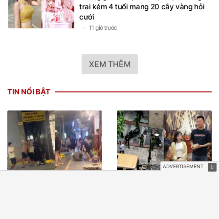
trai kém 4 tuổi mang 20 cây vàng hỏi
cưới
11 giờ trước
XEM THÊM
TIN NỔI BẬT
Công an làm rõ 4 đối tượng
Huấn "Hoa Hồng" phát tiền
trong vụ xô xát tại Phố Huế
cho người dân vùng lũ Lai
Châu như thế nào?