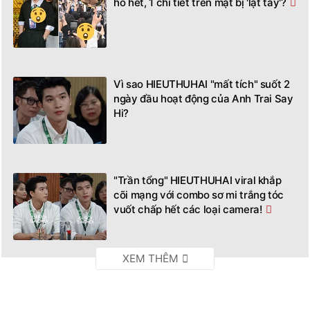
hò hét, 1 chi tiết trên mặt bị 'lật tẩy'?
Vì sao HIEUTHUHAI "mất tích" suốt 2
ngày đầu hoạt động của Anh Trai Say
Hi?
"Trần tổng" HIEUTHUHAI viral khắp
cõi mạng với combo sơ mi trắng tóc
vuốt chấp hết các loại camera!