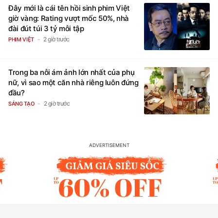
Đây mới là cái tên hồi sinh phim Việt
giờ vàng: Rating vượt mốc 50%, nhà
đài đút túi 3 tỷ mỗi tập
2 giờ trước
PHIM VIỆT
Trong ba nỗi ám ảnh lớn nhất của phụ
nữ, vì sao một căn nhà riêng luôn đứng
đầu?
2 giờ trước
SÁNG TẠO