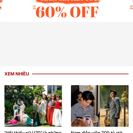
XEM NHIỀU
"Hội thiếu nữ U70" là những
Nam diễn viên 700 tỷ giờ