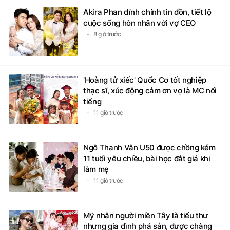
Akira Phan đính chính tin đồn, tiết lộ
cuộc sống hôn nhân với vợ CEO
8 giờ trước
'Hoàng tử xiếc' Quốc Cơ tốt nghiệp
thạc sĩ, xúc động cảm ơn vợ là MC nổi
tiếng
11 giờ trước
Ngô Thanh Vân U50 được chồng kém
11 tuổi yêu chiều, bài học đắt giá khi
làm mẹ
11 giờ trước
Mỹ nhân người miền Tây là tiểu thư
nhưng gia đình phá sản, được chàng