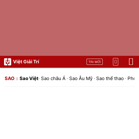
Việt Giải Trí
TIN MỚI
SAO
Sao Việt
·
Sao châu Á
·
Sao Âu Mỹ
·
Sao thể thao
·
Phon