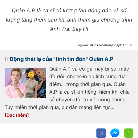
Quân A.P là ca sĩ có lượng fan đông đảo và số
lượng tăng thêm sau khi anh tham gia chương trình
Anh Trai Say Hi
https://doisongphapluat.ngu
oiduatin.vn/mot-anh-trai-bi-huy-
quay-chup-hinh-di-ca-vong-san-
van-dong-roi-danh-bo-vao-truoc-
Động thái lạ của "tình tin đồn" Quân A.P
gio-concert-a487844.html
Quân A.P và cô gái này bị soi mặc
đồ đôi, check-in du lịch cùng địa
điểm... trong thời gian qua. Quân
A.P là ca sĩ kín tiếng, hiếm khi chia
sẻ chuyện đời tư với công chúng.
Tuy nhiên thời gian qua, cư dân mạng liên tục...