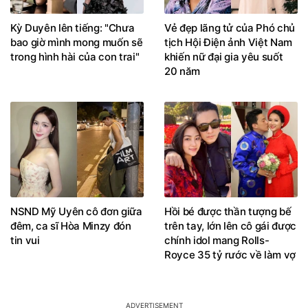
Kỳ Duyên lên tiếng: "Chưa
Vẻ đẹp lãng tử của Phó chủ
bao giờ mình mong muốn sẽ
tịch Hội Điện ảnh Việt Nam
trong hình hài của con trai"
khiến nữ đại gia yêu suốt
20 năm
NSND Mỹ Uyên cô đơn giữa
Hồi bé được thần tượng bế
đêm, ca sĩ Hòa Minzy đón
trên tay, lớn lên cô gái được
tin vui
chính idol mang Rolls-
Royce 35 tỷ rước về làm vợ