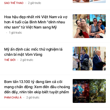
sắc
2 giờ trước
SAO THỂ THAO
Hoa hậu đẹp nhất nhì Việt Nam và vợ
hơn 4 tuổi của Bình Minh "dính nhau
như sam" từ Việt Nam sang Mỹ
1 giờ trước
Mỹ ấn định các mốc thử nghiệm lá
chắn bí mật Vòm Vàng
2 giờ trước
THẾ GIỚI
Bom tấn 13.100 tỷ đang làm cả cõi
mạng chấn động: Xem đến đâu choáng
đến đấy, nhìn tên ekip biết tuyệt phẩm
2 giờ trước
PHIM CHÂU Á