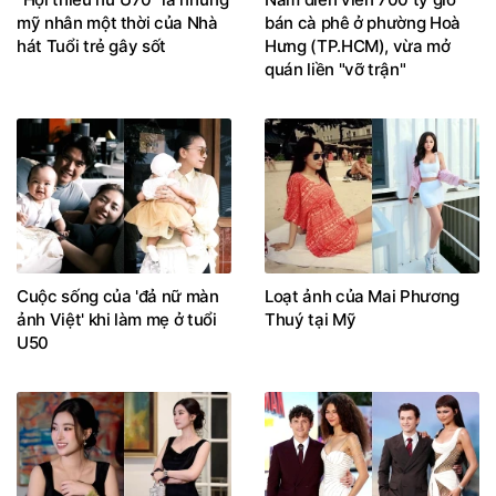
mỹ nhân một thời của Nhà
bán cà phê ở phường Hoà
hát Tuổi trẻ gây sốt
Hưng (TP.HCM), vừa mở
quán liền "vỡ trận"
Cuộc sống của 'đả nữ màn
Loạt ảnh của Mai Phương
ảnh Việt' khi làm mẹ ở tuổi
Thuý tại Mỹ
U50