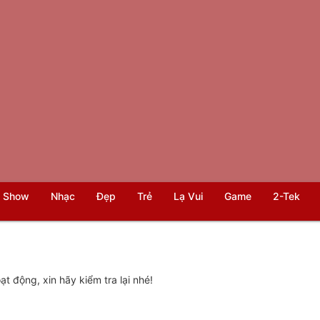
 Show
Nhạc
Đẹp
Trẻ
Lạ Vui
Game
2-Tek
t động, xin hãy kiểm tra lại nhé!