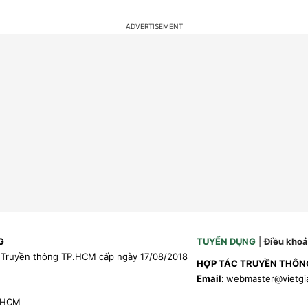
G
TUYỂN DỤNG
|
Điều kho
 Truyền thông TP.HCM cấp ngày 17/08/2018
HỢP TÁC TRUYỀN THÔN
Email:
webmaster
@vietgi
P.HCM