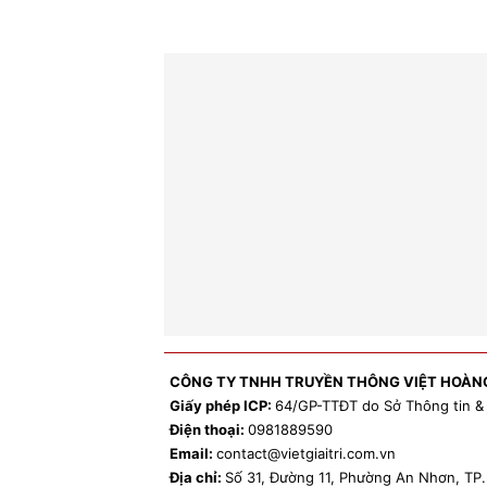
CÔNG TY TNHH TRUYỀN THÔNG VIỆT HOÀN
Giấy phép ICP:
64/GP-TTĐT do Sở Thông tin &
Điện thoại:
0981
889590
Email:
contact
@vietgiaitri.com.vn
Địa chỉ:
Số 31, Đường 11, Phường An Nhơn, T