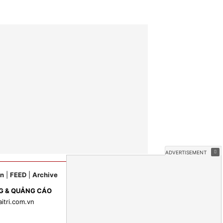
ản
|
FEED
|
Archive
G & QUẢNG CÁO
aitri.com.vn