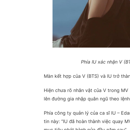
Phía IU xác nhận V (B
Màn kết hợp của V (BTS) và IU trở thà
Hiện chưa rõ nhân vật của V trong MV n
lên đường gia nhập quân ngũ theo lệnh
Phía công ty quản lý của ca sĩ IU – E
tin này: “IU đã hoàn thành việc quay 
mục tiêu phát hành nửa đầu năm sau”.