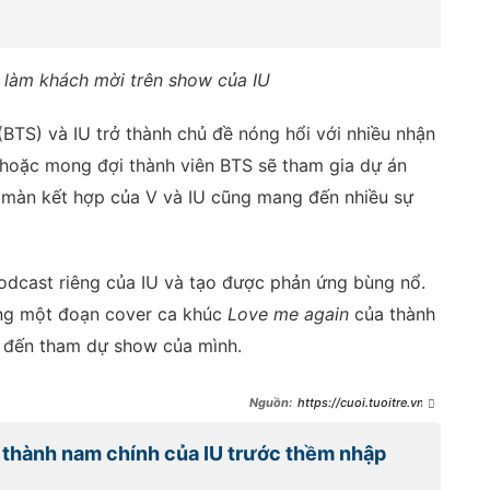
i làm khách mời trên show của IU
BTS) và IU trở thành chủ đề nóng hổi với nhiều nhận
 hoặc mong đợi thành viên BTS sẽ tham gia dự án
y, màn kết hợp của V và IU cũng mang đến nhiều sự
odcast riêng của IU và tạo được phản ứng bùng nổ.
ung một đoạn cover ca khúc
Love me again
của thành
 đến tham dự show của mình.
https://cuoi.tuoitre.vn/k
hong-phai-jennie-v-bts-bat-
ngo-lam-nam-chinh-trong-mv-
ở thành nam chính của IU trước thềm nhập
cua-iu-
20231205152929072.htm