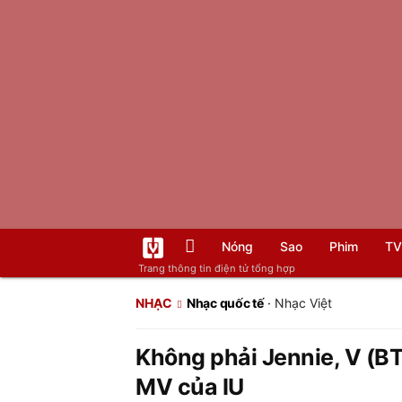
Nóng
Sao
Phim
TV
Trang thông tin điện tử tổng hợp
NHẠC
Nhạc quốc tế
·
Nhạc Việt
Không phải Jennie, V (B
MV của IU