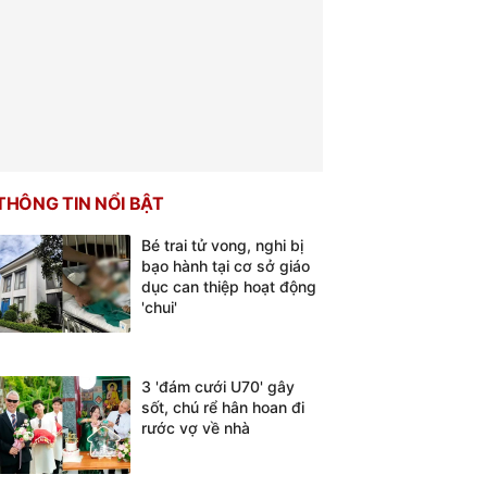
THÔNG TIN NỔI BẬT
Bé trai tử vong, nghi bị
bạo hành tại cơ sở giáo
dục can thiệp hoạt động
'chui'
3 'đám cưới U70' gây
sốt, chú rể hân hoan đi
rước vợ về nhà