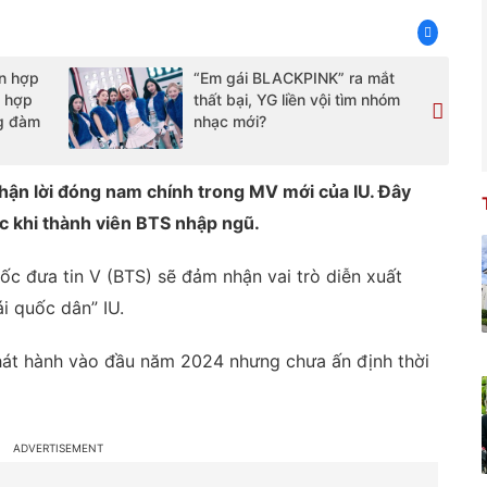
n hợp
“Em gái BLACKPINK” ra mắt
 hợp
thất bại, YG liền vội tìm nhóm
g đàm
nhạc mới?
ận lời đóng nam chính trong MV mới của IU. Đây
c khi thành viên BTS nhập ngũ.
ốc đưa tin V (BTS) sẽ đảm nhận vai trò diễn xuất
i quốc dân” IU.
hát hành vào đầu năm 2024 nhưng chưa ấn định thời