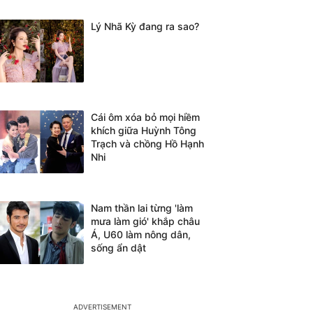
Lý Nhã Kỳ đang ra sao?
Cái ôm xóa bỏ mọi hiềm
khích giữa Huỳnh Tông
Trạch và chồng Hồ Hạnh
Nhi
Nam thần lai từng 'làm
mưa làm gió' khắp châu
Á, U60 làm nông dân,
sống ẩn dật