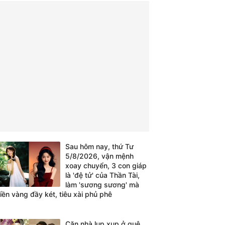
Sau hôm nay, thứ Tư
5/8/2026, vận mệnh
xoay chuyển, 3 con giáp
là 'đệ tử' của Thần Tài,
làm 'sương sương' mà
tiền vàng đầy két, tiêu xài phủ phê
Căn nhà lụp xụp ở quê