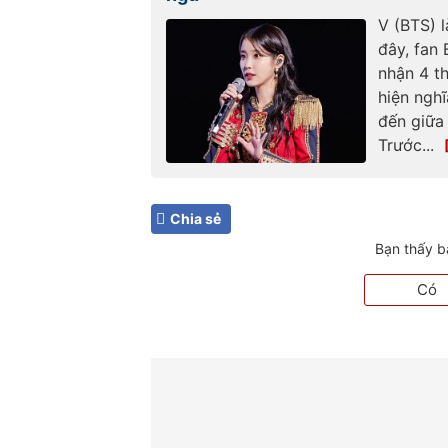
V (BTS) 
đây, fan
nhận 4 t
hiện nghĩ
đến giữa
Trước...
Chia sẻ
Bạn thấy b
Có