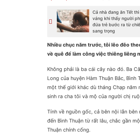
Cả nhà đang ăn Tết th
váng khi thấy người p
đứa trẻ bước ra từ chiế
sang trọng
Nhiều chục năm trước, tôi lẽo đẽo theo
về quê để làm công việc thiêng liêng 
Không phải là ba cái cây nào đó. Ba C
Long của huyện Hàm Thuận Bắc, Bình Th
một thế giới khác dù tháng Chạp năm 
sinh ra cha tôi và mộ của người chị ruộ
Tính về nguồn gốc, cả bên nội lẫn bên 
đến Bình Thuận từ rất lâu, chắc gần một
Thuận chính cống.