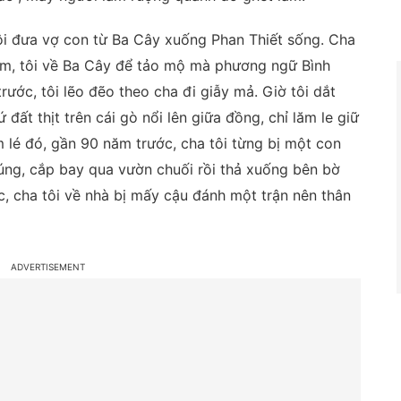
ôi đưa vợ con từ Ba Cây xuống Phan Thiết sống. Cha
ăm, tôi về Ba Cây để tảo mộ mà phương ngữ Bình
rước, tôi lẽo đẽo theo cha đi giẫy mả. Giờ tôi dắt
 đất thịt trên cái gò nổi lên giữa đồng, chỉ lăm le giữ
m lé đó, gần 90 năm trước, cha tôi từng bị một con
húng, cắp bay qua vườn chuối rồi thả xuống bên bờ
, cha tôi về nhà bị mấy cậu đánh một trận nên thân