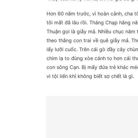
Hơn 60 năm trước, vì hoàn cảnh, cha t
tôi mất đã lâu rồi. Tháng Chạp hằng n
Thuận gọi là giẫy mả. Nhiều chục năm t
theo thằng con trai về quê giẫy mả. Thứ
lấy lưỡi cuốc. Trên cái gò đầy cây chù
chim lạ to đùng xòe cánh to hơn cái t
con sông Cạn. Bị mấy đứa trẻ khác méc
vì tội liến khỉ không biết sợ chết là gì.