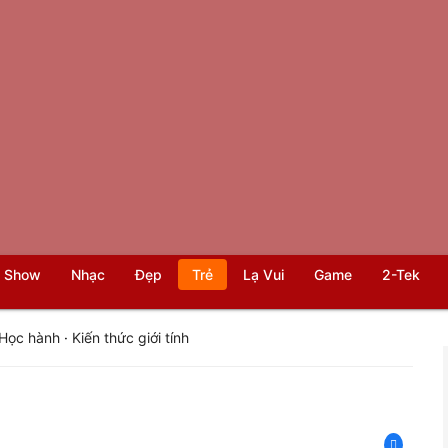
 Show
Nhạc
Đẹp
Trẻ
Lạ Vui
Game
2-Tek
Học hành
·
Kiến thức giới tính