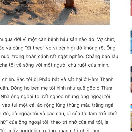
thì qua đời vì một căn bệnh hậu sản nào đó. Vợ chết,
ốc và cũng “đi theo” vợ vì bệnh gì đó không rõ. Ông
ể nuôi trong hoàn cảnh rất ngặt nghèo. Chẳng bao lâu
 cha tôi về sống với một người chú ruột của mình.
g chiến. Bác tôi bị Pháp bắt và sát hại ở Hàm Thạnh.
huận. Dòng họ bên mẹ tôi hình như quê gốc ở Thừa
 Nhà ông ngoại tôi rất nghèo nhưng ông ngoại tôi
y vào túi một cái áo rộng lùng thùng màu trắng ngả
 đó, bà ngoại tôi và các cậu, dì của tôi làm trối chết
ữ” của ông ngoại tôi, theo trí nhớ của má tôi, là
ì đó”, mấy người làm ruộng quanh đó ghét lắm.