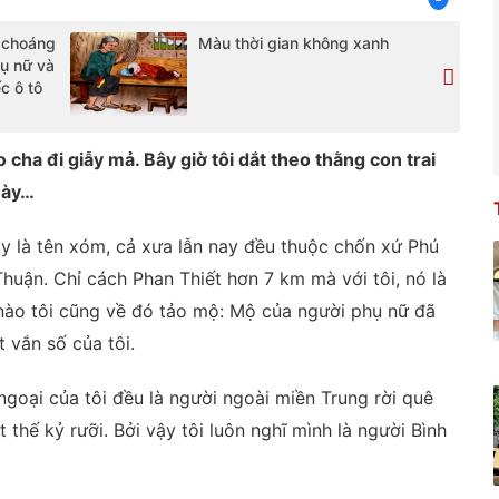
ì choáng
Màu thời gian không xanh
hụ nữ và
c ô tô
 cha đi giẫy mả. Bây giờ tôi dắt theo thằng con trai
này…
ây là tên xóm, cả xưa lẫn nay đều thuộc chốn xứ Phú
uận. Chỉ cách Phan Thiết hơn 7 km mà với tôi, nó là
nào tôi cũng về đó tảo mộ: Mộ của người phụ nữ đã
t vắn số của tôi.
ngoại của tôi đều là người ngoài miền Trung rời quê
 thế kỷ rưỡi. Bởi vậy tôi luôn nghĩ mình là người Bình