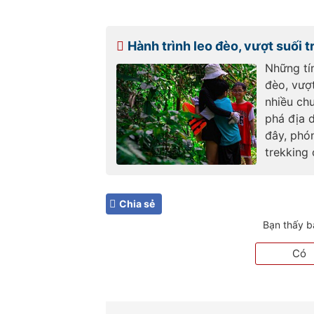
Hành trình leo đèo, vượt suối 
Những tí
đèo, vượ
nhiều ch
phá địa 
đây, phó
trekking
Chia sẻ
Bạn thấy b
Có