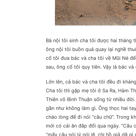
Bà nội tôi sinh cha tôi được hai tháng 
ông nội tôi buồn quá quay lại nghề thu
cố tôi đưa bác và cha tôi về Mũi Né đ
sau, ông cố tôi quy tiên. Vậy là bác và
Lớn lên, cả bác và cha tôi đều đi khán
Cha tôi thì gặp mẹ tôi ở Sa Ra, Hàm T
Thiên vô Bình Thuận sống từ nhiều đời.
gần như không làm gì. Ông thọc hai ta
cháo lòng để đi nói “câu chữ”. Trong khi
mới có cái ăn đắp đổi qua ngày. “Câu ch
“mấy câu nói lý nói lẽ, chi hồ giả dã g