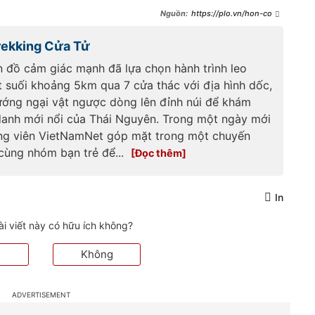
https://plo.vn/hon-cot-
que-nha-post775447.html
trekking Cửa Tử
n đồ cảm giác mạnh đã lựa chọn hành trình leo
t suối khoảng 5km qua 7 cửa thác với địa hình dốc,
ướng ngại vật ngược dòng lên đỉnh núi để khám
danh mới nổi của Thái Nguyên. Trong một ngày mới
ng viên VietNamNet góp mặt trong một chuyến
 cùng nhóm bạn trẻ để...
In
ài viết này có hữu ích không?
Không