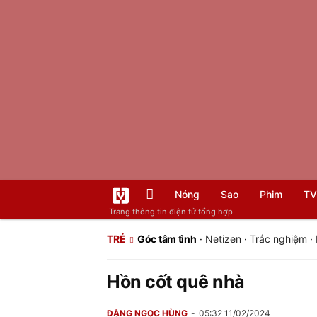
Nóng
Sao
Phim
TV
Trang thông tin điện tử tổng hợp
TRẺ
Góc tâm tình
·
Netizen
·
Trắc nghiệm
·
Hồn cốt quê nhà
ĐẶNG NGỌC HÙNG
05:32 11/02/2024