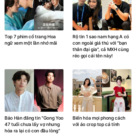
Top 7 phim cổ trang Hoa
Rộ tin 1 sao nam hạng A có
ngữ xem một lần nhớ mãi
con ngoài giá thú với "bạn
thân đại gia", cả MXH cùng
réo gọi cái tên này!
Báo Hàn đăng tin "Gong Yoo
Biến hóa mọi phong cách
47 tuổi chưa lấy vợ nhưng
với áo crop top cá tính
hóa ra lại có con đầu lòng"