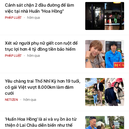
Cảnh sát chặn 2 đầu đường để làm
việc tại nhà Huấn "Hoa Hồng"
hôm qua
PHÁP LUẬT
Xét xử người phụ nữ giết con ruột để
trục lợi hơn 4 tỷ đồng tiền bảo hiểm
hôm qua
PHÁP LUẬT
Yêu chàng trai Thổ Nhĩ Kỳ hơn 19 tuổi,
cô gái Việt vượt 8.000km làm đám
cưới
hôm qua
NETIZEN
'Huấn Hoa Hồng' là ai và vụ ồn ào từ
thiện ở Lai Châu diễn biến như thế