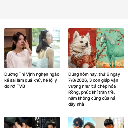
Đường Thi Vịnh nghẹn ngào
Đúng hôm nay, thứ 6 ngày
kể sai lầm quá khứ, hé lộ lý
7/8/2026, 3 con giáp vận
do rời TVB
vượng như 'cá chép hóa
Rồng', phúc khí tràn trề,
nằm không cũng của nả
đầy nhà