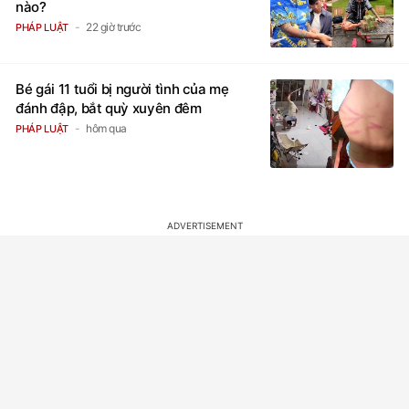
nào?
22 giờ trước
PHÁP LUẬT
Bé gái 11 tuổi bị người tình của mẹ
đánh đập, bắt quỳ xuyên đêm
hôm qua
PHÁP LUẬT