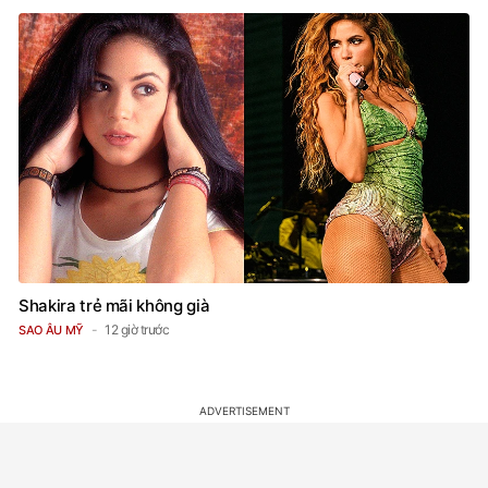
Shakira trẻ mãi không già
12 giờ trước
SAO ÂU MỸ