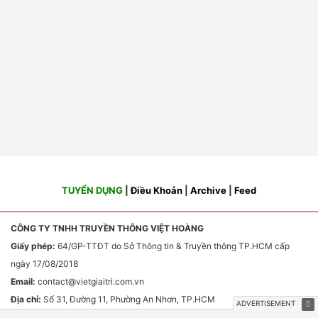
TUYỂN DỤNG
|
Điều Khoản
|
Archive
|
Feed
CÔNG TY TNHH TRUYỀN THÔNG VIỆT HOÀNG
Giấy phép:
64/GP-TTĐT do Sở Thông tin & Truyền thông TP.HCM cấp
ngày 17/08/2018
Email:
contact
@vietgiaitri.com.vn
Địa chỉ:
Số 31, Đường 11, Phường An Nhơn, TP.HCM
Chịu trách nhiệm nội dung:
Ông Phan Văn Sơn