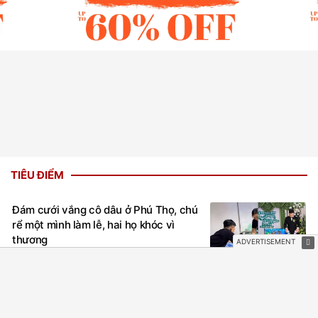
TIÊU ĐIỂM
Đám cưới vắng cô dâu ở Phú Thọ, chú
rể một mình làm lễ, hai họ khóc vì
thương
6 giờ trước
NETIZEN
Cặp đôi đình đám showbiz ly thân gấp