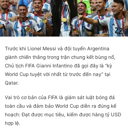
Trước khi Lionel Messi và đội tuyển Argentina
giành chiến thắng trong trận chung kết bùng nổ,
Chủ tịch FIFA Gianni Infantino đã gọi đây là “kỳ
World Cup tuyệt vời nhất từ trước đến nay” tại
Qatar.
Vai trò cơ bản của FIFA là giám sát luật bóng đá
toàn cầu và đảm bảo World Cup diễn ra đúng kế
hoạch: Đạt được mục tiêu, kiếm được hàng tỷ USD
hợp lệ.