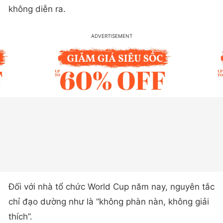
không diễn ra.
Đối với nhà tổ chức World Cup năm nay, nguyên tắc
chỉ đạo dường như là “không phàn nàn, không giải
thích”.