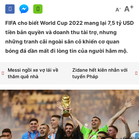
+
A
-
A
FIFA cho biết World Cup 2022 mang lại 7,5 tỷ USD
tiền bản quyền và doanh thu tài trợ, nhưng
những tranh cãi ngoài sân cỏ khiến cơ quan
bóng đá dần mất đi lòng tin của người hâm mộ.
Messi ngồi xe vợ lái về
Zidane hết kiên nhẫn với
thăm quê nhà
tuyển Pháp