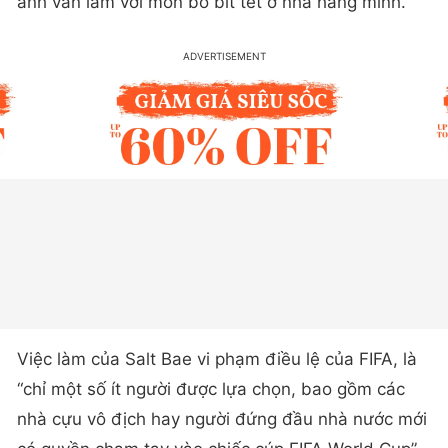
anh vẫn làm với món bò bít tết ở nhà hàng mình.
Việc làm của Salt Bae vi phạm điều lệ của FIFA, là
“chỉ một số ít người được lựa chọn, bao gồm các
nhà cựu vô địch hay người đứng đầu nhà nước mới