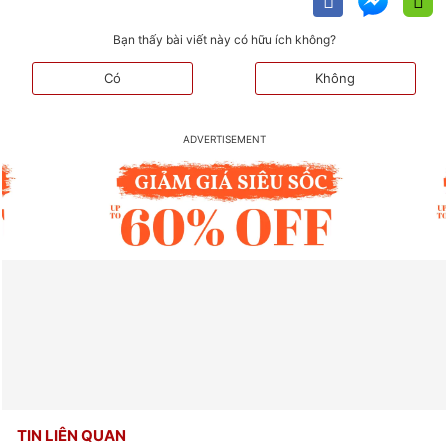
Bạn thấy bài viết này có hữu ích không?
Có
Không
TIN LIÊN QUAN