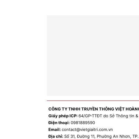
CÔNG TY TNHH TRUYỀN THÔNG VIỆT HOÀN
Giấy phép ICP:
64/GP-TTĐT do Sở Thông tin &
Điện thoại:
0981
889590
Email:
contact
@vietgiaitri.com.vn
Địa chỉ:
Số 31, Đường 11, Phường An Nhơn, T