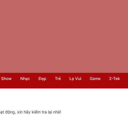
 Show
Nhạc
Đẹp
Trẻ
Lạ Vui
Game
2-Tek
t động, xin hãy kiểm tra lại nhé!