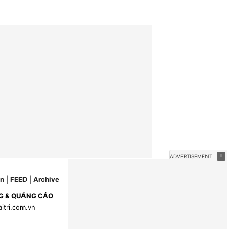
ản
|
FEED
|
Archive
G & QUẢNG CÁO
aitri.com.vn