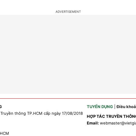
G
TUYỂN DỤNG
|
Điều kho
 Truyền thông TP.HCM cấp ngày 17/08/2018
HỢP TÁC TRUYỀN THÔN
Email:
webmaster
@vietgi
P.HCM