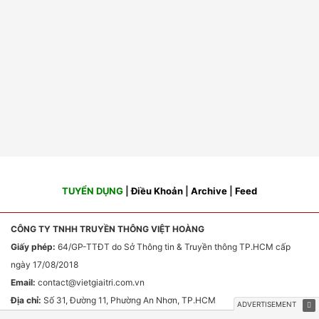
TUYỂN DỤNG
|
Điều Khoản
|
Archive
|
Feed
CÔNG TY TNHH TRUYỀN THÔNG VIỆT HOÀNG
Giấy phép:
64/GP-TTĐT do Sở Thông tin & Truyền thông TP.HCM cấp
ngày 17/08/2018
Email:
contact
@vietgiaitri.com.vn
Địa chỉ:
Số 31, Đường 11, Phường An Nhơn, TP.HCM
Chịu trách nhiệm nội dung:
Ông Phan Văn Sơn