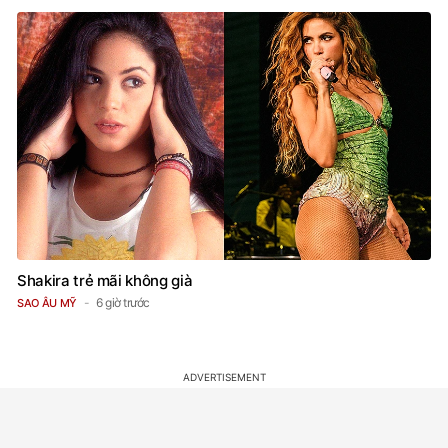
Shakira trẻ mãi không già
6 giờ trước
SAO ÂU MỸ