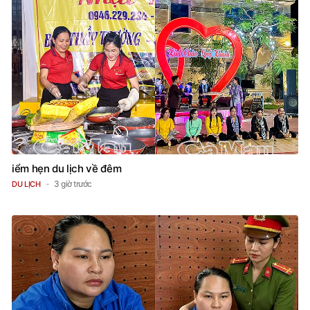
iểm hẹn du lịch về đêm
3 giờ trước
DU LỊCH