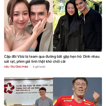
Cặp đôi Vbiz bị team qua đường bắt gặp hẹn hò: Dính nhau
sát rạt, phim giả tình thật khó chối cãi
4 giờ trước
HẬU TRƯỜNG PHIM