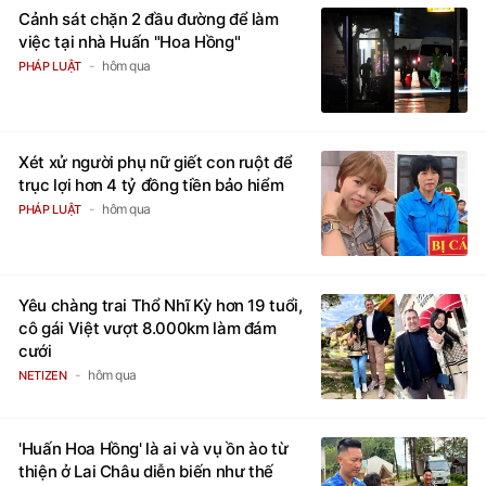
Cảnh sát chặn 2 đầu đường để làm
việc tại nhà Huấn "Hoa Hồng"
hôm qua
PHÁP LUẬT
Xét xử người phụ nữ giết con ruột để
trục lợi hơn 4 tỷ đồng tiền bảo hiểm
hôm qua
PHÁP LUẬT
Yêu chàng trai Thổ Nhĩ Kỳ hơn 19 tuổi,
cô gái Việt vượt 8.000km làm đám
cưới
hôm qua
NETIZEN
'Huấn Hoa Hồng' là ai và vụ ồn ào từ
thiện ở Lai Châu diễn biến như thế