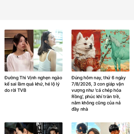
Đường Thi Vịnh nghẹn ngào
Đúng hôm nay, thứ 6 ngày
kể sai lầm quá khứ, hé lộ lý
7/8/2026, 3 con giáp vận
do rời TVB
vượng như 'cá chép hóa
Rồng', phúc khí tràn trề,
nằm không cũng của nả
đầy nhà