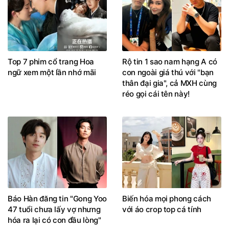
Top 7 phim cổ trang Hoa
Rộ tin 1 sao nam hạng A có
ngữ xem một lần nhớ mãi
con ngoài giá thú với "bạn
thân đại gia", cả MXH cùng
réo gọi cái tên này!
Báo Hàn đăng tin "Gong Yoo
Biến hóa mọi phong cách
47 tuổi chưa lấy vợ nhưng
với áo crop top cá tính
hóa ra lại có con đầu lòng"