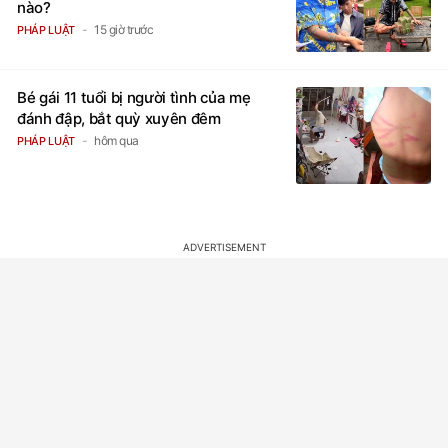
nào?
15 giờ trước
PHÁP LUẬT
Bé gái 11 tuổi bị người tình của mẹ
đánh đập, bắt quỳ xuyên đêm
hôm qua
PHÁP LUẬT