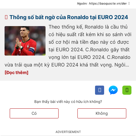
https://baoquocte.vn/diem-
mat-10-ngoi-sao-gay-that-vong-
nhat-euro-2024-279284.html
Thông số bất ngờ của Ronaldo tại EURO 2024
Theo thống kế, Ronaldo là cầu thủ
có hiệu suất rất kém khi so sánh với
số cơ hội mà tiền đạo này có được
tại EURO 2024. C.Ronaldo gây thất
vọng lớn tại EURO 2024. C.Ronaldo
vừa trải qua một kỳ EURO 2024 khá thất vọng. Ngôi...
Bạn thấy bài viết này có hữu ích không?
Có
Không