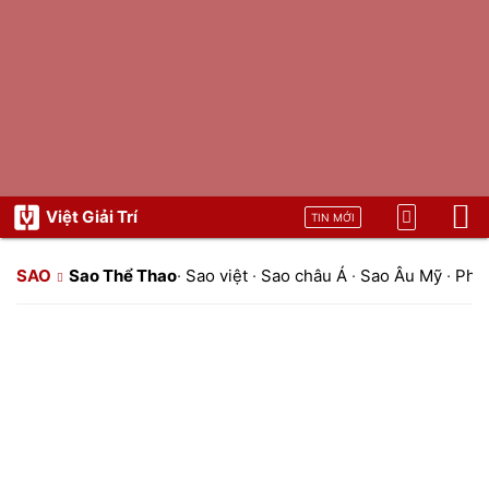
Việt Giải Trí
TIN MỚI
SAO
Sao Thể Thao
·
Sao việt
·
Sao châu Á
·
Sao Âu Mỹ
·
Pho