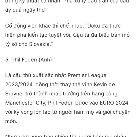
dụng kỹ thuật cá nhân. Pha xử lý đầu trận của cậu
ấy quá ngây thơ.”
Cổ động viên khác thì chế nhạo: “Doku đã thực
hiện pha kiến tạo tuyệt vời. Cậu ta đã biếu bàn mở
tỷ số cho Slovakia.”
5. Phil Foden (Anh)
Là cầu thủ xuất sắc nhất Premier League
2023/2024, đồng thời thay thế vị trí Kevin de
Bruyne, trở thành nhạc trưởng trên hàng công
Manchester City, Phil Foden bước vào EURO 2024
với kỳ vọng lớn lao từ người hâm mộ và giới chuyên
môn.
Nhưng kỳ vọng bao nhiêu thì người hâm mọ nhận