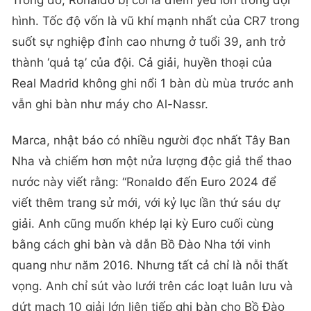
Trong đó, Ronaldo bị coi là điểm yếu lớn trong đội
hình. Tốc độ vốn là vũ khí mạnh nhất của CR7 trong
suốt sự nghiệp đỉnh cao nhưng ở tuổi 39, anh trở
thành ‘quả tạ’ của đội. Cả giải, huyền thoại của
Real Madrid không ghi nổi 1 bàn dù mùa trước anh
vẫn ghi bàn như máy cho Al-Nassr.
Marca, nhật báo có nhiều người đọc nhất Tây Ban
Nha và chiếm hơn một nửa lượng độc giả thể thao
nước này viết rằng: “Ronaldo đến Euro 2024 để
viết thêm trang sử mới, với kỷ lục lần thứ sáu dự
giải. Anh cũng muốn khép lại kỳ Euro cuối cùng
bằng cách ghi bàn và dẫn Bồ Đào Nha tới vinh
quang như năm 2016. Nhưng tất cả chỉ là nỗi thất
vọng. Anh chỉ sút vào lưới trên các loạt luân lưu và
dứt mạch 10 giải lớn liên tiếp ghi bàn cho Bồ Đào