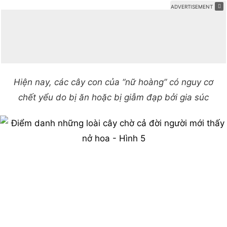
Hiện nay, các cây con của “nữ hoàng” có nguy cơ
chết yểu do bị ăn hoặc bị giẫm đạp bởi gia súc