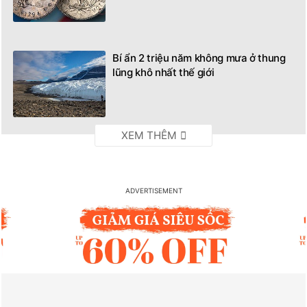
Bí ẩn 2 triệu năm không mưa ở thung
lũng khô nhất thế giới