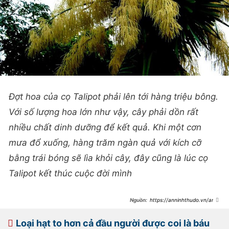
Đợt hoa của cọ Talipot phải lên tới hàng triệu bông.
Với số lượng hoa lớn như vậy, cây phải dồn rất
nhiều chất dinh dưỡng để kết quả. Khi một cơn
mưa đổ xuống, hàng trăm ngàn quả với kích cỡ
bằng trái bóng sẽ lìa khỏi cây, đây cũng là lúc cọ
Talipot kết thúc cuộc đời mình
https://anninhthudo.vn/anh-
diem-danh-nhung-loai-cay-cho-ca-
doi-nguoi-moi-thay-no-hoa-
post444776.antd
Loại hạt to hơn cả đầu người được coi là báu