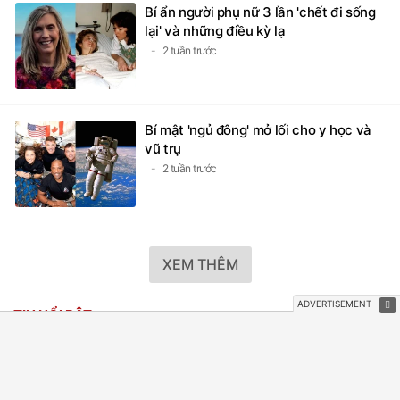
Bí ẩn người phụ nữ 3 lần 'chết đi sống
lại' và những điều kỳ lạ
2 tuần trước
Bí mật 'ngủ đông' mở lối cho y học và
vũ trụ
2 tuần trước
XEM THÊM
TIN NỔI BẬT