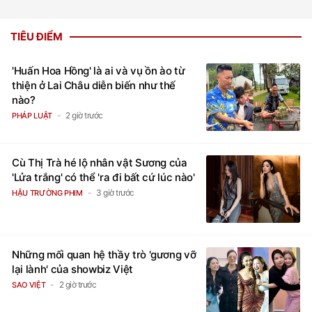
TIÊU ĐIỂM
'Huấn Hoa Hồng' là ai và vụ ồn ào từ
thiện ở Lai Châu diễn biến như thế
nào?
2 giờ trước
PHÁP LUẬT
Cù Thị Trà hé lộ nhân vật Sương của
'Lửa trắng' có thể 'ra đi bất cứ lúc nào'
3 giờ trước
HẬU TRƯỜNG PHIM
Những mối quan hệ thầy trò 'gương vỡ
lại lành' của showbiz Việt
2 giờ trước
SAO VIỆT