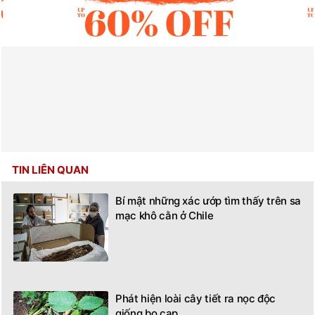
TIN LIÊN QUAN
Bí mật những xác ướp tìm thấy trên sa
mạc khô cằn ở Chile
Phát hiện loài cây tiết ra nọc độc
giống bọ cạp