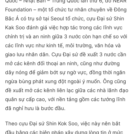
Quốc – Nhật Bản – Trung Quốc lần thứ 6, do NEAR
Foundation – một tổ chức tư nhân chuyên về Đông
Bắc Á có trụ sở tại Seoul tổ chức, cựu Đại sứ Shin
Kak Soo đánh giá việc hợp tác trong các lĩnh vực
chính trị và an ninh giữa 3 nước còn hạn chế so với
các lĩnh vực như kinh tế, môi trường, văn hóa và
giao lưu nhân dân. Cựu Đại sứ đề xuất 3 nước cần
mở các kênh đối thoại an ninh, cũng như đường
dây nóng để giảm bớt sự ngờ vực, đồng thời ngăn
ngừa bùng phát xung đột ngoài ý muốn. Ông cũng
đề xuất mở các kênh liên lạc giữa các nhà lãnh đạo
quân sự cấp cao, với nền tảng gồm các tướng lĩnh
đã nghỉ hưu là bước đầu.
Theo cựu Đại sứ Shin Kok Soo, việc này nên bắt
đầu bằng các biện pháp xây dựng lòng tin ở mức