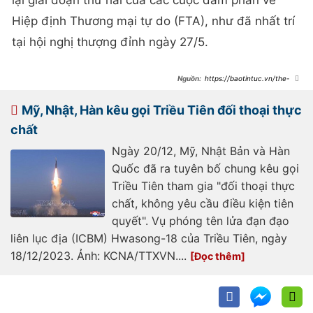
lại giai đoạn thứ hai của các cuộc đàm phán về
Hiệp định Thương mại tự do (FTA), như đã nhất trí
tại hội nghị thượng đỉnh ngày 27/5.
https://baotintuc.vn/the-
gioi/de-xuat-thiet-lap-duong-day-
nong-an-ninh-han-nhat-trung-
20240709123224684.htm
Mỹ, Nhật, Hàn kêu gọi Triều Tiên đối thoại thực
chất
Ngày 20/12, Mỹ, Nhật Bản và Hàn
Quốc đã ra tuyên bố chung kêu gọi
Triều Tiên tham gia "đối thoại thực
chất, không yêu cầu điều kiện tiên
quyết". Vụ phóng tên lửa đạn đạo
liên lục địa (ICBM) Hwasong-18 của Triều Tiên, ngày
18/12/2023. Ảnh: KCNA/TTXVN....