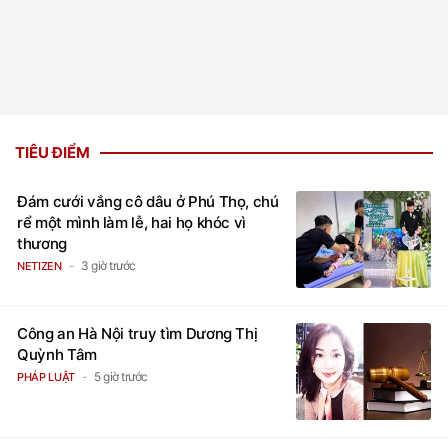
TIÊU ĐIỂM
Đám cưới vắng cô dâu ở Phú Thọ, chú
rể một mình làm lễ, hai họ khóc vì
thương
3 giờ trước
NETIZEN
Công an Hà Nội truy tìm Dương Thị
Quỳnh Tâm
5 giờ trước
PHÁP LUẬT