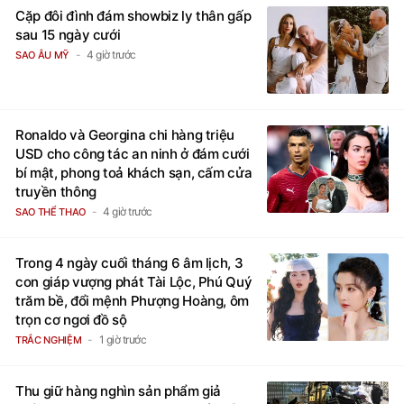
Cặp đôi đình đám showbiz ly thân gấp
sau 15 ngày cưới
4 giờ trước
SAO ÂU MỸ
Ronaldo và Georgina chi hàng triệu
USD cho công tác an ninh ở đám cưới
bí mật, phong toả khách sạn, cấm cửa
truyền thông
4 giờ trước
SAO THỂ THAO
Trong 4 ngày cuối tháng 6 âm lịch, 3
con giáp vượng phát Tài Lộc, Phú Quý
trăm bề, đổi mệnh Phượng Hoàng, ôm
trọn cơ ngơi đồ sộ
1 giờ trước
TRẮC NGHIỆM
Thu giữ hàng nghìn sản phẩm giả