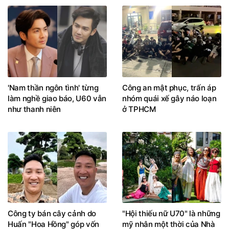
'Nam thần ngôn tình' từng
Công an mật phục, trấn áp
làm nghề giao báo, U60 vẫn
nhóm quái xế gây náo loạn
như thanh niên
ở TPHCM
Công ty bán cây cảnh do
"Hội thiếu nữ U70" là những
Huấn "Hoa Hồng" góp vốn
mỹ nhân một thời của Nhà