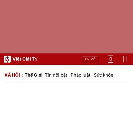
Việt Giải Trí
TIN MỚI
XÃ HỘI
Thế Giới
·
Tin nổi bật
·
Pháp luật
·
Sức khỏe