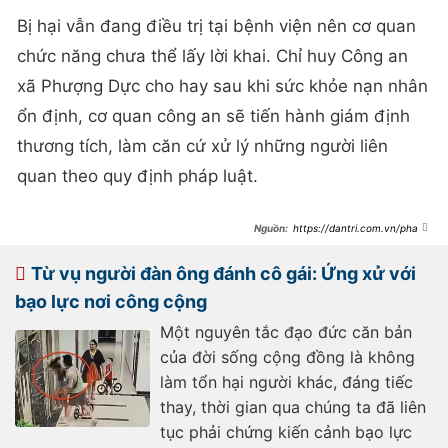
Bị hại vẫn đang điều trị tại bệnh viện nên cơ quan
chức năng chưa thể lấy lời khai. Chỉ huy Công an
xã Phượng Dực cho hay sau khi sức khỏe nạn nhân
ổn định, cơ quan công an sẽ tiến hành giám định
thương tích, làm căn cứ xử lý những người liên
quan theo quy định pháp luật.
https://dantri.com.vn/phap-
luat/cong-an-vao-cuoc-vu-nguoi-
phu-nu-om-con-nho-bi-hanh-hung-
o-ha-noi-20260513194058435.htm
Từ vụ người đàn ông đánh cô gái: Ứng xử với
bạo lực nơi công cộng
Một nguyên tắc đạo đức căn bản
của đời sống cộng đồng là không
làm tổn hại người khác, đáng tiếc
thay, thời gian qua chúng ta đã liên
tục phải chứng kiến cảnh bạo lực