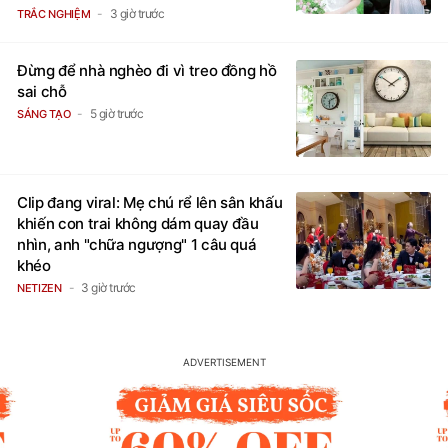
cao mới
3 giờ trước
TRẮC NGHIỆM
Đừng để nhà nghèo đi vì treo đồng hồ
sai chỗ
5 giờ trước
SÁNG TẠO
Clip đang viral: Mẹ chú rể lên sân khấu
khiến con trai không dám quay đầu
nhìn, anh "chữa ngượng" 1 câu quá
khéo
3 giờ trước
NETIZEN