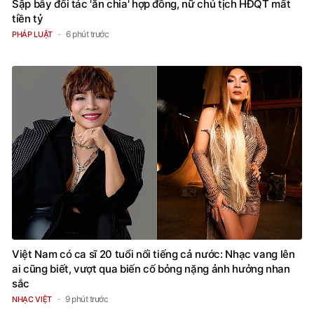
Sập bẫy đối tác 'ăn chia' hợp đồng, nữ chủ tịch HĐQT mất
tiền tỷ
6 phút trước
PHÁP LUẬT
Việt Nam có ca sĩ 20 tuổi nổi tiếng cả nước: Nhạc vang lên
ai cũng biết, vượt qua biến cố bỏng nặng ảnh hưởng nhan
sắc
9 phút trước
NHẠC VIỆT