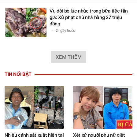
Vụ dòi bò lúc nhúc trong bữa tiệc tân
gia: Xử phạt chủ nhà hàng 27 triệu
đồng
2 ngày trước
XEM THÊM
TIN NỔI BẬT
Nhiều cảnh sát xuất hiện tại
Xét xử người phụ nữ giết