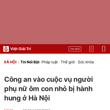
Việt Giải Trí
TIN MỚI
XÃ HỘI
Tin Nổi Bật
·
Pháp luật
·
Thế giới
·
Sức khỏe
Công an vào cuộc vụ người
phụ nữ ôm con nhỏ bị hành
hung ở Hà Nội