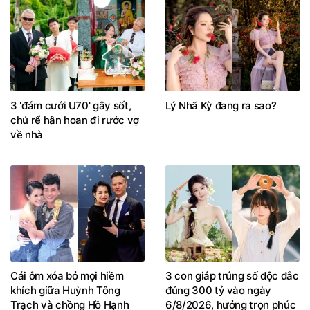
3 'đám cưới U70' gây sốt,
Lý Nhã Kỳ đang ra sao?
chú rể hân hoan đi rước vợ
về nhà
Cái ôm xóa bỏ mọi hiềm
3 con giáp trúng số độc đắc
khích giữa Huỳnh Tông
đúng 300 tỷ vào ngày
Trạch và chồng Hồ Hạnh
6/8/2026, hưởng trọn phúc