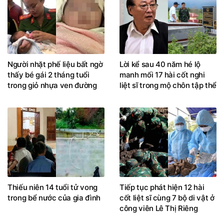
Người nhặt phế liệu bất ngờ
Lời kể sau 40 năm hé lộ
thấy bé gái 2 tháng tuổi
manh mối 17 hài cốt nghi
trong giỏ nhựa ven đường
liệt sĩ trong mộ chôn tập thể
Thiếu niên 14 tuổi tử vong
Tiếp tục phát hiện 12 hài
trong bể nước của gia đình
cốt liệt sĩ cùng 7 bộ di vật ở
công viên Lê Thị Riêng