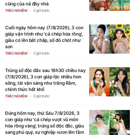
cũng của nả đầy nhà
3 giờ trước
TRẮC NGHIỆM
Cuối ngày hôm nay (7/8/2026), 3 con
giáp vận trình như 'cá chép hóa rồng',
giàu có lên bất chấp, số đỏ chót như
son
3 giờ trước
TRẮC NGHIỆM
Trúng số độc đắc sau 16h30 chiều nay
(7/8/2026), 3 con giáp lộc nhiều hơn
sông, tài vận sáng như trăng Rằm,
chính thức hết khổ
3 giờ trước
TRẮC NGHIỆM
Đúng hôm nay, thứ Sáu 7/8/2026, 3
con giáp như 'cá chép vượt vũ môn
hóa rồng vàng', trúng số độc đắc, giàu
sang phú quý, sự nghiệp vươn lên tầm