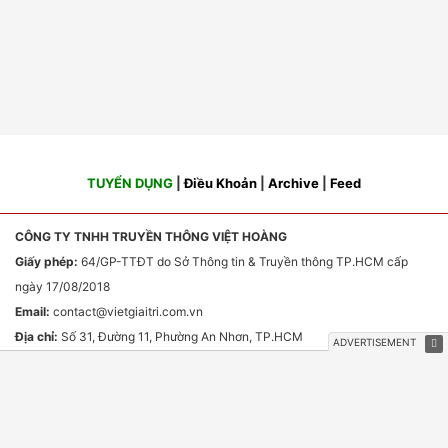
TUYỂN DỤNG
|
Điều Khoản
|
Archive
|
Feed
CÔNG TY TNHH TRUYỀN THÔNG VIỆT HOÀNG
Giấy phép:
64/GP-TTĐT do Sở Thông tin & Truyền thông TP.HCM cấp
ngày 17/08/2018
Email:
contact
@vietgiaitri.com.vn
Địa chỉ:
Số 31, Đường 11, Phường An Nhơn, TP.HCM
Chịu trách nhiệm nội dung:
Ông Phan Văn Sơn
HỢP TÁC TRUYỀN THÔNG & QUẢNG CÁO
Email:
webmaster
@vietgiaitri.com.vn