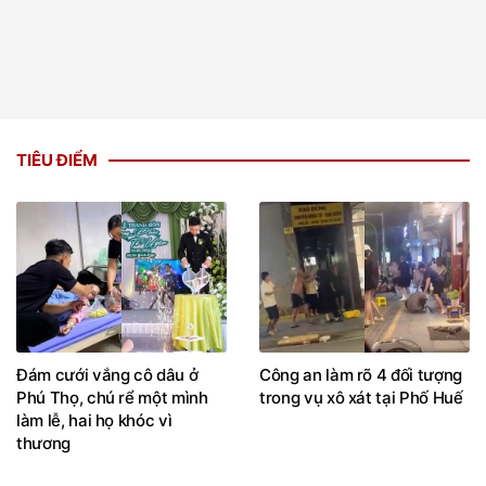
TIÊU ĐIỂM
Đám cưới vắng cô dâu ở
Công an làm rõ 4 đối tượng
Phú Thọ, chú rể một mình
trong vụ xô xát tại Phố Huế
làm lễ, hai họ khóc vì
thương