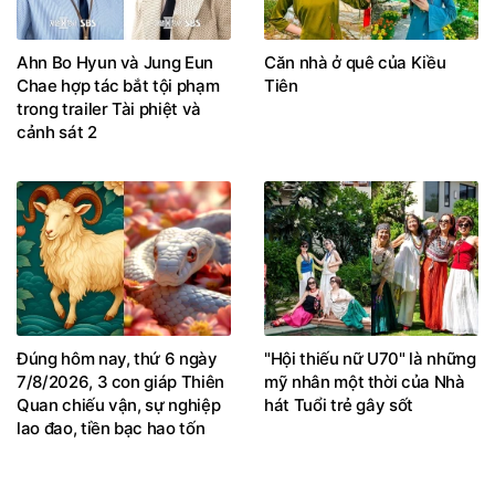
Ahn Bo Hyun và Jung Eun
Căn nhà ở quê của Kiều
Chae hợp tác bắt tội phạm
Tiên
trong trailer Tài phiệt và
cảnh sát 2
Đúng hôm nay, thứ 6 ngày
"Hội thiếu nữ U70" là những
7/8/2026, 3 con giáp Thiên
mỹ nhân một thời của Nhà
Quan chiếu vận, sự nghiệp
hát Tuổi trẻ gây sốt
lao đao, tiền bạc hao tốn