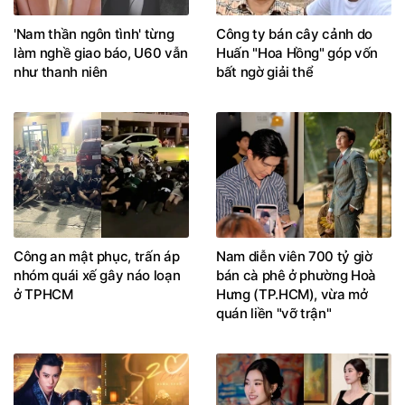
'Nam thần ngôn tình' từng
Công ty bán cây cảnh do
làm nghề giao báo, U60 vẫn
Huấn "Hoa Hồng" góp vốn
như thanh niên
bất ngờ giải thể
Công an mật phục, trấn áp
Nam diễn viên 700 tỷ giờ
nhóm quái xế gây náo loạn
bán cà phê ở phường Hoà
ở TPHCM
Hưng (TP.HCM), vừa mở
quán liền "vỡ trận"