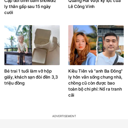
Cặp đôi đình đám showbiz
Quang Hải vượt kỷ lục của
ly thân gấp sau 15 ngày
Lê Công Vinh
cưới
Bé trai 1 tuổi làm vỡ hộp
Kiều Tiên và "anh Ba Đông"
giấy, khách sạn đòi đền 3,3
ly hôn vẫn sống chung nhà,
triệu đồng
chồng cũ còn được bao
toàn bộ chi phí: Nổ ra tranh
cãi