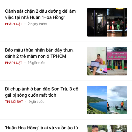
Cảnh sát chặn 2 đầu đường để làm
việc tại nhà Huấn "Hoa Hồng"
2 ngày trước
PHÁP LUẬT
Bảo mẫu thừa nhận bắn dây thun,
đánh 2 trẻ mầm non ở TPHCM
16 giờ trước
PHÁP LUẬT
Đi chụp ảnh ở bán đảo Sơn Trà, 3 cô
gái bị sóng cuốn mất tích
9 giờ trước
TIN NỔI BẬT
'Huấn Hoa Hồng' là ai và vụ ồn ào từ