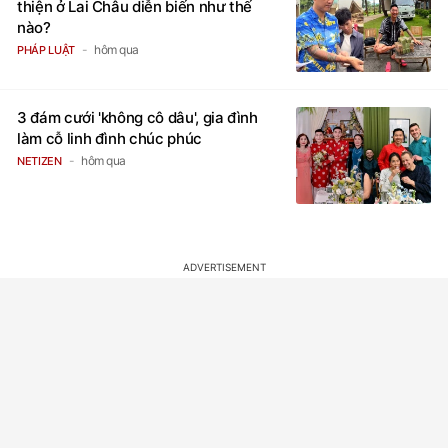
thiện ở Lai Châu diễn biến như thế
nào?
hôm qua
PHÁP LUẬT
3 đám cưới 'không cô dâu', gia đình
làm cỗ linh đình chúc phúc
hôm qua
NETIZEN