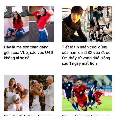
Đây là mẹ đơn thân đáng
Tiết lộ tin nhắn cuối cùng
gờm của Vbiz, sắc vóc U46
của nam ca sĩ 8X vừa được
không ai so nổi
tìm thấy tử vong dưới sông
sau 1 ngày mất tích