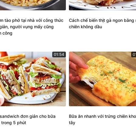
àm tào phớ tại nhà với công thức
Cách chế biến thịt gà ngon bằng 
giản, người vụng mấy cũng
chiên không dầu
h công
01:54
0
sandwich đơn giản cho bữa
Bữa ăn nhanh với trứng chiên kho
 trong 5 phút
tây