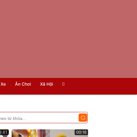
Xe
Ăn Chơi
Xã Hội
3:41
00:16