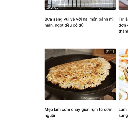
Bữa sáng vui vẻ với hai món bánh mì
Tự l
mặn, ngọt đều có đủ
đơn 
thàn
01:11
Mẹo làm cơm cháy giòn rụm từ cơm
Làm 
nguội
sáng