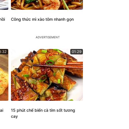
nồi
Công thức mì xào tôm nhanh gọn
1:32
01:29
ai
15 phút chế biến cà tím sốt tương
cay