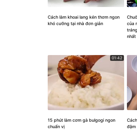
Cách làm khoai lang kén thơm ngon
Chuố
khó cưỡng tại nhà đơn giản
của 
trán
nhất 
01:42
15 phút làm cơm gà bulgogi ngon
Cách
chuẩn vị
đậm