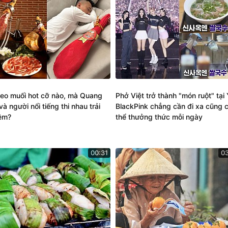
heo muối hot cỡ nào, mà Quang
Phở Việt trở thành "món ruột" tại
và người nổi tiếng thi nhau trải
BlackPink chẳng cần đi xa cũng 
ệm?
thể thưởng thức mỗi ngày
00:31
0