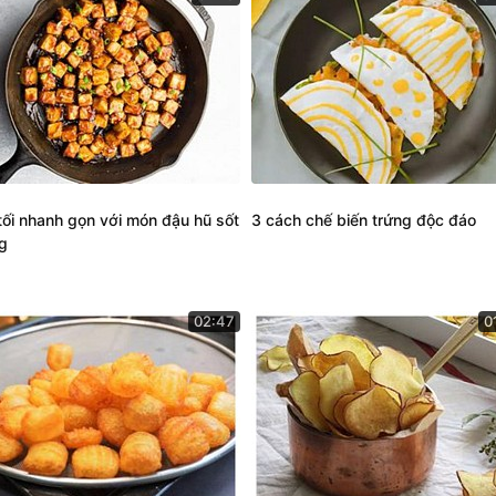
tối nhanh gọn với món đậu hũ sốt
3 cách chế biến trứng độc đáo
g
02:47
0