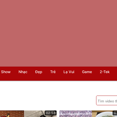
 Show
Nhạc
Đẹp
Trẻ
Lạ Vui
Game
2-Tek
02:53
0