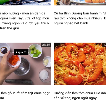
i nếp nướng - món ăn dân dã
Cụ bà Bình Dương bán bánh mì 5
người miền Tây, vừa lọt top món
rau thịt, không cho mua nhiều vì l
g miệng ngon và được yêu thích
người nghèo hết bánh
trên thế giới
01:46
1
 làm gỏi bưởi tôm thịt chua ngọt
Hướng dẫn làm tôm chua Huế đặ
 đà
sản xứ thơ, ngon ngất ngây