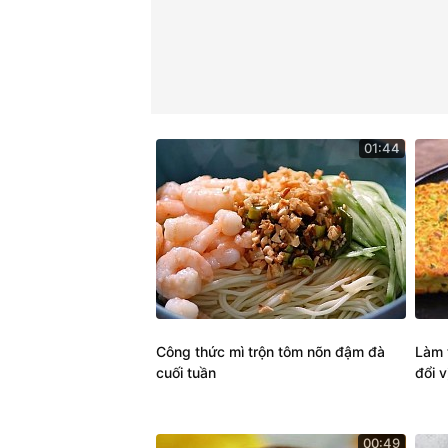
01:44
Công thức mì trộn tôm nõn đậm đà
Làm 
cuối tuần
đổi v
00:49