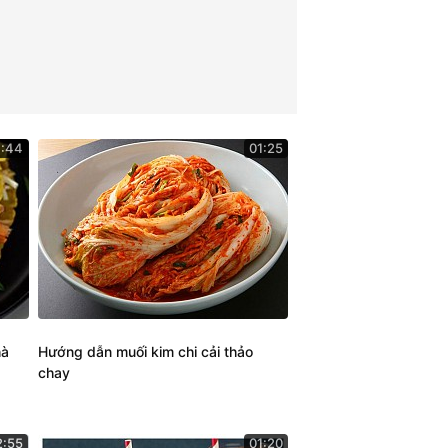
1:44
01:25
hà
Hướng dẫn muối kim chi cải thảo
chay
2:55
01:20