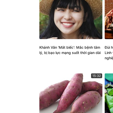
Khánh Vân 'Mắt biếc': Mắc bệnh tâm
Đùi 
lý, bị bạo lực mạng suốt thời gian dài
Linh 
nghi
15:32