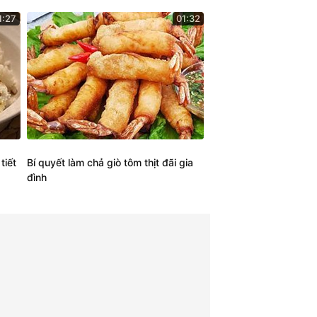
1:27
01:32
tiết
Bí quyết làm chả giò tôm thịt đãi gia
đình