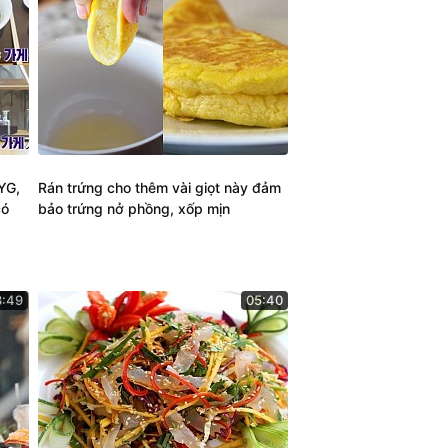
 YG,
Rán trứng cho thêm vài giọt này đảm
có
bảo trứng nở phồng, xốp mịn
3:49
05:40