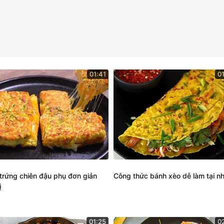
01:41
0
trứng chiên đậu phụ đơn giản
Công thức bánh xèo dễ làm tại n
ị
01:25
0