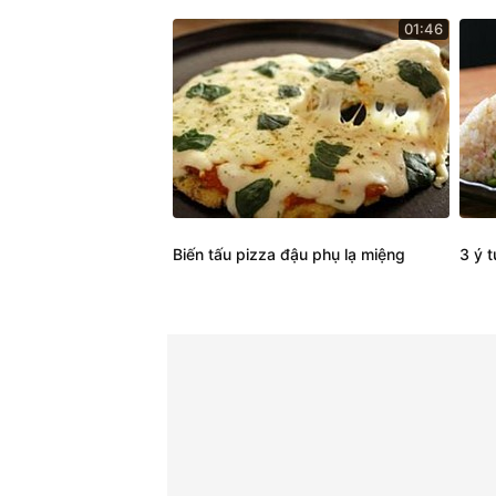
01:46
Biến tấu pizza đậu phụ lạ miệng
3 ý 