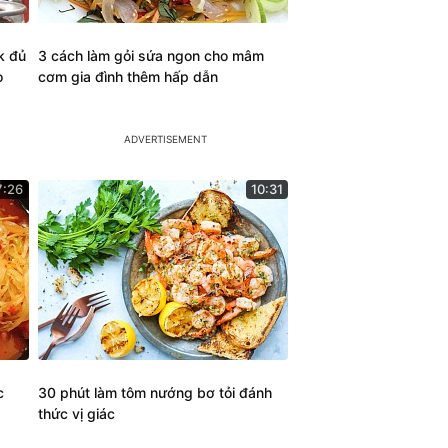
k đủ
3 cách làm gỏi sứa ngon cho mâm
o
cơm gia đình thêm hấp dẫn
7:26
10:31
c
30 phút làm tôm nướng bơ tỏi đánh
thức vị giác