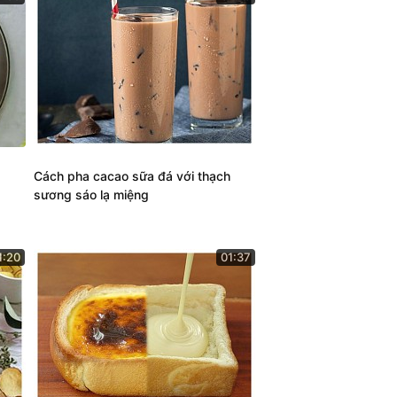
Cách pha cacao sữa đá với thạch
sương sáo lạ miệng
1:20
01:37