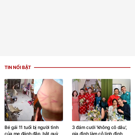
TIN NỔI BẬT
Bé gái 11 tuổi bị người tình
3 đám cưới 'không cô dâu',
của mẹ đánh đập, bắt quỳ
gia đình làm cỗ linh đình