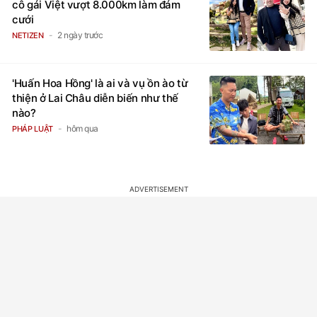
cô gái Việt vượt 8.000km làm đám
cưới
2 ngày trước
NETIZEN
'Huấn Hoa Hồng' là ai và vụ ồn ào từ
thiện ở Lai Châu diễn biến như thế
nào?
hôm qua
PHÁP LUẬT