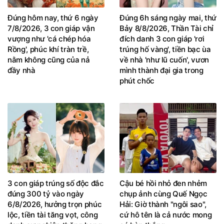
Đúng hôm nay, thứ 6 ngày
Đúng 6h sáng ngày mai, thứ
7/8/2026, 3 con giáp vận
Bảy 8/8/2026, Thần Tài chỉ
vượng như 'cá chép hóa
đích danh 3 con giáp 'rơi
Rồng', phúc khí tràn trề,
trúng hố vàng', tiền bạc ùa
nằm không cũng của nả
về nhà 'như lũ cuốn', vươn
đầy nhà
mình thành đại gia trong
phút chốc
3 con giáp trúng số độc đắc
Cậu bé hồi nhỏ đen nhẻm
đúng 300 tỷ vào ngày
chụp ảnh cùng Quế Ngọc
6/8/2026, hưởng trọn phúc
Hải: Giờ thành "ngôi sao",
lộc, tiền tài tăng vọt, công
cứ hô tên là cả nước mong