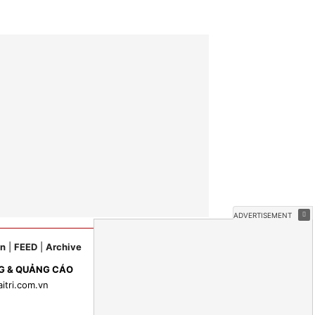
ản
|
FEED
|
Archive
G & QUẢNG CÁO
aitri.com.vn