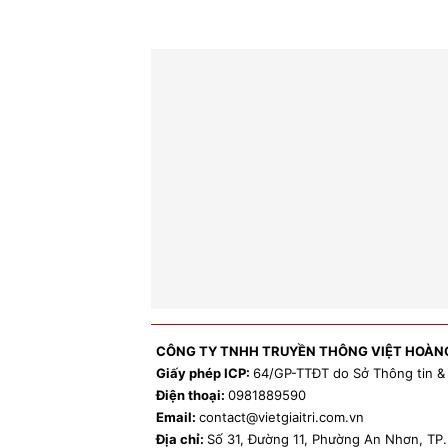
CÔNG TY TNHH TRUYỀN THÔNG VIỆT HOÀN
Giấy phép ICP:
64/GP-TTĐT do Sở Thông tin &
Điện thoại:
0981
889590
Email:
contact
@vietgiaitri.com.vn
Địa chỉ:
Số 31, Đường 11, Phường An Nhơn, T