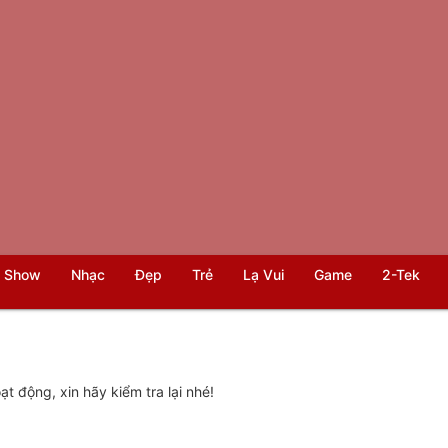
 Show
Nhạc
Đẹp
Trẻ
Lạ Vui
Game
2-Tek
t động, xin hãy kiểm tra lại nhé!