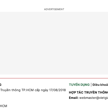
G
TUYỂN DỤNG
|
Điều kho
 Truyền thông TP.HCM cấp ngày 17/08/2018
HỢP TÁC TRUYỀN THÔN
Email:
webmaster
@vietgi
P.HCM