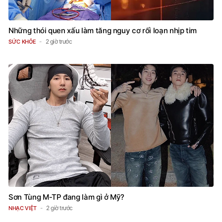
Những thói quen xấu làm tăng nguy cơ rối loạn nhịp tim
2 giờ trước
SỨC KHỎE
Sơn Tùng M-TP đang làm gì ở Mỹ?
2 giờ trước
NHẠC VIỆT