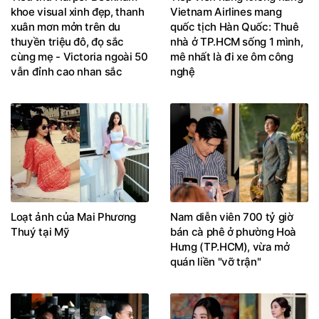
khoe visual xinh đẹp, thanh
Vietnam Airlines mang
xuân mơn mởn trên du
quốc tịch Hàn Quốc: Thuê
thuyền triệu đô, đọ sắc
nhà ở TP.HCM sống 1 mình,
cùng mẹ - Victoria ngoài 50
mê nhất là đi xe ôm công
vẫn đỉnh cao nhan sắc
nghệ
Loạt ảnh của Mai Phương
Nam diễn viên 700 tỷ giờ
Thuý tại Mỹ
bán cà phê ở phường Hoà
Hưng (TP.HCM), vừa mở
quán liền "vỡ trận"