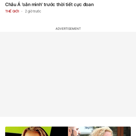
Châu Á 'oằn mình' trước thời tiết cực đoan
2 giờ trước
THẾ GIỚI