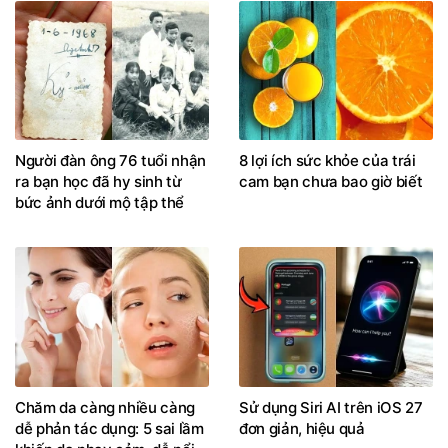
Người đàn ông 76 tuổi nhận
8 lợi ích sức khỏe của trái
ra bạn học đã hy sinh từ
cam bạn chưa bao giờ biết
bức ảnh dưới mộ tập thể
Chăm da càng nhiều càng
Sử dụng Siri AI trên iOS 27
dễ phản tác dụng: 5 sai lầm
đơn giản, hiệu quả