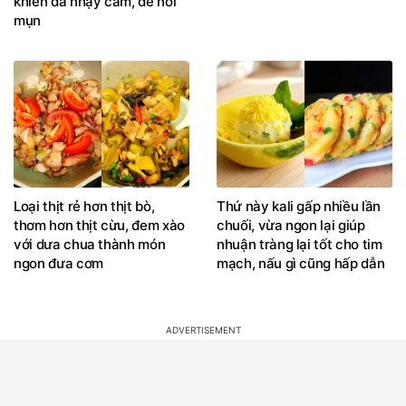
khiến da nhạy cảm, dễ nổi
mụn
Loại thịt rẻ hơn thịt bò,
Thứ này kali gấp nhiều lần
thơm hơn thịt cừu, đem xào
chuối, vừa ngon lại giúp
với dưa chua thành món
nhuận tràng lại tốt cho tim
ngon đưa cơm
mạch, nấu gì cũng hấp dẫn