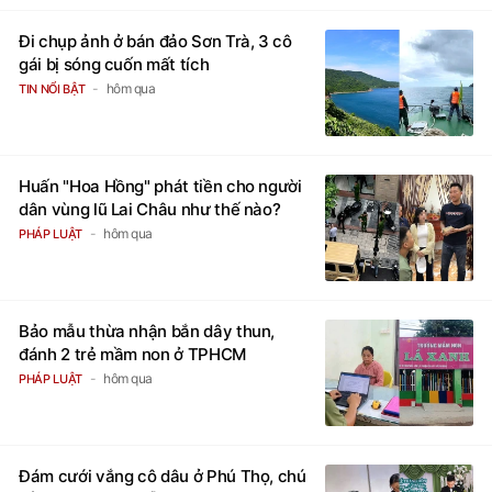
Đi chụp ảnh ở bán đảo Sơn Trà, 3 cô
gái bị sóng cuốn mất tích
hôm qua
TIN NỔI BẬT
Huấn "Hoa Hồng" phát tiền cho người
dân vùng lũ Lai Châu như thế nào?
hôm qua
PHÁP LUẬT
Bảo mẫu thừa nhận bắn dây thun,
đánh 2 trẻ mầm non ở TPHCM
hôm qua
PHÁP LUẬT
Đám cưới vắng cô dâu ở Phú Thọ, chú