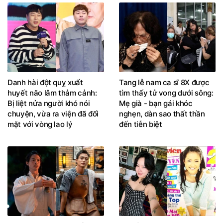
Danh hài đột quỵ xuất
Tang lễ nam ca sĩ 8X được
huyết não lâm thảm cảnh:
tìm thấy tử vong dưới sông:
Bị liệt nửa người khó nói
Mẹ già - bạn gái khóc
chuyện, vừa ra viện đã đối
nghẹn, dàn sao thất thần
mặt với vòng lao lý
đến tiễn biệt