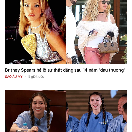
Britney Spears hé lộ sự thật đằng sau 14 năm "đau thương"
5 giờ trước
SAO ÂU MỸ