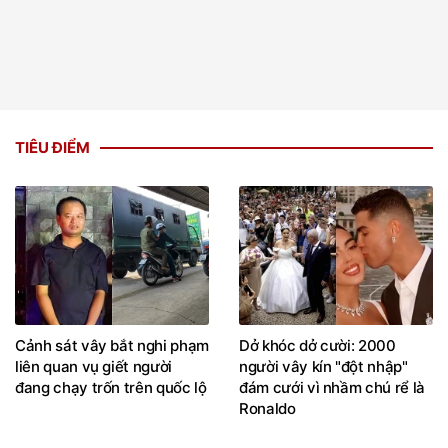
TIÊU ĐIỂM
Cảnh sát vây bắt nghi phạm
Dở khóc dở cười: 2000
liên quan vụ giết người
người vây kín "đột nhập"
đang chạy trốn trên quốc lộ
đám cưới vì nhầm chú rể là
Ronaldo