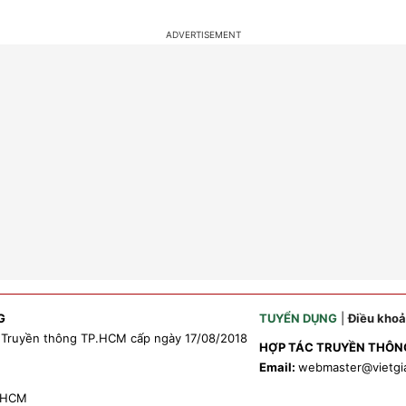
G
TUYỂN DỤNG
|
Điều kho
 Truyền thông TP.HCM cấp ngày 17/08/2018
HỢP TÁC TRUYỀN THÔN
Email:
webmaster
@vietgi
P.HCM