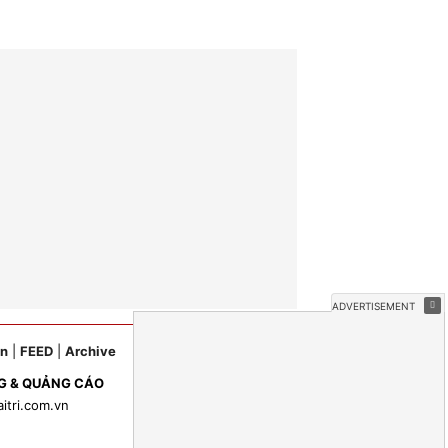
ản
|
FEED
|
Archive
G & QUẢNG CÁO
aitri.com.vn