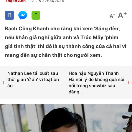
Thạch Anh
21:15 22/03/2024
+
A
-
A
Bạch Công Khanh cho rằng khi xem ‘Sáng đèn’,
nếu khán giả nghĩ giữa anh và Trúc Mây ‘phim
giả tình thật’ thì đó là sự thành công của cả hai vì
mang đến sự chân thật cho người xem.
Nathan Lee tái xuất sau
Hoa hậu Nguyễn Thanh
thời gian ‘ở ẩn’ vì loạt ồn
Hà nói lý do không quá sôi
ào
nổi trong showbiz sau
đăng...