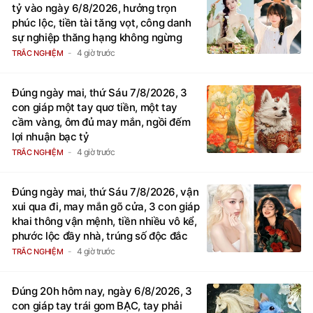
tỷ vào ngày 6/8/2026, hưởng trọn
phúc lộc, tiền tài tăng vọt, công danh
sự nghiệp thăng hạng không ngừng
4 giờ trước
TRẮC NGHIỆM
Đúng ngày mai, thứ Sáu 7/8/2026, 3
con giáp một tay quơ tiền, một tay
cầm vàng, ôm đủ may mắn, ngồi đếm
lợi nhuận bạc tỷ
4 giờ trước
TRẮC NGHIỆM
Đúng ngày mai, thứ Sáu 7/8/2026, vận
xui qua đi, may mắn gõ cửa, 3 con giáp
khai thông vận mệnh, tiền nhiều vô kể,
phước lộc đầy nhà, trúng số độc đắc
4 giờ trước
TRẮC NGHIỆM
Đúng 20h hôm nay, ngày 6/8/2026, 3
con giáp tay trái gom BẠC, tay phải