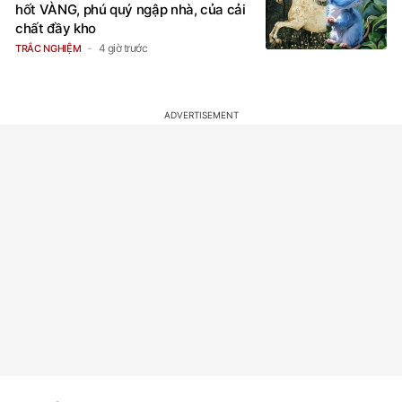
hốt VÀNG, phú quý ngập nhà, của cải
chất đầy kho
4 giờ trước
TRẮC NGHIỆM