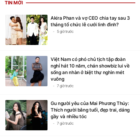
TIN MỚI
Akira Phan và vợ CEO chia tay sau 3
tháng tổ chức lễ cưới linh đình?
5 giờ trước
Việt Nam có phó chủ tịch tập đoàn
nghỉ hát 10 năm, chán showbiz lui về
sống an nhàn ở biệt thự nghìn mét
vuông
7 giờ trước
Gu người yêu của Mai Phương Thúy:
Thích người bằng tuổi, đẹp trai, dáng
gầy và nhiều tóc
7 giờ trước