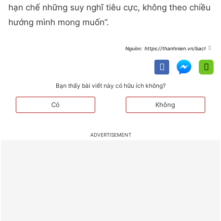
hạn chế những suy nghĩ tiêu cực, không theo chiều
hướng mình mong muốn”.
https://thanhnien.vn/bach-
cong-khanh-len-tieng-chuyen-
phim-gia-tinh-that-voi-dien-vien-
truc-may-185240322120742039.htm
Bạn thấy bài viết này có hữu ích không?
Có
Không