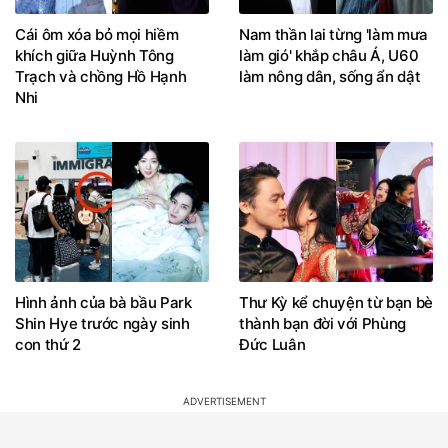
Cái ôm xóa bỏ mọi hiềm
Nam thần lai từng 'làm mưa
khích giữa Huỳnh Tông
làm gió' khắp châu Á, U60
Trạch và chồng Hồ Hạnh
làm nông dân, sống ẩn dật
Nhi
Hình ảnh của bà bầu Park
Thư Kỳ kể chuyện từ bạn bè
Shin Hye trước ngày sinh
thành bạn đời với Phùng
con thứ 2
Đức Luân