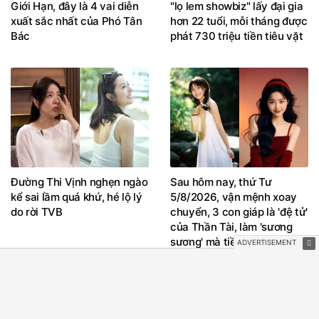
Giới Hạn, đây là 4 vai diễn
"lọ lem showbiz" lấy đại gia
xuất sắc nhất của Phó Tân
hơn 22 tuổi, mỗi tháng được
Bác
phát 730 triệu tiền tiêu vặt
Đường Thi Vịnh nghẹn ngào
Sau hôm nay, thứ Tư
kể sai lầm quá khứ, hé lộ lý
5/8/2026, vận mệnh xoay
do rời TVB
chuyển, 3 con giáp là 'đệ tử'
của Thần Tài, làm 'sương
sương' mà tiền vàng đầy
két, tiêu xài phủ phê