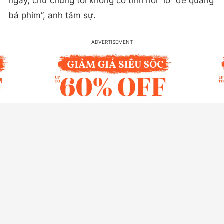
ngày, chứ chúng tôi không cố tình nói “lố” để quảng
bá phim”, anh tâm sự.