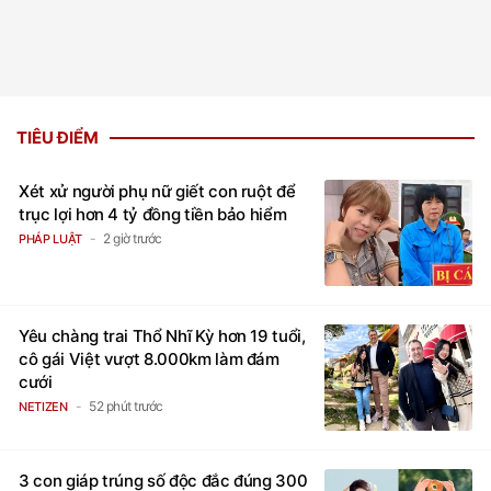
TIÊU ĐIỂM
Xét xử người phụ nữ giết con ruột để
trục lợi hơn 4 tỷ đồng tiền bảo hiểm
2 giờ trước
PHÁP LUẬT
Yêu chàng trai Thổ Nhĩ Kỳ hơn 19 tuổi,
cô gái Việt vượt 8.000km làm đám
cưới
52 phút trước
NETIZEN
3 con giáp trúng số độc đắc đúng 300