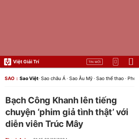
Việt Giải Trí
TIN MỚI
SAO
Sao Việt
·
Sao châu Á
·
Sao Âu Mỹ
·
Sao thể thao
·
Phon
Bạch Công Khanh lên tiếng
chuyện ‘phim giả tình thật’ với
diễn viên Trúc Mây