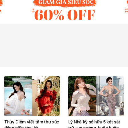
Thúy Diễm viết tâm thư xúc
Lý Nhã Kỳ sở hữu 5 két sắt
động giữa thai kỳ
trữ kim cương, buồn buồn