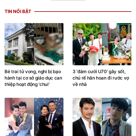
TIN NỔI BẬT
Bé trai tử vong, nghi bị bạo
3 'đám cưới U70' gây sốt,
hành tại cơ sở giáo dục can
chú rể hân hoan đi rước vợ
thiệp hoạt động 'chui'
về nhà