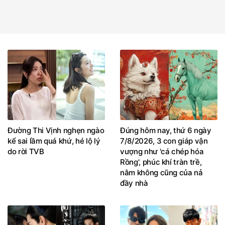
Đường Thi Vịnh nghẹn ngào
Đúng hôm nay, thứ 6 ngày
kể sai lầm quá khứ, hé lộ lý
7/8/2026, 3 con giáp vận
do rời TVB
vượng như 'cá chép hóa
Rồng', phúc khí tràn trề,
nằm không cũng của nả
đầy nhà