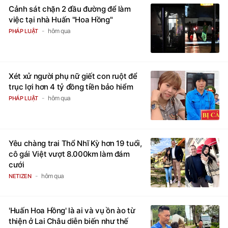
Cảnh sát chặn 2 đầu đường để làm
việc tại nhà Huấn "Hoa Hồng"
hôm qua
PHÁP LUẬT
Xét xử người phụ nữ giết con ruột để
trục lợi hơn 4 tỷ đồng tiền bảo hiểm
hôm qua
PHÁP LUẬT
Yêu chàng trai Thổ Nhĩ Kỳ hơn 19 tuổi,
cô gái Việt vượt 8.000km làm đám
cưới
hôm qua
NETIZEN
'Huấn Hoa Hồng' là ai và vụ ồn ào từ
thiện ở Lai Châu diễn biến như thế