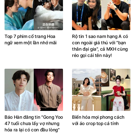
Top 7 phim cổ trang Hoa
Rộ tin 1 sao nam hạng A có
ngữ xem một lần nhớ mãi
con ngoài giá thú với "bạn
thân đại gia", cả MXH cùng
réo gọi cái tên này!
Báo Hàn đăng tin "Gong Yoo
Biến hóa mọi phong cách
47 tuổi chưa lấy vợ nhưng
với áo crop top cá tính
hóa ra lại có con đầu lòng"