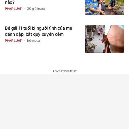
nào?
20 giờ trước
PHÁP LUẬT
Bé gái 11 tuổi bị người tình của mẹ
đánh đập, bắt quỳ xuyên đêm
hôm qua
PHÁP LUẬT