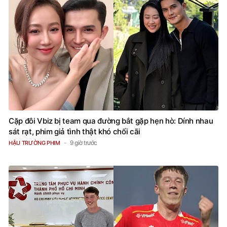
Cặp đôi Vbiz bị team qua đường bắt gặp hẹn hò: Dính nhau
sát rạt, phim giả tình thật khó chối cãi
9 giờ trước
HẬU TRƯỜNG PHIM