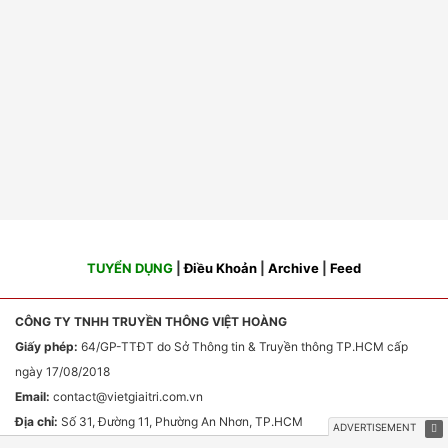
TUYỂN DỤNG
|
Điều Khoản
|
Archive
|
Feed
CÔNG TY TNHH TRUYỀN THÔNG VIỆT HOÀNG
Giấy phép:
64/GP-TTĐT do Sở Thông tin & Truyền thông TP.HCM cấp
ngày 17/08/2018
Email:
contact
@vietgiaitri.com.vn
Địa chỉ:
Số 31, Đường 11, Phường An Nhơn, TP.HCM
Chịu trách nhiệm nội dung:
Ông Phan Văn Sơn