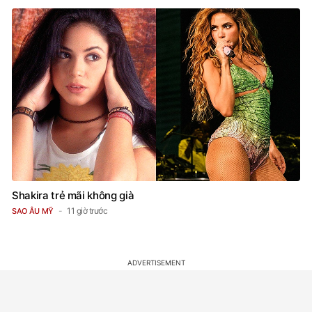
Shakira trẻ mãi không già
11 giờ trước
SAO ÂU MỸ