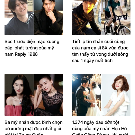
Sốc trước diện mạo xuống
Tiết lộ tin nhắn cuối cùng
cấp, phát tướng của mỹ
của nam ca sĩ 8X vừa được
nam Reply 1988
tìm thấy tử vong dưới sông
sau 1 ngày mất tích
Ba mỹ nhân được bình chọn
1.374 ngày đau đớn tột
có xương mặt đẹp nhất giới
cùng của mỹ nhân Hẹn Hò
giải trí Trung Quốc
Chốn Công Sở sau khi cưới