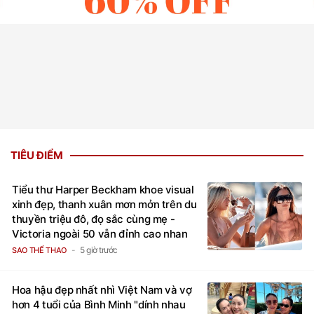
TIÊU ĐIỂM
Tiểu thư Harper Beckham khoe visual
xinh đẹp, thanh xuân mơn mởn trên du
thuyền triệu đô, đọ sắc cùng mẹ -
Victoria ngoài 50 vẫn đỉnh cao nhan
sắc
5 giờ trước
SAO THỂ THAO
Hoa hậu đẹp nhất nhì Việt Nam và vợ
hơn 4 tuổi của Bình Minh "dính nhau