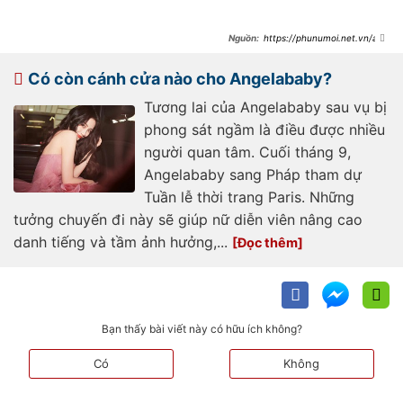
https://phunumoi.net.vn/ang
elababy-sut-can-va-hoc-hac-
trong-thay-sau-khi-bi-phong-sat-
dia-vi-trong-gioi-lao-doc-khong-
Có còn cánh cửa nào cho Angelababy?
phanh-d291360.html
Tương lai của Angelababy sau vụ bị
phong sát ngầm là điều được nhiều
người quan tâm. Cuối tháng 9,
Angelababy sang Pháp tham dự
Tuần lễ thời trang Paris. Những
tưởng chuyến đi này sẽ giúp nữ diễn viên nâng cao
danh tiếng và tầm ảnh hưởng,...
Bạn thấy bài viết này có hữu ích không?
Có
Không