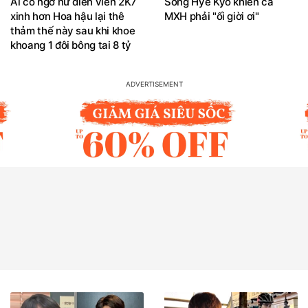
Ai có ngờ nữ diễn viên 2K7
Song Hye Kyo khiến cả
xinh hơn Hoa hậu lại thê
MXH phải "ối giời ơi"
thảm thế này sau khi khoe
khoang 1 đôi bông tai 8 tỷ