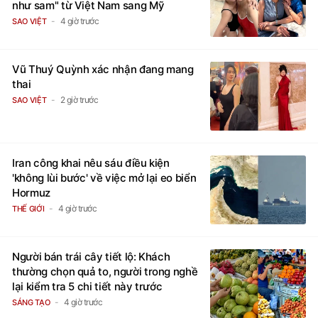
như sam" từ Việt Nam sang Mỹ
4 giờ trước
SAO VIỆT
Vũ Thuý Quỳnh xác nhận đang mang
thai
2 giờ trước
SAO VIỆT
Iran công khai nêu sáu điều kiện
'không lùi bước' về việc mở lại eo biển
Hormuz
4 giờ trước
THẾ GIỚI
Người bán trái cây tiết lộ: Khách
thường chọn quả to, người trong nghề
lại kiểm tra 5 chi tiết này trước
4 giờ trước
SÁNG TẠO