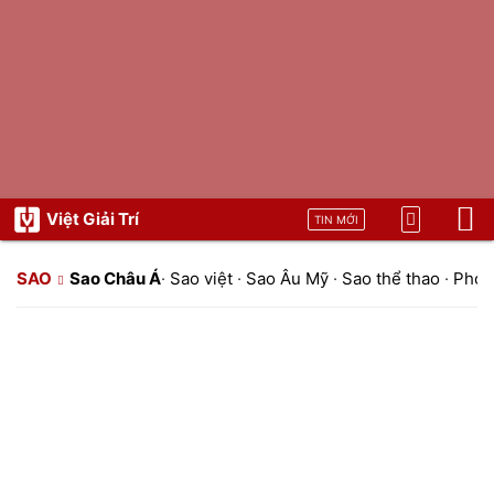
Việt Giải Trí
TIN MỚI
SAO
Sao Châu Á
·
Sao việt
·
Sao Âu Mỹ
·
Sao thể thao
·
Phon