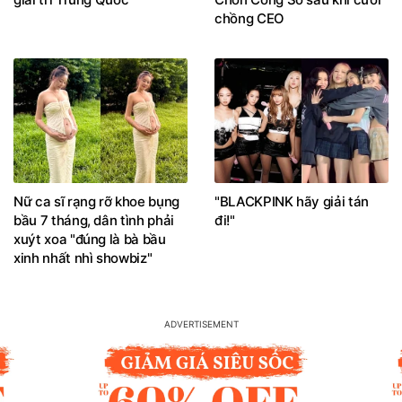
chồng CEO
Nữ ca sĩ rạng rỡ khoe bụng
"BLACKPINK hãy giải tán
bầu 7 tháng, dân tình phải
đi!"
xuýt xoa "đúng là bà bầu
xinh nhất nhì showbiz"