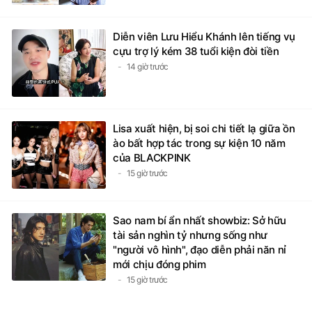
Diễn viên Lưu Hiểu Khánh lên tiếng vụ
cựu trợ lý kém 38 tuổi kiện đòi tiền
14 giờ trước
Lisa xuất hiện, bị soi chi tiết lạ giữa ồn
ào bất hợp tác trong sự kiện 10 năm
của BLACKPINK
15 giờ trước
Sao nam bí ẩn nhất showbiz: Sở hữu
tài sản nghìn tỷ nhưng sống như
"người vô hình", đạo diễn phải năn nỉ
mới chịu đóng phim
15 giờ trước