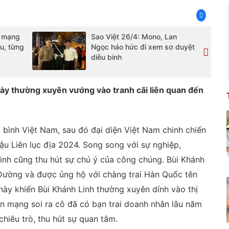
t mạng
Sao Việt 26/4: Mono, Lan
ậu, từng
Ngọc háo hức đi xem sơ duyệt
diễu binh
ày thường xuyên vướng vào tranh cãi liên quan đến
 bình Việt Nam, sau đó đại diện Việt Nam chinh chiến
hậu Liên lục địa 2024. Song song với sự nghiệp,
inh cũng thu hút sự chú ý của công chúng. Bùi Khánh
Đường và được ủng hộ với chàng trai Hàn Quốc tên
ày khiến Bùi Khánh Linh thường xuyên dính vào thị
ân mạng soi ra cô đã có bạn trai doanh nhân lâu năm
chiêu trò, thu hút sự quan tâm.