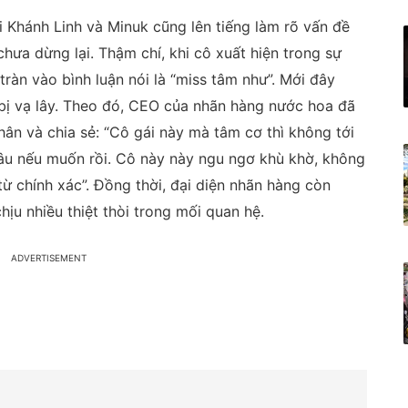
ùi Khánh Linh và Minuk cũng lên tiếng làm rõ vấn đề
chưa dừng lại. Thậm chí, khi cô xuất hiện trong sự
tràn vào bình luận nói là “miss tâm như”. Mới đây
 bị vạ lây. Theo đó, CEO của nhãn hàng nước hoa đã
hân và chia sẻ: “Cô gái này mà tâm cơ thì không tới
 đâu nếu muốn rồi. Cô này này ngu ngơ khù khờ, không
từ chính xác”. Đồng thời, đại diện nhãn hàng còn
hịu nhiều thiệt thòi trong mối quan hệ.