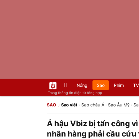
Nóng
Sao
Phim
TV
Trang thông tin điện tử tổng hợp
SAO
Sao việt
·
Sao châu Á
·
Sao Âu Mỹ
·
Sa
Á hậu Vbiz bị tấn công 
nhãn hàng phải cầu cứu v