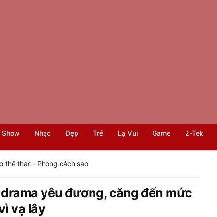
 Show
Nhạc
Đẹp
Trẻ
Lạ Vui
Game
2-Tek
o thể thao
·
Phong cách sao
vì drama yêu đương, căng đến mức
ì vạ lây