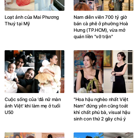
Loạt ảnh của Mai Phương
Nam diễn viên 700 tỷ giờ
Thuý tại Mỹ
bán cà phê ở phường Hoà
Hưng (TP.HCM), vừa mở
quán liền "vỡ trận"
Cuộc sống của 'đả nữ màn
"Hoa hậu nghèo nhất Việt
ảnh Việt' khi làm mẹ ở tuổi
Nam" đứng yên cũng toát
U50
khí chất phú bà, visual hậu
sinh con thứ 2 gây chú ý