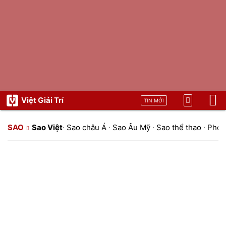
Việt Giải Trí
TIN MỚI
SAO
Sao Việt
·
Sao châu Á
·
Sao Âu Mỹ
·
Sao thể thao
·
Phon