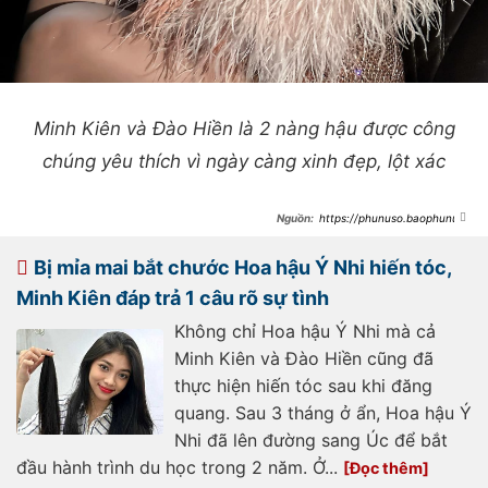
Minh Kiên và Đào Hiền là 2 nàng hậu được công
chúng yêu thích vì ngày càng xinh đẹp, lột xác
https://phunuso.baophunuth
udo.vn/2-nang-hau-vbiz-lo-khoanh-
khac-hon-ma-nhau-giua-pho-thai-
do-khi-phat-hien-bi-tom-dinh-gay-
Bị mỉa mai bắt chước Hoa hậu Ý Nhi hiến tóc,
bat-ngo-193240228185448554.htm
Minh Kiên đáp trả 1 câu rõ sự tình
Không chỉ Hoa hậu Ý Nhi mà cả
Minh Kiên và Đào Hiền cũng đã
thực hiện hiến tóc sau khi đăng
quang. Sau 3 tháng ở ẩn, Hoa hậu Ý
Nhi đã lên đường sang Úc để bắt
đầu hành trình du học trong 2 năm. Ở...