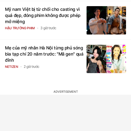
Mỹ nam Việt bị từ chối cho casting vì
quá đẹp, đóng phim không được phép
mở miệng
3 giờ trước
HẬU TRƯỜNG PHIM
Mẹ của mỹ nhân Hà Nội từng phủ sóng
bìa tạp chí 20 năm trước: "Mã gen" quá
đỉnh
2 giờ trước
NETIZEN