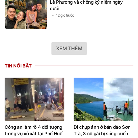
Lê Phương và chồng kỷ niệm ngày
cưới
12 giờ trước
XEM THÊM
TIN NỔI BẬT
Công an làm rõ 4 đối tượng
Đi chụp ảnh ở bán đảo Sơn
trong vụ xô xát tại Phố Huế
Trà, 3 cô gái bị sóng cuốn