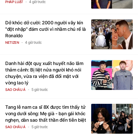
4 giờ trước
PHÁP LUẬT
Dở khóc dở cười: 2000 người vây kín
"đột nhập" đám cưới vì nhầm chú rể là
Ronaldo
4 giờ trước
NETIZEN
Danh hài đột quỵ xuất huyết não lâm
thảm cảnh: Bị liệt nửa người khó nói
chuyện, vừa ra viện đã đối mặt với
vòng lao lý
5 giờ trước
SAO CHÂU Á
Tang lễ nam ca sĩ 8X được tìm thấy tử
vong dưới sông: Mẹ già - bạn gái khóc
nghẹn, dàn sao thất thần đến tiễn biệt
5 giờ trước
SAO CHÂU Á