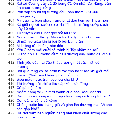
Xét xử đường dây cá độ bóng đá lớn nhất Đà Nẵng: Bản
án chưa tương xứng
Iran sắp trở lại thị trường dầu, bán thêm 500.000
thùng/ngày
Mỹ đưa ra biện pháp trừng phạt đầu tiên với Triều Tiên
Kẻ giết người, cướp xe ở Hà Tĩnh khai từng cướp cách
đây 10 năm
Tự truyện của Hitler gây sốt tại Đức
Ngoại trưởng Kerry: Mỹ sẽ trả 1,7 tỷ USD cho Iran
Bí mật vợ giấu kín bị bại lộ bởi bạn thân
Ai không tốt, không nên tiếc...
Yêu 2 năm mới cưới sẽ tránh bị 'lấy nhầm người'
Giang hồ Hải Phòng cầm đầu đường dây 'hàng đá' ở Sài
Gòn
Tình yêu của hai đứa thất thuờng một cách rất dễ
thuơng
Bắt quả tang cơ sở bơm nước cho bò trước khi giết mổ
Em à... "Nếu em không phải giấc mơ"
Siêu mẫu ngực trần tiếp lửa cho M.U
Thị trường trái phiếu thứ cấp kém sôi động
Cô gái nội tâm
Ngắm nàng WAGs mới toanh của sao Real Madrid
Dầu thô sẽ xuống mức thấp chưa từng có trong lịch sử?
Con gái ai cũng có xứng
Chống buôn lậu, hàng giả và gian lận thương mại: Vì sao
còn gặp khó?
Hà Nội đảm bảo nguồn hàng Việt Nam chất lượng cao
phục vụ Tết