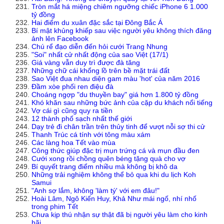
Tròn mắt há miệng chiêm ngưỡng chiếc iPhone 6 1.000
tỷ đồng
Hai điểm du xuân đặc sắc tại Đông Bắc Á
Bí mật khủng khiếp sau việc người yêu không thích đăng
ảnh lên Facebook
Chú rể đạo diễn đến hỏi cưới Trang Nhung
"Soi" nhất cử nhất động của sao Việt (17/1)
Giá vàng vẫn duy trì được đà tăng
Những chữ cái khổng lồ trên bề mặt trái đất
Sao Việt đua nhau diện gam màu 'hot' của năm 2016
Đầm xòe phối ren điệu đà
Choáng ngợp "du thuyền bay" giá hơn 1.800 tỷ đồng
Khó khăn sau những bức ảnh của cặp du khách nổi tiếng
Vợ cái gì cũng quy ra tiền
12 thành phố sạch nhất thế giới
Dạy trẻ đi chân trần trên thủy tinh để vượt nỗi sợ thi cử
Thanh Trúc cá tính với tông màu xám
Các làng hoa Tết vào mùa
Công thức giúp đặc trị mụn trứng cá và mụn đầu đen
Cưới xong rồi chồng quên béng tặng quà cho vợ
Bí quyết trang điểm nhiều mà không bị khô da
Những trải nghiệm không thể bỏ qua khi du lịch Koh
Samui
"Anh sợ lắm, không 'làm tý' với em đâu!"
Hoài Lâm, Ngô Kiến Huy, Khả Như mái ngố, nhí nhố
trong phim Tết
Chưa kịp thú nhận sự thật đã bị người yêu làm cho kinh
hãi