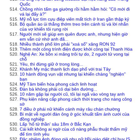
Quốc
Chồng nhìn tấm ga giường rồi hằm hằm hỏi: "Cô mới đi
vá lại đấy à?"
Mỹ nỗ lực tìm cựu điệp viên mất tích ở Iran gần thập kỷ
Bộ quần áo ủi thẳng thớm treo trên cánh tủ và lời nhắn
của vợ khiến tôi rụng rời
Người mới sẽ giúp em quên được anh, nhưng hiện giờ
em vẫn cứ nhớ anh đã...
Nhiều thành phố lớn phải "xoá sổ" xăng RON 92
Thêm một công trình điện được khởi công tại Thanh Hóa
Nghệ An: Xe bồn xi măng trôi tự do, 2 người tử vong tại
chỗ
Yêu, thì đừng giữ ở trong lòng...
Khánh My mặc thanh lịch dạo phố với trai Tây
10 hành động vụn vặt nhưng lại khiến chàng "nghiện"
bạn
Mỹ Tâm biến hóa phong cách linh hoạt
Đàn bà không phải cỏ dại bên đường...
10 năm gặp lại người cũ, tôi lại ngã vào vòng tay anh
Phụ kiện nâng cấp phong cách thời trang cho nàng công
sở
7 điều ở phái nữ khiến cánh mày râu chán chường
Bí mật về người đàn ông ở góc khuất tấm ảnh cưới của
đồng nghiệp
Lấp 'hố tử thần' sâu 18m ở Bắc Kạn
Cái kết không ai ngờ của cô nàng phẫu thuật thẩm mỹ
để tìm tình yêu
Đặc nhiệm Anh đóng giả phụ nữ Hồi giáo diệt chỉ huy IS