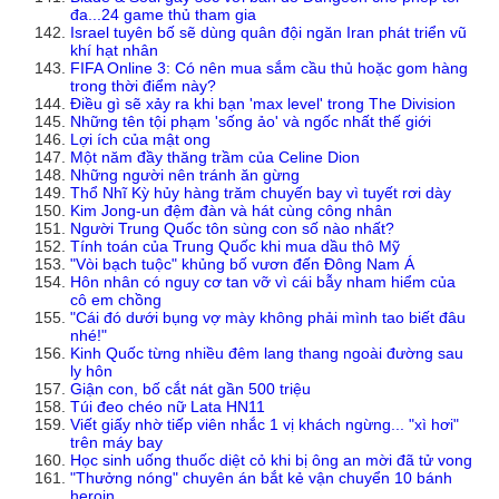
đa...24 game thủ tham gia
Israel tuyên bố sẽ dùng quân đội ngăn Iran phát triển vũ
khí hạt nhân
FIFA Online 3: Có nên mua sắm cầu thủ hoặc gom hàng
trong thời điểm này?
Điều gì sẽ xảy ra khi bạn 'max level' trong The Division
Những tên tội phạm 'sống ảo' và ngốc nhất thế giới
Lợi ích của mật ong
Một năm đầy thăng trầm của Celine Dion
Những người nên tránh ăn gừng
Thổ Nhĩ Kỳ hủy hàng trăm chuyến bay vì tuyết rơi dày
Kim Jong-un đệm đàn và hát cùng công nhân
Người Trung Quốc tôn sùng con số nào nhất?
Tính toán của Trung Quốc khi mua dầu thô Mỹ
"Vòi bạch tuộc" khủng bố vươn đến Đông Nam Á
Hôn nhân có nguy cơ tan vỡ vì cái bẫy nham hiểm của
cô em chồng
"Cái đó dưới bụng vợ mày không phải mình tao biết đâu
nhé!"
Kinh Quốc từng nhiều đêm lang thang ngoài đường sau
ly hôn
Giận con, bố cắt nát gần 500 triệu
Túi đeo chéo nữ Lata HN11
Viết giấy nhờ tiếp viên nhắc 1 vị khách ngừng... "xì hơi"
trên máy bay
Học sinh uống thuốc diệt cỏ khi bị ông an mời đã tử vong
"Thưởng nóng" chuyên án bắt kẻ vận chuyển 10 bánh
heroin