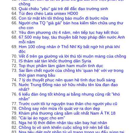
chồng
Quái chiêu "yêu" gái trẻ để đắc đạo trường sinh
Túi đeo chéo Lata unisex HD00
Con từ mặt khi tôi thông báo muốn đi bước nữa
Người cha TQ "giả gái" bán hoa kiếm tiền chữa ung thư
cho con
Yêu đơn phương chị 4 năm, nên tiếp tục hay kết thúc
67.500 máy bay, tàu thuyền bất hợp pháp đến nước Anh
mỗi năm
Hơn 100 công nhân ở Thổ Nhĩ Kỳ bất ngờ hít phải khí
độc
Vết ố trên ga giường và lời thú tội muộn màng của chồng
IS thảm sát tàn khốc thường dân Syria
Top thực phẩm làm giảm ham muốn tình dục
Sai lầm chết người của chồng khi 'quan hệ' với vợ trong
thời gian mang bầu
7 lý do thuyết phục nên quan hệ tình dục buổi sáng
Nước Trung Đông nào sở hữu nhiều tên lửa đạn đạo
nhất?
6 kiểu đàn ông tốt không ai bằng nhưng cũng rất "khó
nhằn"
Trước cưới tôi tự nguyện trao thân cho người yêu cũ
Chồng say nôn mửa rồi quát vợ ra dọn dẹp
Khám phá thương cảng sầm uất nhất Nam Á TK 18
"Cài lại áo ngực cho em"
Nga hé lộ thời điểm nhận tàu sân bay hạt nhân
Chồng bị vô sinh khiến cuộc sống trở nên bế tắc
Nga tiêu diệt một phần tử vũ trang trong vụ đấu súng tại