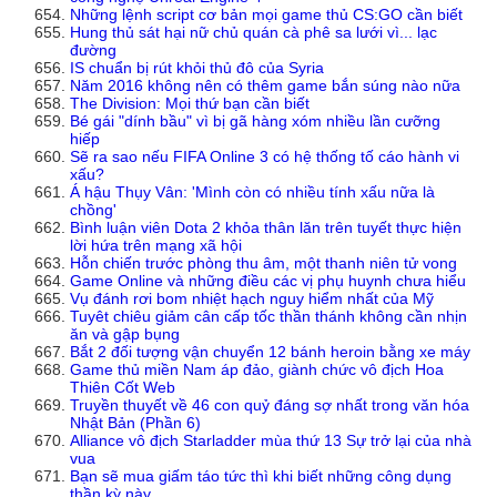
Những lệnh script cơ bản mọi game thủ CS:GO cần biết
Hung thủ sát hại nữ chủ quán cà phê sa lưới vì... lạc
đường
IS chuẩn bị rút khỏi thủ đô của Syria
Năm 2016 không nên có thêm game bắn súng nào nữa
The Division: Mọi thứ bạn cần biết
Bé gái "dính bầu" vì bị gã hàng xóm nhiều lần cưỡng
hiếp
Sẽ ra sao nếu FIFA Online 3 có hệ thống tố cáo hành vi
xấu?
Á hậu Thụy Vân: 'Mình còn có nhiều tính xấu nữa là
chồng'
Bình luận viên Dota 2 khỏa thân lăn trên tuyết thực hiện
lời hứa trên mạng xã hội
Hỗn chiến trước phòng thu âm, một thanh niên tử vong
Game Online và những điều các vị phụ huynh chưa hiểu
Vụ đánh rơi bom nhiệt hạch nguy hiểm nhất của Mỹ
Tuyêt chiêu giảm cân cấp tốc thần thánh không cần nhịn
ăn và gập bụng
Bắt 2 đối tượng vận chuyển 12 bánh heroin bằng xe máy
Game thủ miền Nam áp đảo, giành chức vô địch Hoa
Thiên Cốt Web
Truyền thuyết về 46 con quỷ đáng sợ nhất trong văn hóa
Nhật Bản (Phần 6)
Alliance vô địch Starladder mùa thứ 13 Sự trở lại của nhà
vua
Bạn sẽ mua giấm táo tức thì khi biết những công dụng
thần kỳ này