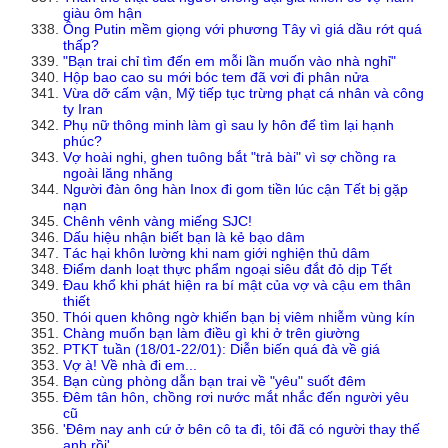
giàu ôm hận
Ông Putin mềm giọng với phương Tây vì giá dầu rớt quá
thấp?
"Bạn trai chỉ tìm đến em mỗi lần muốn vào nhà nghỉ"
Hộp bao cao su mới bóc tem đã vơi đi phân nửa
Vừa dỡ cấm vận, Mỹ tiếp tục trừng phạt cá nhân và công
ty Iran
Phụ nữ thông minh làm gì sau ly hôn để tìm lại hạnh
phúc?
Vợ hoài nghi, ghen tuông bắt "trả bài" vì sợ chồng ra
ngoài lăng nhăng
Người đàn ông hàn Inox đi gom tiền lúc cận Tết bị gặp
nạn
Chênh vênh vàng miếng SJC!
Dấu hiệu nhận biết bạn là kẻ bạo dâm
Tác hại khôn lường khi nam giới nghiện thủ dâm
Điểm danh loạt thực phẩm ngoại siêu đắt đỏ dịp Tết
Đau khổ khi phát hiện ra bí mật của vợ và cậu em thân
thiết
Thói quen không ngờ khiến bạn bị viêm nhiễm vùng kín
Chàng muốn bạn làm điều gì khi ở trên giường
PTKT tuần (18/01-22/01): Diễn biến quá đà về giá
Vợ à! Về nhà đi em...
Bạn cùng phòng dẫn bạn trai về "yêu" suốt đêm
Đêm tân hôn, chồng rơi nước mắt nhắc đến người yêu
cũ
'Đêm nay anh cứ ở bên cô ta đi, tôi đã có người thay thế
anh rồi'