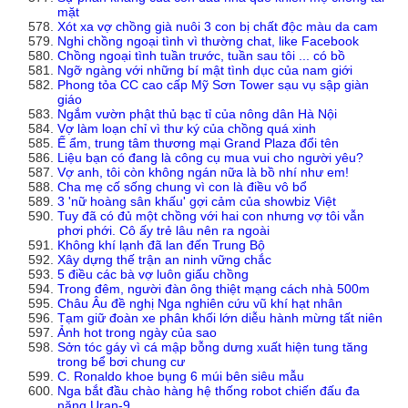
mặt
Xót xa vợ chồng già nuôi 3 con bị chất độc màu da cam
Nghi chồng ngoại tình vì thường chat, like Facebook
Chồng ngoại tình tuần trước, tuần sau tôi ... có bồ
Ngỡ ngàng với những bí mật tình dục của nam giới
Phong tỏa CC cao cấp Mỹ Sơn Tower sạu vụ sập giàn
giáo
Ngắm vườn phật thủ bạc tỉ của nông dân Hà Nội
Vợ làm loạn chỉ vì thư ký của chồng quá xinh
Ế ẩm, trung tâm thương mại Grand Plaza đổi tên
Liệu bạn có đang là công cụ mua vui cho người yêu?
Vợ anh, tôi còn không ngán nữa là bồ nhí như em!
Cha mẹ cố sống chung vì con là điều vô bổ
3 'nữ hoàng sân khấu' gợi cảm của showbiz Việt
Tuy đã có đủ một chồng với hai con nhưng vợ tôi vẫn
phơi phới. Cô ấy trẻ lâu nên ra ngoài
Không khí lạnh đã lan đến Trung Bộ
Xây dựng thế trận an ninh vững chắc
5 điều các bà vợ luôn giấu chồng
Trong đêm, người đàn ông thiệt mạng cách nhà 500m
Châu Âu đề nghị Nga nghiên cứu vũ khí hạt nhân
Tạm giữ đoàn xe phân khối lớn diễu hành mừng tất niên
Ảnh hot trong ngày của sao
Sởn tóc gáy vì cá mập bỗng dưng xuất hiện tung tăng
trong bể bơi chung cư
C. Ronaldo khoe bụng 6 múi bên siêu mẫu
Nga bắt đầu chào hàng hệ thống robot chiến đấu đa
năng Uran-9