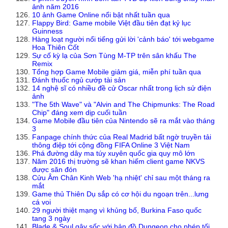
ảnh năm 2016
10 ảnh Game Online nổi bật nhất tuần qua
Flappy Bird: Game mobile Việt đầu tiên đạt kỷ lục
Guinness
Hàng loạt người nổi tiếng gửi lời 'cảnh báo' tới webgame
Hoa Thiên Cốt
Sự cố kỳ lạ của Sơn Tùng M-TP trên sân khấu The
Remix
Tổng hợp Game Mobile giảm giá, miễn phí tuần qua
Đánh thuốc ngủ cướp tài sản
14 nghệ sĩ có nhiều đề cử Oscar nhất trong lịch sử điện
ảnh
"The 5th Wave" và "Alvin and The Chipmunks: The Road
Chip" đáng xem dịp cuối tuần
Game Mobile đầu tiên của Nintendo sẽ ra mắt vào tháng
3
Fanpage chính thức của Real Madrid bất ngờ truyền tải
thông điệp tới cộng đồng FIFA Online 3 Việt Nam
Phá đường dây ma túy xuyên quốc gia quy mô lớn
Năm 2016 thị trường sẽ khan hiếm client game NKVS
được săn đón
Cửu Âm Chân Kinh Web 'hạ nhiệt' chỉ sau một tháng ra
mắt
Game thủ Thiên Dụ sắp có cơ hội du ngoạn trên...lưng
cá voi
29 người thiệt mạng vì khủng bố, Burkina Faso quốc
tang 3 ngày
Blade & Soul gây sốc với bản đồ Dungeon cho phép tối