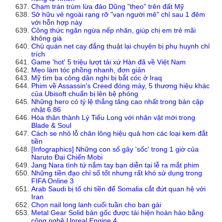
Chạm trán trùm lừa đảo Dũng "thẹo" trên đất Mỹ
Sở hữu vẻ ngoài rạng rỡ "vạn người mê" chỉ sau 1 đêm
với hỗn hợp này
Công thức ngăn ngừa nếp nhăn, giúp chị em trẻ mãi
không già
Chủ quán net cay đắng thuật lại chuyện bị phụ huynh chỉ
trích
Game 'hot' 5 triệu lượt tải xứ Hàn đã về Việt Nam
Mẹo làm tóc phồng nhanh, đơn giản
Mỹ tìm ba công dân nghi bị bắt cóc ở Iraq
Phim về Assassin's Creed đóng máy, 5 thương hiệu khác
của Ubisoft chuẩn bị lên bệ phóng
Những hero có tỷ lệ thắng tăng cao nhất trong bản cập
nhật 6.86
Hóa thân thành Lý Tiểu Long với nhân vật mới trong
Blade & Soul
Cách se nhỏ lỗ chân lông hiệu quả hơn các loại kem đắt
tiền
[Infographics] Những con số gây 'sốc' trong 1 giờ của
Naruto Đại Chiến Mobi
Jang Nara tình tứ nắm tay bạn diễn tại lễ ra mắt phim
Những tiền đạo chỉ số tốt nhưng rất khó sử dụng trong
FIFA Online 3
Arab Saudi bị tố chi tiền để Somalia cắt đứt quan hệ với
Iran
Chọn nail long lanh cuối tuần cho bạn gái
Metal Gear Solid bản gốc được tái hiện hoàn hảo bằng
công nghệ Unreal Engine 4