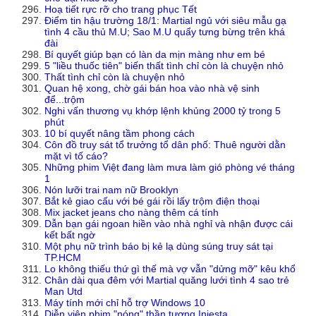
Hoạ tiết rực rỡ cho trang phục Tết
Điểm tin hậu trường 18/1: Martial ngủ với siêu mẫu gạ
tình 4 cầu thủ M.U; Sao M.U quẩy tưng bừng trên khá
đài
Bí quyết giúp bạn có làn da mịn màng như em bé
5 "liều thuốc tiên" biến thất tình chỉ còn là chuyện nhỏ
Thất tình chỉ còn là chuyện nhỏ
Quan hệ xong, chờ gái bán hoa vào nhà vệ sinh
để...trộm
Nghi vấn thương vụ khớp lệnh khủng 2000 tỷ trong 5
phút
10 bí quyết nâng tầm phong cách
Côn đồ truy sát tổ trưởng tổ dân phố: Thuê người dằn
mặt vì tố cáo?
Những phim Việt đang làm mưa làm gió phòng vé tháng
1
Nón lưỡi trai nam nữ Brooklyn
Bắt kẻ giao cấu với bé gái rồi lấy trộm điện thoại
Mix jacket jeans cho nàng thêm cá tính
Dẫn bạn gái ngoan hiền vào nhà nghỉ và nhận được cái
kết bất ngờ
Một phụ nữ trình báo bị kẻ lạ dùng súng truy sát tại
TP.HCM
Lo không thiếu thứ gì thế mà vợ vẫn "dửng mỡ" kêu khổ
Chân dài qua đêm với Martial quăng lưới tình 4 sao trẻ
Man Utd
Máy tính mới chỉ hỗ trợ Windows 10
Diễn viên phim "nóng" thần tượng Iniesta