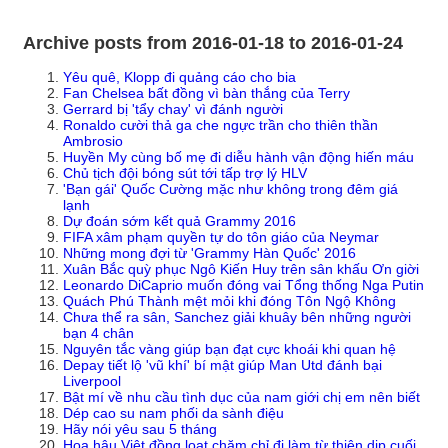
Archive posts from 2016-01-18 to 2016-01-24
Yêu quê, Klopp đi quảng cáo cho bia
Fan Chelsea bất đồng vì bàn thắng của Terry
Gerrard bị 'tẩy chay' vì đánh người
Ronaldo cười thả ga che ngực trần cho thiên thần
Ambrosio
Huyền My cùng bố mẹ đi diễu hành vận động hiến máu
Chủ tịch đội bóng sút tới tấp trợ lý HLV
'Bạn gái' Quốc Cường mặc như không trong đêm giá
lạnh
Dự đoán sớm kết quả Grammy 2016
FIFA xâm phạm quyền tự do tôn giáo của Neymar
Những mong đợi từ 'Grammy Hàn Quốc' 2016
Xuân Bắc quỳ phục Ngô Kiến Huy trên sân khấu Ơn giời
Leonardo DiCaprio muốn đóng vai Tổng thống Nga Putin
Quách Phú Thành mệt mỏi khi đóng Tôn Ngộ Không
Chưa thể ra sân, Sanchez giải khuây bên những người
bạn 4 chân
Nguyên tắc vàng giúp bạn đạt cực khoái khi quan hệ
Depay tiết lộ 'vũ khí' bí mật giúp Man Utd đánh bại
Liverpool
Bật mí về nhu cầu tình dục của nam giới chị em nên biết
Dép cao su nam phối da sành điệu
Hãy nói yêu sau 5 tháng
Hoa hậu Việt đồng loạt chăm chỉ đi làm từ thiện dịp cuối