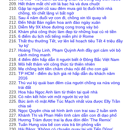
Hết thâm mắt chỉ với lá bạc hà và dưa chuột
Gặp lại người cũ sau đêm mưa gió bị đuổi khỏi nhà
chồng, tôi chết lặng vì bất ngờ
Sau 4 năm đuổi vợ con đi, chồng xin tôi quay về
Đến Nhật Bản ngắm hoa anh đào ngày xuân
Diễm My 9X khoe đường cong trong váy bó
Khám phá công thức làm đẹp từ những loại củ rẻ tiền
6 điểm du lịch nổi tiếng miễn phí ở Rome
Thất thu thưởng Tết, vợ lên kế hoạch tiêu Tết 4 triệu đầy
'tự kỷ'
Hoàng Thùy Linh, Phạm Quỳnh Anh đầy gợi cảm với bộ
cánh mỏng manh
4 điểm đến hấp dẫn ít người biết ở Đông Bắc Việt Nam
Môi hết thâm với công thức từ thiên nhiên
Mẹ chồng bớt tiền chăm cháu nội để cho con gái
TP HCM - điểm du lịch giá rẻ hấp dẫn du khách năm
2016
Thú vui kỳ quái ban đêm của người chồng xa nửa vòng
trái đất
Hoa hậu Ngọc Anh làm từ thiện tại quê nhà
Có nên kết hôn với một người bị vợ bỏ
Bức ảnh rõ mặt Alfie Túc Mạch nhất vừa được Elly Trần
chia sẻ
Ngọc Quyên chia sẻ hình ảnh con trai sau 2 tuần sinh
Khánh Thi và Phan Hiển tình cảm dẫn con đi dạo phố
Hương Tràm được trai lạ đưa đón đến 'The Remix'
Tuấn Hưng vừa bế con vừa trả lời phỏng vấn
Hải Băng: 'Không có chuyện quay lại với Tiến Dũng'