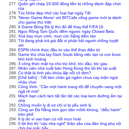
Quên ghi chép 19.000 đồng liền bị chồng đánh đập chửi
rủa
Tóc khỏe đẹp nhờ các loại hạt ngày Tết
'Never Game Alone' với BITCafe cổng game mới lạ dành
cho game thủ Việt
6 Game Bóng Đá lý thú đủ để thay thế FIFA 16
Ngọc Rồng Tam Quốc đếm ngược ngày Closed Beta
Xoá bay mụn cơm, mụn cóc bằng dấm táo
Tôi đang phải trả giá đắt vì phản bội người chồng tuyệt
vời
ESPN chính thức đầu tư vào thể thao điện tử
Game thủ chia tay Dark Souls bằng việc tạo ra con boss
khó kinh hoàng
3 công thức mặt nạ cho tóc khô, tóc dầu, tóc gàu
Nhân viên nhà xuất bản Hong Kong thú tội khi tái xuất
Có thật là tình yêu khỏa lấp nỗi cô đơn?
[Chế biến] - Tết làm chân gà ngâm chua cay mặn ngọt
nhậu chơi
Công Vinh: "Cần một hành trang tốt để chuyển sang một
ngã rẽ mới"
Mách bạn cách làm tất tần tật các loại kem dưỡng ẩm tại
nhà
Chồng muốn ly dị vợ chỉ vì bị yếu sinh lý
Công an Đà Nẵng tóm gọn dàn môtô khủng, "diễu hành"
trên phố
6 lý do vì sao bạn cứ nổi mụn hoài
5 lời thủ thỉ "vào nhà nghỉ" thần sầu của đàn ông phụ nữ
chớ dại mắc bẫy