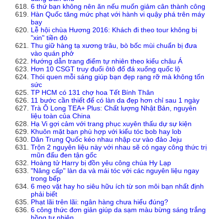
6 thứ bạn không nên ăn nếu muốn giảm cân thành công
Hàn Quốc tăng mức phạt với hành vi quậy phá trên máy
bay
Lễ hội chùa Hương 2016: Khách đi theo tour không bị
"xin" tiền đò
Thu giữ hàng tạ xương trâu, bò bốc mùi chuẩn bị đưa
vào quán phở
Hướng dẫn trang điểm tự nhiên theo kiểu châu Á
Hơn 10 CSGT truy đuổi ôtô đổ đá xuống quốc lộ
Thói quen mỗi sáng giúp bạn đẹp rạng rỡ mà không tốn
sức
TP HCM có 131 chợ hoa Tết Bính Thân
11 bước cần thiết để có làn da đẹp hơn chỉ sau 1 ngày
Trà Ô Long TEA+ Plus: Chất lượng Nhật Bản, nguyên
liệu toàn của China
Hạ Vi gợi cảm với trang phục xuyên thấu dự sự kiện
Khuôn mặt bạn phù hợp với kiểu tóc bob hay lob
Dân Trung Quốc kéo nhau nhập cư vào đảo Jeju
Trộn 2 nguyên liệu này với nhau sẽ có ngay công thức trị
mũn đấu đen tận gốc
Hoàng tử Harry bị đồn yêu công chúa Hy Lạp
"Nâng cấp" làn da và mái tóc với các nguyên liệu ngay
trong bếp
6 mẹo vặt hay ho siêu hữu ích từ son môi bạn nhất định
phải biết
Phạt lãi trên lãi: ngân hàng chưa hiểu đúng?
6 công thức đơn giản giúp da sạm màu bừng sáng trắng
hồng tự nhiên