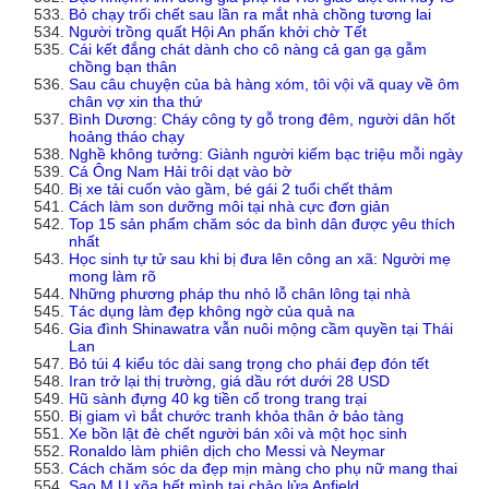
Bỏ chạy trối chết sau lần ra mắt nhà chồng tương lai
Người trồng quất Hội An phấn khởi chờ Tết
Cái kết đắng chát dành cho cô nàng cả gan gạ gẫm
chồng bạn thân
Sau câu chuyện của bà hàng xóm, tôi vội vã quay về ôm
chân vợ xin tha thứ
Bình Dương: Cháy công ty gỗ trong đêm, người dân hốt
hoảng tháo chạy
Nghề không tưởng: Giành người kiếm bạc triệu mỗi ngày
Cá Ông Nam Hải trôi dạt vào bờ
Bị xe tải cuốn vào gầm, bé gái 2 tuổi chết thảm
Cách làm son dưỡng môi tại nhà cực đơn giản
Top 15 sản phẩm chăm sóc da bình dân được yêu thích
nhất
Học sinh tự tử sau khi bị đưa lên công an xã: Người mẹ
mong làm rõ
Những phương pháp thu nhỏ lỗ chân lông tại nhà
Tác dụng làm đẹp không ngờ của quả na
Gia đình Shinawatra vẫn nuôi mộng cầm quyền tại Thái
Lan
Bỏ túi 4 kiểu tóc dài sang trọng cho phái đẹp đón tết
Iran trở lại thị trường, giá dầu rớt dưới 28 USD
Hũ sành đựng 40 kg tiền cổ trong trang trại
Bị giam vì bắt chước tranh khỏa thân ở bảo tàng
Xe bồn lật đè chết người bán xôi và một học sinh
Ronaldo làm phiên dịch cho Messi và Neymar
Cách chăm sóc da đẹp mịn màng cho phụ nữ mang thai
Sao M.U xõa hết mình tại chảo lửa Anfield