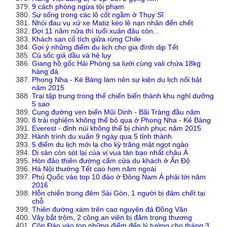
9 cách phòng ngừa tội phạm
Sự sống trong các lô cốt ngầm ở Thụy Sĩ
Nhói đau vụ xử xe Matiz kéo lê nạn nhân đến chết
Đợi 11 năm nữa thì tuổi xuân đâu còn...
Khách sạn cổ tích giữa rừng Chile
Gợi ý những điểm du lịch cho gia đình dịp Tết
Cú sốc giá dầu và hệ lụy
Giang hồ gốc Hải Phòng sa lưới cùng vali chứa 18kg
hàng đá
Phong Nha - Kẻ Bàng làm nên sự kiện du lịch nổi bật
năm 2015
Trại tập trung trong thế chiến biến thành khu nghỉ dưỡng
5 sao
Cung đường ven biển Mũi Dinh - Bãi Tràng đầu năm
8 trải nghiệm không thể bỏ qua ở Phong Nha - Kẻ Bàng
Everest - đỉnh núi không thể bị chinh phục năm 2015
Hành trình du xuân 9 ngày qua 5 tỉnh thành
5 điểm du lịch mới lạ cho kỳ trăng mật ngọt ngào
Di sản còn sót lại của vị vua tàn bạo nhất châu Á
Hòn đảo thiên đường cấm cửa du khách ở Ấn Độ
Hà Nội thưởng Tết cao hơn năm ngoái
Phú Quốc vào top 10 đảo ở Đông Nam Á phải tới năm
2016
Hỗn chiến trong đêm Sài Gòn, 1 người bị đâm chết tại
chỗ
Thiên đường xám trên cao nguyên đá Đồng Văn
Vây bắt trộm, 2 công an viên bị đâm trọng thương
Côn Đảo vào top những điểm đến lý tưởng cho tháng 3