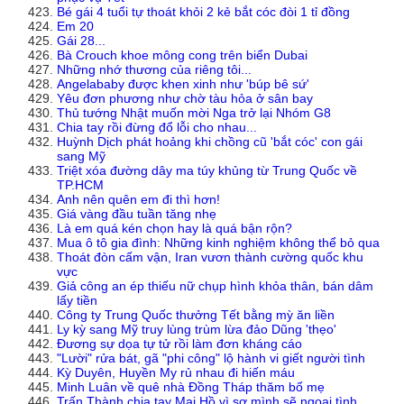
Bé gái 4 tuổi tự thoát khỏi 2 kẻ bắt cóc đòi 1 tỉ đồng
Em 20
Gái 28...
Bà Crouch khoe mông cong trên biển Dubai
Những nhớ thương của riêng tôi...
Angelababy được khen xinh như 'búp bê sứ'
Yêu đơn phương như chờ tàu hỏa ở sân bay
Thủ tướng Nhật muốn mời Nga trở lại Nhóm G8
Chia tay rồi đừng đổ lỗi cho nhau...
Huỳnh Dịch phát hoảng khi chồng cũ 'bắt cóc' con gái
sang Mỹ
Triệt xóa đường dây ma túy khủng từ Trung Quốc về
TP.HCM
Anh nên quên em đi thì hơn!
Giá vàng đầu tuần tăng nhẹ
Là em quá kén chọn hay là quá bận rộn?
Mua ô tô gia đình: Những kinh nghiệm không thể bỏ qua
Thoát đòn cấm vận, Iran vươn thành cường quốc khu
vực
Giả công an ép thiếu nữ chụp hình khỏa thân, bán dâm
lấy tiền
Công ty Trung Quốc thưởng Tết bằng mỳ ăn liền
Ly kỳ sang Mỹ truy lùng trùm lừa đảo Dũng 'thẹo'
Đương sự dọa tự tử rồi làm đơn kháng cáo
"Lười" rửa bát, gã "phi công" lộ hành vi giết người tình
Kỳ Duyên, Huyền My rủ nhau đi hiến máu
Minh Luân về quê nhà Đồng Tháp thăm bố mẹ
Trấn Thành chia tay Mai Hồ vì sợ mình sẽ ngoại tình