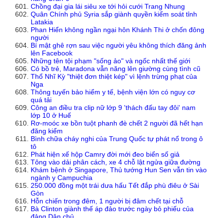
Chồng đại gia lái siêu xe tới hỏi cưới Trang Nhung
Quân Chính phủ Syria sắp giành quyền kiểm soát tỉnh
Latakia
Phan Hiển không ngần ngại hôn Khánh Thi ở chốn đông
người
Bí mật ghê rợn sau việc người yêu không thích đăng ảnh
lên Facebook
Những tên tội phạm "sống ảo" và ngốc nhất thế giới
Có bồ trẻ, Maradona vẫn năng lên giường cùng tình cũ
Thổ Nhĩ Kỳ "thiệt đơn thiệt kép" vì lệnh trừng phạt của
Nga
Thông tuyến bảo hiểm y tế, bệnh viện lớn có nguy cơ
quá tải
Công an điều tra clip nữ lớp 9 'thách đấu tay đôi' nam
lớp 10 ở Huế
Rơ-moóc xe bồn tuột phanh đè chết 2 người đã hết hạn
đăng kiểm
Bình chữa cháy nghi của Trung Quốc tự phát nổ trong ô
tô
Phát hiện xế hộp Camry đời mới đeo biển số giả
Tông vào dải phân cách, xe 4 chỗ lật ngửa giữa đường
Khám bệnh ở Singapore, Thủ tướng Hun Sen vẫn tin vào
ngành y Campuchia
250.000 đồng một trái dưa hấu Tết đắp phù điêu ở Sài
Gòn
Hỗn chiến trong đêm, 1 người bị đâm chết tại chỗ
Bà Clinton giành thế áp đảo trước ngày bỏ phiếu của
đảng Dân chủ