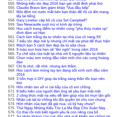
Những kiểu tóc đẹp 2016 bạn gái nhất định phải thử
Claudio Bravo làm giám khảo "Vua đầu bếp"
Một đêm rơi nước mắt bên bạn thân để rồi cả đời mang
lấy tai tiếng
Gary Lineker cặp bồ cũ của Sol Campbell?
Sao Newcastle suýt mù vì kính áp tròng
Học cách trang điểm tự nhiên cùng "phù thủy make up"
đình đám xứ Hàn
Cách làm trắng da tự nhiên tại nhà của cô nàng 9X
7 kiểu tóc đẹp mê ly nhưng chỉ mất vài phút để thực hiện
Mách bạn 5 cách làm đẹp da từ sữa chua
9 màu son hứa hẹn sẽ "lên ngôi" trong năm 2016
Tự chế sữa rửa mặt tại nhà với 6 nguyên liệu tự nhiên
Chọn màu sơn móng đầu năm mới cho các cung hoàng
đạo
Chỉ là nhớ, rất nhớ, nhưng âm thầm...
Học cách làm móng tay len đang sốt xình xịch đầu năm
2016
3 hỗn hợp ủ DIY giúp da trắng sáng thần tốc bạn nên
thử
Hôn nhân tan vỡ vì cái bẫy của cô em chồng
8 biểu hiện của người đàn ông sẽ yêu bạn mãi mãi
2 công thức mặt nạ siêu dễ làm giúp xóa bỏ mụn tận gốc
Nhận cái tát từ chồng khi đòi quyền lợi cho con chung
Hôn nhân của bạn đã già nua, cũ kỹ hay chưa?
Thử Ngay Những Kiểu Tóc Lạ Mà Đẹp Cho Xuân Này
Có thai rồi mới biết người yêu là con riêng của bố
Sự phản kháng của con dâu nhà quê khiến mẹ chồng tái