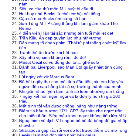
năm
Siêu xe của thủ môn MU suýt bị cẩu đi
Hot boy nhà Becks từ chối cơ hội nổi tiếng
Cậu cả nhà Becks ôm cứng cô bạn
Sơn Tùng M-TP căng thẳng khi làm giám khảo The
Remix
4 diễn viên Hàn tài sắc nhưng tên tuổi mãi lẹt đẹt
Trần Kiều Ân đẹp quyền lực như nữ vương
Dân mạng tố đoàn phim "Thái tử phi thăng chức ký" lừa
tiền
Tranh thủ ăn trước khi hết hạn
Xây nhà vệ sinh khủng rồi... để đó!
Mesut Oezil cổ vũ đồng đội từ.... ghế sofa
Đánh bại Liverpool, sao Man Utd quẩy nhiệt tình cùng
fan
Lùi ngày xét xử Marcus Bent
Đã hết ngây thơ cho mối tình đầu tiên, xin em hãy yêu
người đến sau bằng tất cả sự trưởng thành của mình
Khi giận nhau, yên tâm, anh sẽ luôn nhường em thắng
7 ngày kết hôn ngắn ngủi và lá đơn ly hôn trị giá 100
triệu
Mất trinh tôi vẫn được chồng 'nâng như nâng trứng'
Điểm tin hậu trường 17/1: CR7 lấy thân che ngực trần
cho thiên thần; Siêu mẫu khoe ngực khủng tiếp lửa M.U
Ngoại binh vô địch V-League bỏ bê đá bóng để gia nhập
showbiz
Sharapova gặp rắc rối với đồ lót trước thềm Úc mở rộng
Lewis Hamilton đón sinh nhật bên gái lạ