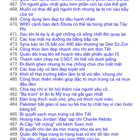
1% người giàu nhất giàu hơn phần còn lại của thế giới
Muốn có thai để giữ người tình nhưng lại bị rơi vào bẫy
của vợ
Công dụng làm đẹp từ dầu hạnh nhân
WHO cảnh báo dịch Ebola có thể tái bùng phát tại Tây
Phi
Sau khi bị ép ly dị giờ chồng cũ sống chết đòi quay lại
Các loại mặt nạ dưỡng da bằng bắp cải
Syria bác tin IS bắt cóc 400 dân thường tại Deir Ez-Zor
Công thức làm đẹp nhanh cho chị em đón Tết
Quân đội Iraq lên kế hoạch tiêu diệt phiến quân IS
Thanh niên chạy né CSGT, thi thể nổi dưới giếng
Đi đánh ghen nhưng bị mẹ chồng chửi cho mất mặt
Các loại cây cỏ làm đẹp tuyệt vời
Khởi tố Hạt trưởng kiểm lâm bị tố vòi tiền 'chung chi'
Công thức thiên nhiên giúp đặc trị mụn trứng cá và mụn
đầu đen
Chia tay chỉ vì lời hỏi thăm của người yêu cũ...
"Bà trùm" bí ẩn bị Mỹ truy nã gắt gao nhất
Đàn ông thích nuôi chó, phụ nữ thích nuôi mèo
Pakistan bắt giáo sĩ sau vụ bé trai tự chặt tay vì cáo buộc
báng bổ
Bí quyết sạch mụn trứng cá đón Tết
Hoàng hậu Jordan 'đập' tạp chí Charlie Hebdo
Ai Cập "vỡ mộng" với kênh Suez mới
Bí quyết cho làn da mịn màng như da em bé
Quân đội Nga trang bị hàng loạt vũ khí tối tân mới
1% dân số thế giới giàu hơn 99% còn lại