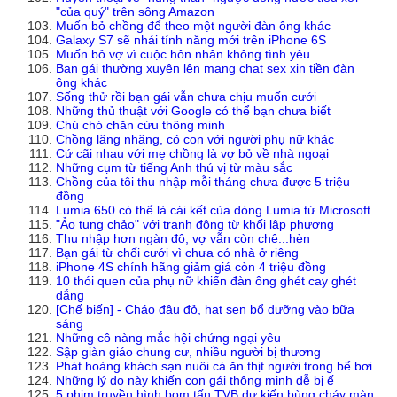
"của quý" trên sông Amazon
Muốn bỏ chồng để theo một người đàn ông khác
Galaxy S7 sẽ nhái tính năng mới trên iPhone 6S
Muốn bỏ vợ vì cuộc hôn nhân không tình yêu
Bạn gái thường xuyên lên mạng chat sex xin tiền đàn
ông khác
Sống thử rồi bạn gái vẫn chưa chịu muốn cưới
Những thủ thuật với Google có thể bạn chưa biết
Chú chó chăn cừu thông minh
Chồng lăng nhăng, có con với người phụ nữ khác
Cứ cãi nhau với mẹ chồng là vợ bỏ về nhà ngoại
Những cụm từ tiếng Anh thú vị từ màu sắc
Chồng của tôi thu nhập mỗi tháng chưa được 5 triệu
đồng
Lumia 650 có thể là cái kết của dòng Lumia từ Microsoft
"Ảo tung chảo" với tranh động từ khối lập phương
Thu nhập hơn ngàn đô, vợ vẫn còn chê...hèn
Bạn gái từ chối cưới vì chưa có nhà ở riêng
iPhone 4S chính hãng giảm giá còn 4 triệu đồng
10 thói quen của phụ nữ khiến đàn ông ghét cay ghét
đắng
[Chế biến] - Cháo đậu đỏ, hạt sen bổ dưỡng vào bữa
sáng
Những cô nàng mắc hội chứng ngại yêu
Sập giàn giáo chung cư, nhiều người bị thương
Phát hoảng khách sạn nuôi cá ăn thịt người trong bể bơi
Những lý do này khiến con gái thông minh dễ bị ế
5 phim truyền hình bom tấn TVB dự kiến bùng cháy màn