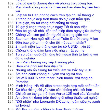
Lừa cô gái lỡ đường đưa về phòng trọ cưỡng bức
Mạo danh công an ép 2 thiếu nữ bán dâm lấy tiền tiêu
xài
Loạt tài tử Hàn phong cách trên tạp chí số tháng 2
7 trang phục đẹp trên thảm đỏ sự kiện tuần qua
Tức giận, vợ tạt xăng đốt chồng tử vong
10 gợi ý chọn trang phục ngày Tết từ sao Việt
Đèo bé gái về nhà, tiện thể hiếp dâm ngay giữa đường
Chồng vẫn còn gọi tên người cũ trong giấc mơ
Sao nam Hoa ngữ nổi bật tại Tuần lễ thời trang Milan
Đến bao giờ anh mới cho tôi một danh phận?
2 thanh niên lao thẳng vào trụ sở UBND... xin tiền
Chồng không dám làm việc nhà vì rất sợ mẹ
Tự sự của người đàn ông trót ngoại tình tư tưởng với
đồng nghiệp
Sao Việt chuộng váy xếp li xuống phố
Đầm xòe phối ren hoa điệu đà
Những ôtô ấn tượng tại triển lãm xe Bắc Mỹ 2016
Ám ảnh cảnh chồng âu yếm với người tình
BMW R100RS cafe racer "siêu mạnh" với tăng áp
Porsche
Minh Hằng, Hà Hồ diện street style hợp mốt nhất tuần
Có bầu rồi người yêu vẫn còn không chịu kết hôn
Chi tiết xe tay ga thể thao Aerox 125 mới của Yamaha
Ăn trộm khi đang trên đường đi uống thuốc cai nghiện
"Đột nhập" nhà Leonardo DiCaprio ngắm siêu xe xanh
và hybrid
Mỗi lần con ốm, chồng lại hay đánh chửi vợ