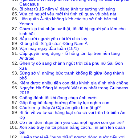
Caucasus
Bị phạt tù 15 năm vì đăng ảnh tự sướng với súng
Vừa có người yêu mới thì tình cũ quay về phá nát
Liên quân Ả-rập không kích các trụ sở tình báo tại
Yemen
Chưa kịp thú nhận sự thật, tôi đã bị người yêu làm cho
kinh hãi
Sắp cưới người yêu nói lời chia tay
Khủng bố IS "gõ cửa" Đông Nam Á
Vận may ngày đầu tuần (18/1)
Cấp quyền ứng dụng - lỗ hổng tồn tại trên nền tảng
Android
Ghen tỵ độ sang chảnh ngút trời của phụ nữ Sài Gòn
xưa
Sững sờ vì những bức tranh khổng lồ giữa lòng thành
phố
Kiếm được nhiều tiền con dâu khinh gia đình nhà chồng
Nguyễn Hà Đông là người Việt duy nhất trong Guinness
2016
Chồng đánh tôi khi đang chụp ảnh cưới
Gặp ông bố đang hướng đến kỷ lục nghìn con
Các kim tự tháp Ai Cập ẩn giấu bí mật gì?
Bí ẩn về vụ tự sát hàng loạt của cá voi trên bờ biển Ấn
Độ
Có nên đón nhận tình yêu của một người con gái trẻ?
Xôn xao truy nã tội phạm bằng cách... in ảnh lên quân
bài
Huyền thoại về "hung thần" ngược dòng nước tiểu xơi