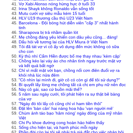
Vợ Xabi Alonso nóng hừng hực ở tuổi 33
Irina Shayk không Ronaldo vẫn sống tốt
Mutu cưới vợ siêu mẫu kém 15 tuổi
HLV U19 thương cầu thủ U23 Việt Nam
Barcelona - Đội bóng hút diễn viên "cấp 3" nhất hành
tinh
Sharapova bị trả nhầm quần lót
Mẹ chồng đáng yêu khiến con dâu yêu cũng... đáng!
Dấu hỏi về tương lai của HLV Miura ở Việt Nam
Tôi đã tát vợ vì cô ấy vô dụng đến mức không có sữa
cho con
Kỳ thủ nhí Cẩm Hiền được bố mẹ thay nhau 'kèm cặp'
Chồng kéo lại váy áo cho nhân tình ngay trước mặt vợ
và kết quả bất ngờ
Chỉ vì mất mặt với bạn, chồng nổi cơn điên đuổi vợ ra
khỏi nhà lúc nửa đêm
"Cô nhìn lại mình đi, giờ cô có còn gì để tôi sử dụng?"
Bí quyết lấy lòng mẹ chồng tất cả chị em phụ nữ nên đọc
Này cô gái, sao cứ buồn mãi thế?
5 năm sau ngày cưới, tôi phát hiện ra sự thật bẽ bàng
của vợ
"Ngày đó tôi lấy cô cũng chỉ vì ham tiền thôi"
Đặt lên 'bàn cân' hai nàng hoa hậu 'vạn người mê'
Chùm ảnh táo bạo 'hâm nóng' ngày đông của mỹ nhân
Việt
Chi Pu khoe đường cong hoàn hảo hiếm thấy
Sống cho hiện tại, và hạnh phúc mỗi ngày
Phần đời còn lại tôi sẽ phải trả giá đắt cho việc phản bội