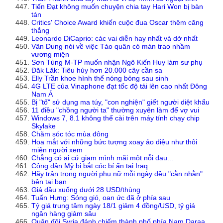
Tiến Đạt không muốn chuyện chia tay Hari Won bị bàn
tán
Critics' Choice Award khiến cuộc đua Oscar thêm căng
thẳng
Leonardo DiCaprio: các vai diễn hay nhất và dở nhất
Vân Dung nói về việc Táo quân có màn trao nhầm
vương miện
Sơn Tùng M-TP muốn nhận Ngô Kiến Huy làm sư phụ
Đăk Lăk: Tiêu hủy hơn 20.000 cây cần sa
Elly Trần khoe hình thể nóng bỏng sau sinh
4G LTE của Vinaphone đạt tốc độ tải lên cao nhất Đông
Nam Á
Bị "tố" sử dụng ma túy, "con nghiện" giết người diệt khẩu
11 điều "chồng người ta" thường xuyên làm để vợ vui
Windows 7, 8.1 không thể cài trên máy tính chạy chip
Skylake
Chăm sóc tóc mùa đông
Hoa mắt với những bức tượng xoay ảo diệu như thôi
miên người xem
Chẳng có ai cứ giam mình mãi một nỗi đau...
Công dân Mỹ bị bắt cóc bí ẩn tại Iraq
Hãy trân trọng người phụ nữ mỗi ngày đều "cằn nhằn"
bên tai bạn
Giá dầu xuống dưới 28 USD/thùng
Tuấn Hưng: Sóng gió, oan ức đã ở phía sau
Tỷ giá trung tâm ngày 18/1 giảm 4 đồng/USD, tỷ giá
ngân hàng giảm sâu
Quân đội Syria đánh chiếm thành phố phía Nam Daraa