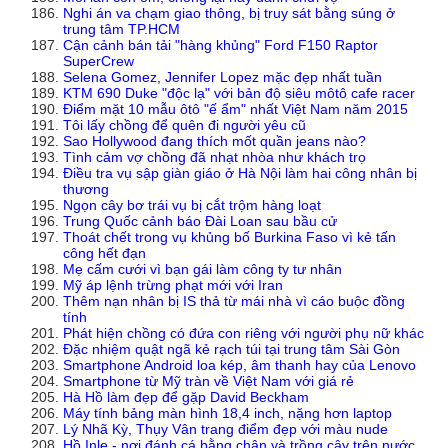
Nghi án va chạm giao thông, bị truy sát bằng súng ở
trung tâm TP.HCM
Cận cảnh bán tải "hàng khủng" Ford F150 Raptor
SuperCrew
Selena Gomez, Jennifer Lopez mặc đẹp nhất tuần
KTM 690 Duke "độc lạ" với bản độ siêu môtô cafe racer
Điểm mặt 10 mẫu ôtô "ế ẩm" nhất Việt Nam năm 2015
Tôi lấy chồng để quên đi người yêu cũ
Sao Hollywood đang thích mốt quần jeans nào?
Tình cảm vợ chồng đã nhạt nhòa như khách trọ
Điều tra vụ sập giàn giáo ở Hà Nội làm hai công nhân bị
thương
Ngọn cây bơ trái vụ bị cắt trộm hàng loạt
Trung Quốc cảnh báo Đài Loan sau bầu cử
Thoát chết trong vụ khủng bố Burkina Faso vì kẻ tấn
công hết đạn
Mẹ cấm cưới vì bạn gái làm công ty tư nhân
Mỹ áp lệnh trừng phạt mới với Iran
Thêm nạn nhân bị IS thả từ mái nhà vì cáo buộc đồng
tính
Phát hiện chồng có đứa con riêng với người phụ nữ khác
Đặc nhiệm quật ngã kẻ rạch túi tại trung tâm Sài Gòn
Smartphone Android loa kép, âm thanh hay của Lenovo
Smartphone từ Mỹ tràn về Việt Nam với giá rẻ
Hà Hồ làm đẹp để gặp David Beckham
Máy tính bảng màn hình 18,4 inch, nặng hơn laptop
Lý Nhã Kỳ, Thụy Vân trang điểm đẹp với màu nude
Hồ Inle - nơi đánh cá bằng chân và trồng cây trên nước