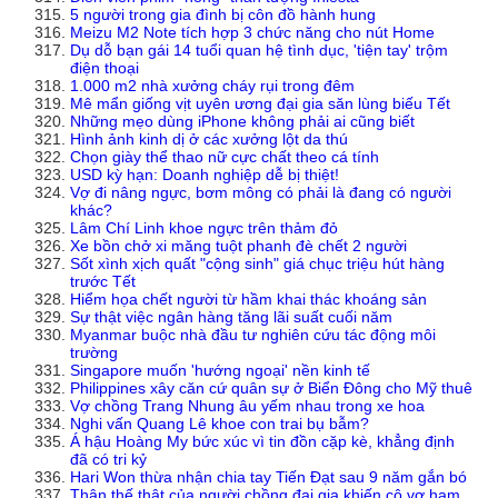
5 người trong gia đình bị côn đồ hành hung
Meizu M2 Note tích hợp 3 chức năng cho nút Home
Dụ dỗ bạn gái 14 tuổi quan hệ tình dục, 'tiện tay' trộm
điện thoại
1.000 m2 nhà xưởng cháy rụi trong đêm
Mê mẩn giống vịt uyên ương đại gia săn lùng biếu Tết
Những mẹo dùng iPhone không phải ai cũng biết
Hình ảnh kinh dị ở các xưởng lột da thú
Chọn giày thể thao nữ cực chất theo cá tính
USD kỳ hạn: Doanh nghiệp dễ bị thiệt!
Vợ đi nâng ngực, bơm mông có phải là đang có người
khác?
Lâm Chí Linh khoe ngực trên thảm đỏ
Xe bồn chở xi măng tuột phanh đè chết 2 người
Sốt xình xịch quất "cộng sinh" giá chục triệu hút hàng
trước Tết
Hiểm họa chết người từ hầm khai thác khoáng sản
Sự thật việc ngân hàng tăng lãi suất cuối năm
Myanmar buộc nhà đầu tư nghiên cứu tác động môi
trường
Singapore muốn 'hướng ngoại' nền kinh tế
Philippines xây căn cứ quân sự ở Biển Đông cho Mỹ thuê
Vợ chồng Trang Nhung âu yếm nhau trong xe hoa
Nghi vấn Quang Lê khoe con trai bụ bẫm?
Á hậu Hoàng My bức xúc vì tin đồn cặp kè, khẳng định
đã có tri kỷ
Hari Won thừa nhận chia tay Tiến Đạt sau 9 năm gắn bó
Thân thế thật của người chồng đại gia khiến cô vợ ham