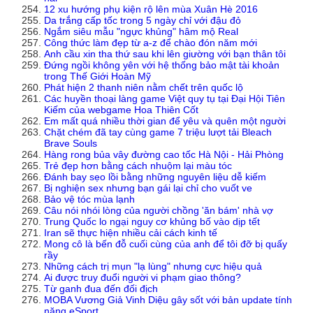
12 xu hướng phụ kiện rộ lên mùa Xuân Hè 2016
Da trắng cấp tốc trong 5 ngày chỉ với đậu đỏ
Ngắm siêu mẫu "ngực khủng" hâm mộ Real
Công thức làm đẹp từ a-z để chào đón năm mới
Anh cầu xin tha thứ sau khi lên giường với bạn thân tôi
Đứng ngồi không yên với hệ thống bảo mật tài khoản
trong Thế Giới Hoàn Mỹ
Phát hiện 2 thanh niên nằm chết trên quốc lộ
Các huyền thoại làng game Việt quy tụ tại Đại Hội Tiên
Kiếm của webgame Hoa Thiên Cốt
Em mất quá nhiều thời gian để yêu và quên một người
Chặt chém đã tay cùng game 7 triệu lượt tải Bleach
Brave Souls
Hàng rong bủa vây đường cao tốc Hà Nội - Hải Phòng
Trẻ đẹp hơn bằng cách nhuộm lại màu tóc
Đánh bay sẹo lồi bằng những nguyên liệu dễ kiếm
Bị nghiện sex nhưng bạn gái lại chỉ cho vuốt ve
Bảo vệ tóc mùa lạnh
Câu nói nhói lòng của người chồng 'ăn bám' nhà vợ
Trung Quốc lo ngại nguy cơ khủng bố vào dịp tết
Iran sẽ thực hiện nhiều cải cách kinh tế
Mong cô là bến đỗ cuối cùng của anh để tôi đỡ bị quấy
rầy
Những cách trị mụn "lạ lùng" nhưng cực hiệu quả
Ai được truy đuổi người vi phạm giao thông?
Từ ganh đua đến đối địch
MOBA Vương Giả Vinh Diệu gây sốt với bản update tính
năng eSport