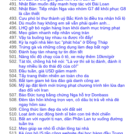
Nhật Bản muốn đẩy mạnh hợp tác với Đài Loan
Nhật Bản: Tiếp nhận Nga vào nhóm G7 để khôi phục G8
là cần thiết
Cựu phó bí thư thành uỷ Bắc Kinh bị điều tra nhận hối lộ
Dù muốn hay không em sẽ vẫn phải quên anh...
LHQ gỡ bỏ ngân hàng Iran khỏi danh mục trừng phạt
Mẹo giảm nhanh nếp nhăn vùng trán
Vậy ta buông tay nhau ra được rồi đấy!
Kỳ lạ ngôi nhà liên tục "phát hỏa" ở Đồng Tháp
Trứng gà và những công dụng làm đẹp bất ngờ
Đánh bay tàn nhang tự tin đón tết
Nâng tốc độ chạy của ô tô, xe máy thêm 10km/giờ
Tát tôi, chồng hả hê nói: "Là vợ thì sẽ bị đánh, đánh ít
hay nhiều là do thái độ của cô!"
Đầu tuần, giá USD giảm mạnh
Tẩy trang thiên nhiên an toàn cho da
Bắt tạm giam kẻ lừa đảo giả danh công an
Mỹ áp đặt lệnh mới trừng phạt chương trình tên lửa đạn
đạo đối với Iran
Báo Đức tung bằng chứng Nga hỗ trợ Donbass
Đêm tân hôn không trọn vẹn, cô dâu bị trả về nhà đẻ
ngay hôm sau
Công thức làm đẹp da với đất sét
Loạt ảnh xúc động binh sĩ bên con trẻ thời chiến
Bất an với người tị nạn, dân Phần Lan tự xuống đường
tuần tra
Mẹo giúp se nhỏ lỗ chân lông tại nhà
Kẻ ủng hộ IS tấn công website đại học hàng đầu Trung