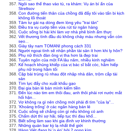
Ngôi sao thể thao vào tù, ra khám: Vụ án bí ẩn của
Streltsov
Con đường tiến thân của chồng đã đẩy tôi vào tấn bi kịch
không lối thoát
Tâm tư gái nạ dòng đem lòng yêu "trai tân"
Điều tra vụ cướp tiền vừa rút từ ngân hàng
Cuộc sống bi hài khi làm vợ nhà phê bình ẩm thực
Vết thương tình đầu dù không chảy máu nhưng vẫn còn
sẹo...
Giày tây nam TOMANI phong cách 331
Người ngoại tình sẽ nhận phần tài sản ít hơn khi ly hôn?
Phụ nữ thích đàn ông vị tha hơn là đẹp trai
Tuyên ngôn của một FA lâu năm, nhiều kinh nghiệm
Kế hoạch khủng khiếp của vị bác sĩ bắt cóc, hãm hiếp
phụ nữ trong hầm tối
Cặp bài trùng rủ nhau đột nhập nhà dân, trộm cắp tài
sản
Tìm lực đẩy cho xuất khẩu gạo
Đại gia bán lẻ bán mình kiếm tiền
Đến lúc nào tim em thôi đau, anh thôi phải rơi nước mắt
hối hận...
Vợ không ra gì nên chồng mới phải đi tìm "của lạ"...
'Khoảng trống' ở các ngân hàng bán lẻ
Cuộc sống sẽ chẳng còn gì nếu không có anh
Chấm dứt thì sợ hãi, tiếp tục thì đau khổ...
Biết sống làm sao khi gia đình vợ khinh thường
Những quán bar kỳ lạ nhất thế giới
Hàng Việt đang bị 'o ép' bởi 2 gọng kìm