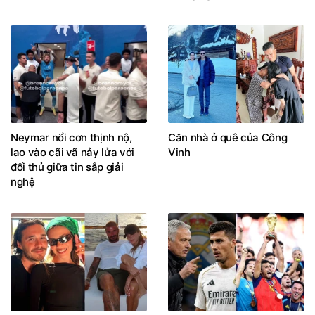
Neymar nổi cơn thịnh nộ,
Căn nhà ở quê của Công
lao vào cãi vã nảy lửa với
Vinh
đối thủ giữa tin sắp giải
nghệ
Cắt đứt với bố mẹ đẻ,
Rodri và cú twist mùa hè: