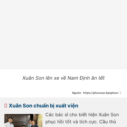
Xuân Son lên xe về Nam Định ăn tết
https://phunuso.baophunuth
udo.vn/xuan-son-rang-ro-xuat-
vien-ve-nam-dinh-an-tet-
193250124153318592.htm
Xuân Son chuẩn bị xuất viện
Các bác sĩ cho biết hiện Xuân Son
phục hồi tốt và tích cực. Cầu thủ