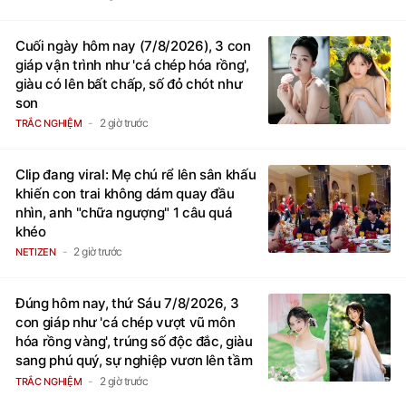
2 giờ trước
TRẮC NGHIỆM
Cuối ngày hôm nay (7/8/2026), 3 con
giáp vận trình như 'cá chép hóa rồng',
giàu có lên bất chấp, số đỏ chót như
son
2 giờ trước
TRẮC NGHIỆM
Clip đang viral: Mẹ chú rể lên sân khấu
khiến con trai không dám quay đầu
nhìn, anh "chữa ngượng" 1 câu quá
khéo
2 giờ trước
NETIZEN
Đúng hôm nay, thứ Sáu 7/8/2026, 3
con giáp như 'cá chép vượt vũ môn
hóa rồng vàng', trúng số độc đắc, giàu
sang phú quý, sự nghiệp vươn lên tầm
cao mới
2 giờ trước
TRẮC NGHIỆM