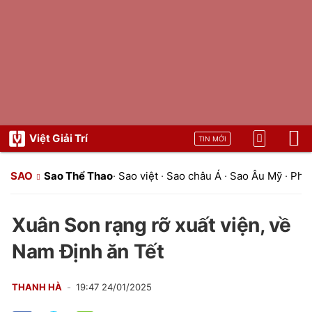
Việt Giải Trí
TIN MỚI
SAO
Sao Thể Thao
·
Sao việt
·
Sao châu Á
·
Sao Âu Mỹ
·
Pho
Xuân Son rạng rỡ xuất viện, về
Nam Định ăn Tết
THANH HÀ
19:47 24/01/2025