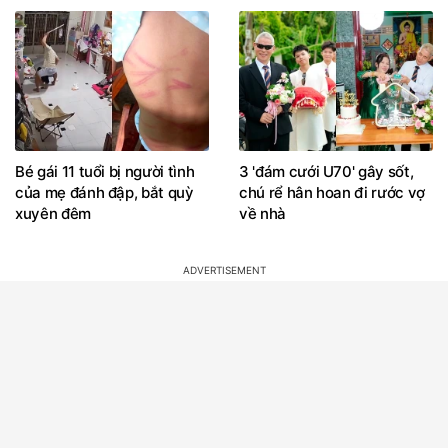
Bé gái 11 tuổi bị người tình
3 'đám cưới U70' gây sốt,
của mẹ đánh đập, bắt quỳ
chú rể hân hoan đi rước vợ
xuyên đêm
về nhà