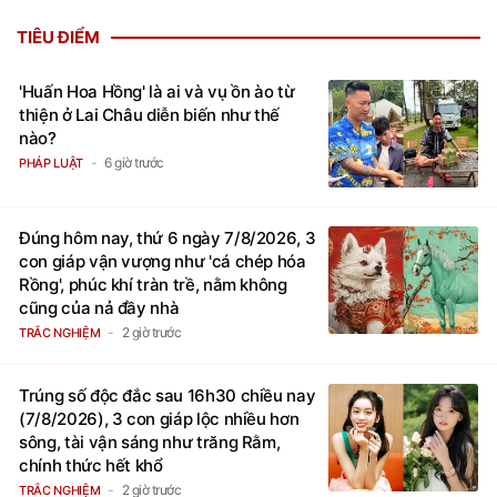
TIÊU ĐIỂM
'Huấn Hoa Hồng' là ai và vụ ồn ào từ
thiện ở Lai Châu diễn biến như thế
nào?
6 giờ trước
PHÁP LUẬT
Đúng hôm nay, thứ 6 ngày 7/8/2026, 3
con giáp vận vượng như 'cá chép hóa
Rồng', phúc khí tràn trề, nằm không
cũng của nả đầy nhà
2 giờ trước
TRẮC NGHIỆM
Trúng số độc đắc sau 16h30 chiều nay
(7/8/2026), 3 con giáp lộc nhiều hơn
sông, tài vận sáng như trăng Rằm,
chính thức hết khổ