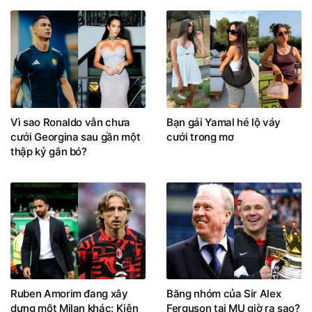
Vì sao Ronaldo vẫn chưa
Bạn gái Yamal hé lộ váy
cưới Georgina sau gần một
cưới trong mơ
thập kỷ gắn bó?
Ruben Amorim đang xây
Băng nhóm của Sir Alex
dựng một Milan khác: Kiên
Ferguson tại MU giờ ra sao?
nhẫn, kỷ luật và giàu bản