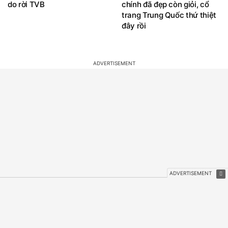
kể sai lầm quá khứ, hé lộ lý
muốn xem cả bộ phim: Cặp
do rời TVB
chính đã đẹp còn giỏi, cổ
trang Trung Quốc thứ thiệt
đây rồi