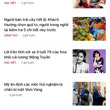
3 giờ trước
SAO VIỆT
Người bán trái cây tiết lộ: Khách
thường chọn quả to, người trong nghề
lại kiểm tra 5 chi tiết này trước
2 giờ trước
SÁNG TẠO
Lời trần tình xót xa ở tuổi 79 của 'hoa
khôi cải lương' Mộng Tuyền
3 giờ trước
SAO VIỆT
Mỹ ấn định các mốc thử nghiệm lá
chắn bí mật Vòm Vàng
4 giờ trước