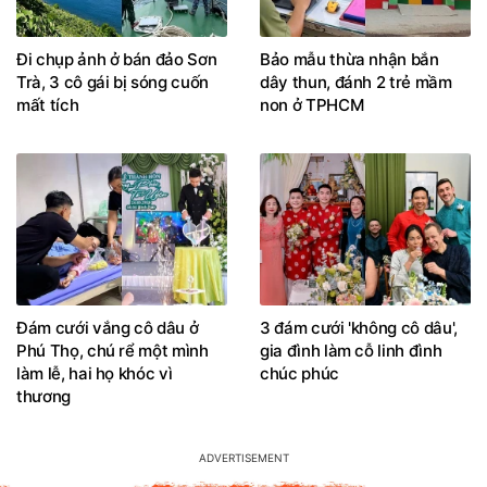
Đi chụp ảnh ở bán đảo Sơn
Bảo mẫu thừa nhận bắn
Trà, 3 cô gái bị sóng cuốn
dây thun, đánh 2 trẻ mầm
mất tích
non ở TPHCM
Đám cưới vắng cô dâu ở
3 đám cưới 'không cô dâu',
Phú Thọ, chú rể một mình
gia đình làm cỗ linh đình
làm lễ, hai họ khóc vì
chúc phúc
thương