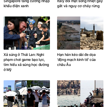
Singapore tăng cường nhập
Italy đối mặt sóng nhiệt gay
khẩu điện xanh
gắt và nguy cơ cháy rừng
Xả súng ở Thái Lan: Nghi
Hạn hán kéo dài đe dọa
phạm chơi game bạo lực,
'động mạch kinh tế' của
tìm hiểu xả súng học đường
châu Âu
ở Mỹ