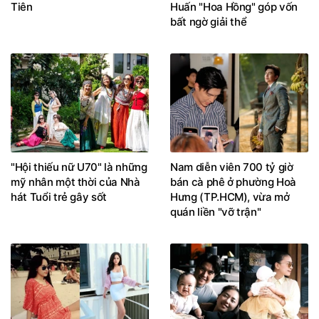
Tiên
Huấn "Hoa Hồng" góp vốn
bất ngờ giải thể
"Hội thiếu nữ U70" là những
Nam diễn viên 700 tỷ giờ
mỹ nhân một thời của Nhà
bán cà phê ở phường Hoà
hát Tuổi trẻ gây sốt
Hưng (TP.HCM), vừa mở
quán liền "vỡ trận"