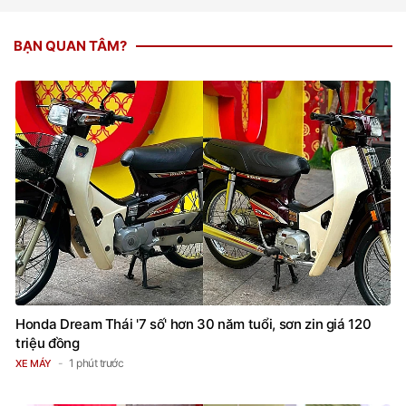
BẠN QUAN TÂM?
Honda Dream Thái '7 số' hơn 30 năm tuổi, sơn zin giá 120
triệu đồng
1 phút trước
XE MÁY