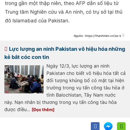
trong gần một thập niên, theo AFP dẫn số liệu từ
Trung tâm Nghiên cứu và An ninh, có trụ sở tại thủ
đô Islamabad của Pakistan.
https://thanhnien.vn/xe-lua-
bi-cuop-o-pakistan-hang-tram-
hanh-khach-bi-bat-lam-con-tin-
185250311190727331.htm
Lực lượng an ninh Pakistan vô hiệu hóa những
kẻ bắt cóc con tin
Ngày 12/3, lực lượng an ninh
Pakistan cho biết vô hiệu hóa tất cả
đối tượng khủng bố có mặt tại hiện
trường trong vụ tấn công tàu hỏa ở
tỉnh Balochistan, Tây Nam nước
này. Nạn nhân bị thương trong vụ tấn công tàu hỏa
được điều...