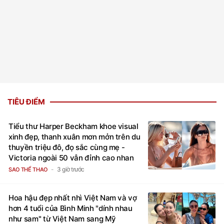
TIÊU ĐIỂM
Tiểu thư Harper Beckham khoe visual
xinh đẹp, thanh xuân mơn mởn trên du
thuyền triệu đô, đọ sắc cùng mẹ -
Victoria ngoài 50 vẫn đỉnh cao nhan
sắc
3 giờ trước
SAO THỂ THAO
Hoa hậu đẹp nhất nhì Việt Nam và vợ
hơn 4 tuổi của Bình Minh "dính nhau
như sam" từ Việt Nam sang Mỹ