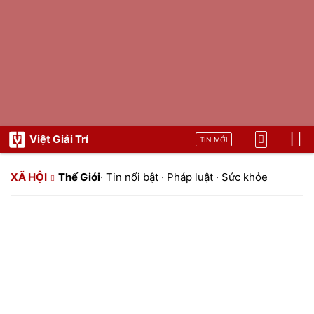
Việt Giải Trí
TIN MỚI
XÃ HỘI
Thế Giới
·
Tin nổi bật
·
Pháp luật
·
Sức khỏe