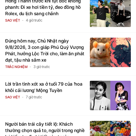
Hồng Thanh trước khi tụt dốc không
phanh: Đi xe hơi tiền tỷ, đeo đồng hồ
Rolex, du lịch sang chảnh
4 giờ trước
SAO VIỆT
Đúng hôm nay, Chủ Nhật ngày
9/8/2026, 3 con giáp Phú Quý Vượng
Phát, hưởng Lộc Trời cho, làm ăn phát
đạt, tậu nhà sắm xe
3 giờ trước
TRẮC NGHIỆM
Lời trần tình xót xa ở tuổi 79 của 'hoa
khôi cải lương' Mộng Tuyền
7 giờ trước
SAO VIỆT
Người bán trái cây tiết lộ: Khách
thường chọn quả to, người trong nghề