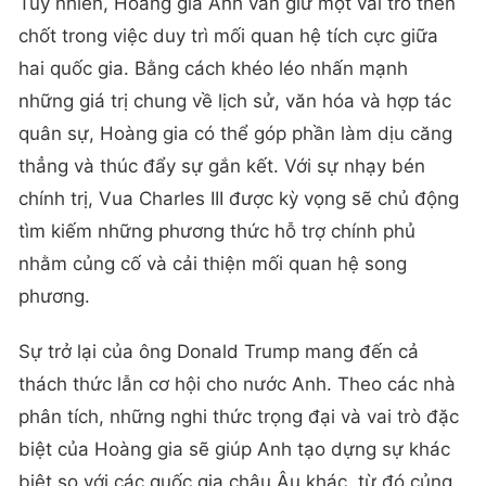
Tuy nhiên, Hoàng gia Anh vẫn giữ một vai trò then
chốt trong việc duy trì mối quan hệ tích cực giữa
hai quốc gia. Bằng cách khéo léo nhấn mạnh
những giá trị chung về lịch sử, văn hóa và hợp tác
quân sự, Hoàng gia có thể góp phần làm dịu căng
thẳng và thúc đẩy sự gắn kết. Với sự nhạy bén
chính trị, Vua Charles III được kỳ vọng sẽ chủ động
tìm kiếm những phương thức hỗ trợ chính phủ
nhằm củng cố và cải thiện mối quan hệ song
phương.
Sự trở lại của ông Donald Trump mang đến cả
thách thức lẫn cơ hội cho nước Anh. Theo các nhà
phân tích, những nghi thức trọng đại và vai trò đặc
biệt của Hoàng gia sẽ giúp Anh tạo dựng sự khác
biệt so với các quốc gia châu Âu khác, từ đó củng