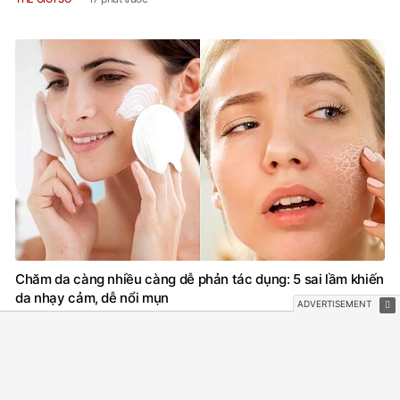
Chăm da càng nhiều càng dễ phản tác dụng: 5 sai lầm khiến
da nhạy cảm, dễ nổi mụn
24 phút trước
LÀM ĐẸP