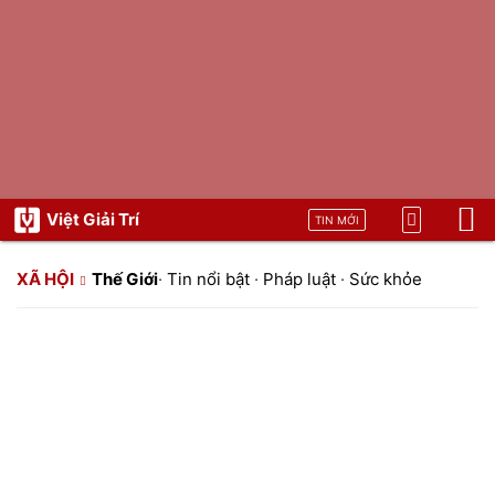
Việt Giải Trí
TIN MỚI
XÃ HỘI
Thế Giới
·
Tin nổi bật
·
Pháp luật
·
Sức khỏe