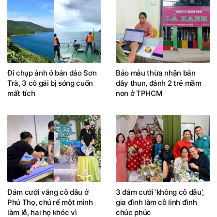
Đi chụp ảnh ở bán đảo Sơn
Bảo mẫu thừa nhận bắn
Trà, 3 cô gái bị sóng cuốn
dây thun, đánh 2 trẻ mầm
mất tích
non ở TPHCM
Đám cưới vắng cô dâu ở
3 đám cưới 'không cô dâu',
Phú Thọ, chú rể một mình
gia đình làm cỗ linh đình
làm lễ, hai họ khóc vì
chúc phúc