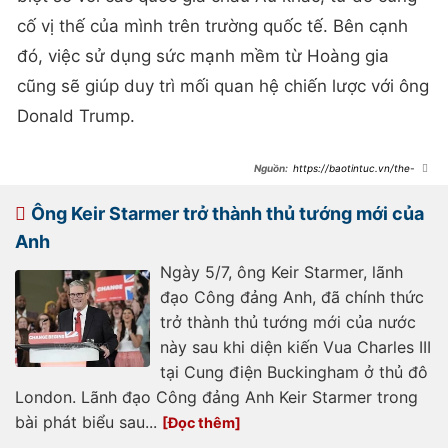
cố vị thế của mình trên trường quốc tế. Bên cạnh
đó, việc sử dụng sức mạnh mềm từ Hoàng gia
cũng sẽ giúp duy trì mối quan hệ chiến lược với ông
Donald Trump.
https://baotintuc.vn/the-
gioi/vua-charles-iii-va-chien-luoc-
ngoai-giao-voi-tong-thong-dac-
cudonald-trump-
Ông Keir Starmer trở thành thủ tướng mới của
20250120114404868.htm
Anh
Ngày 5/7, ông Keir Starmer, lãnh
đạo Công đảng Anh, đã chính thức
trở thành thủ tướng mới của nước
này sau khi diện kiến Vua Charles III
tại Cung điện Buckingham ở thủ đô
London. Lãnh đạo Công đảng Anh Keir Starmer trong
bài phát biểu sau...