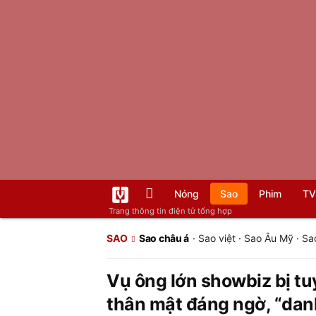
Nóng
Sao
Phim
TV
Trang thông tin điện tử tổng hợp
SAO
Sao châu á
·
Sao việt
·
Sao Âu Mỹ
·
Sa
Vụ ông lớn showbiz bị tu
thân mật đáng ngờ, “dan