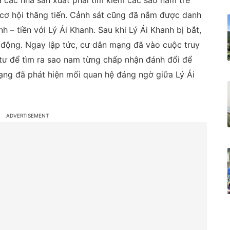
à các nhà sản xuất phải tìm kiếm các sao nam trẻ
cơ hội thăng tiến. Cảnh sát cũng đã nắm được danh
 – tiền với Lý Ái Khanh. Sau khi Lý Ái Khanh bị bắt,
 động. Ngay lập tức, cư dân mạng đã vào cuộc truy
tư để tìm ra sao nam từng chấp nhận đánh đổi để
mạng đã phát hiện mối quan hệ đáng ngờ giữa Lý Ái