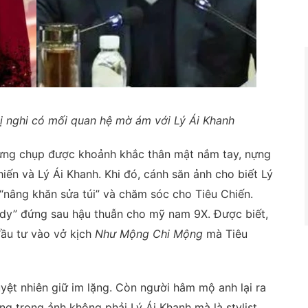
 bị nghi có mối quan hệ mờ ám với Lý Ái Khanh
ừng chụp được khoảnh khắc thân mật nắm tay, nựng
ến và Lý Ái Khanh. Khi đó, cánh săn ảnh cho biết Lý
 “nâng khăn sửa túi” và chăm sóc cho Tiêu Chiến.
ddy” đứng sau hậu thuẫn cho mỹ nam 9X. Được biết,
đầu tư vào vở kịch
Như Mộng Chi Mộng
mà Tiêu
uyệt nhiên giữ im lặng. Còn người hâm mộ anh lại ra
ng trong ảnh không phải Lý Ái Khanh mà là stylist