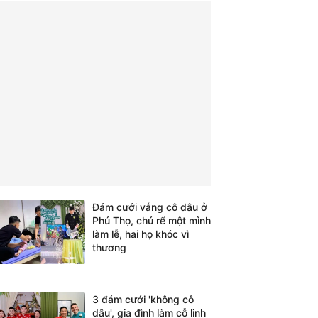
Đám cưới vắng cô dâu ở
Phú Thọ, chú rể một mình
làm lễ, hai họ khóc vì
thương
3 đám cưới 'không cô
dâu', gia đình làm cỗ linh