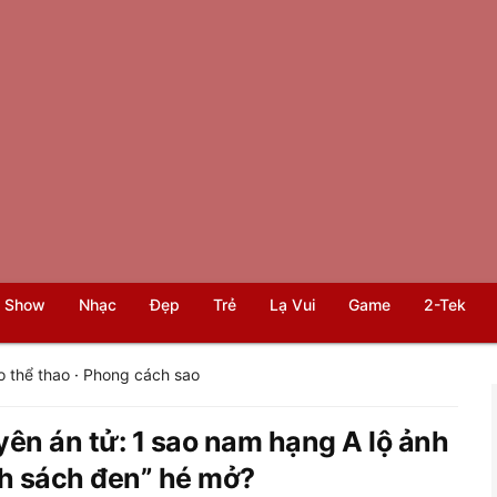
 Show
Nhạc
Đẹp
Trẻ
Lạ Vui
Game
2-Tek
o thể thao
·
Phong cách sao
yên án tử: 1 sao nam hạng A lộ ảnh
h sách đen” hé mở?