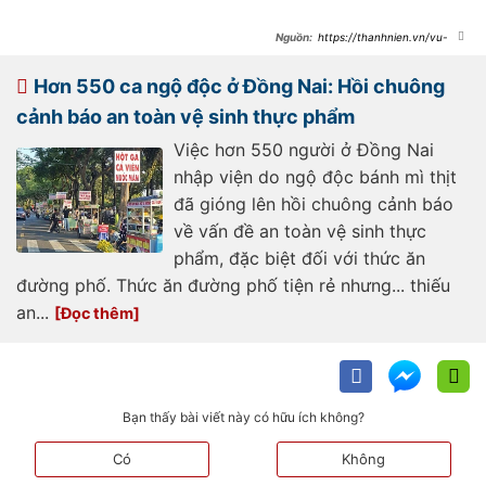
https://thanhnien.vn/vu-
ngo-doc-sau-an-banh-mi-o-dong-
nai-chuyen-cong-an-neu-du-dau-
hieu-hinh-su-
Hơn 550 ca ngộ độc ở Đồng Nai: Hồi chuông
185240503173949329.htm
cảnh báo an toàn vệ sinh thực phẩm
Việc hơn 550 người ở Đồng Nai
nhập viện do ngộ độc bánh mì thịt
đã gióng lên hồi chuông cảnh báo
về vấn đề an toàn vệ sinh thực
phẩm, đặc biệt đối với thức ăn
đường phố. Thức ăn đường phố tiện rẻ nhưng... thiếu
an...
Bạn thấy bài viết này có hữu ích không?
Có
Không