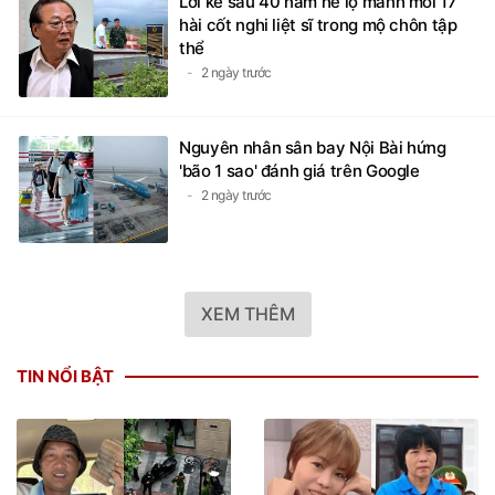
Lời kể sau 40 năm hé lộ manh mối 17
hài cốt nghi liệt sĩ trong mộ chôn tập
thể
2 ngày trước
Nguyên nhân sân bay Nội Bài hứng
'bão 1 sao' đánh giá trên Google
2 ngày trước
XEM THÊM
TIN NỔI BẬT