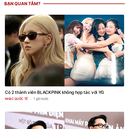
BẠN QUAN TÂM?
Có 2 thành viên BLACKPINK không hợp tác với YG
1 giờ trước
NHẠC QUỐC TẾ