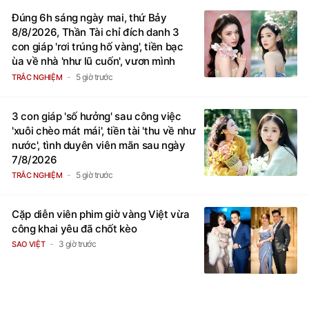
Đúng 6h sáng ngày mai, thứ Bảy
8/8/2026, Thần Tài chỉ đích danh 3
con giáp 'rơi trúng hố vàng', tiền bạc
ùa về nhà 'như lũ cuốn', vươn mình
thành đại gia trong phút chốc
5 giờ trước
TRẮC NGHIỆM
3 con giáp 'số hưởng' sau công việc
'xuôi chèo mát mái', tiền tài 'thu về như
nước', tình duyên viên mãn sau ngày
7/8/2026
5 giờ trước
TRẮC NGHIỆM
Cặp diễn viên phim giờ vàng Việt vừa
công khai yêu đã chốt kèo
3 giờ trước
SAO VIỆT