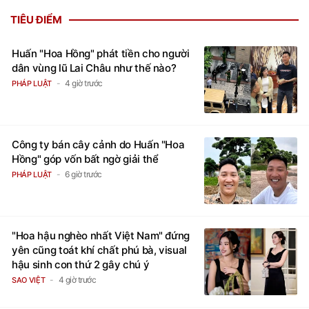
TIÊU ĐIỂM
Huấn "Hoa Hồng" phát tiền cho người
dân vùng lũ Lai Châu như thế nào?
4 giờ trước
PHÁP LUẬT
Công ty bán cây cảnh do Huấn "Hoa
Hồng" góp vốn bất ngờ giải thể
6 giờ trước
PHÁP LUẬT
"Hoa hậu nghèo nhất Việt Nam" đứng
yên cũng toát khí chất phú bà, visual
hậu sinh con thứ 2 gây chú ý
4 giờ trước
SAO VIỆT