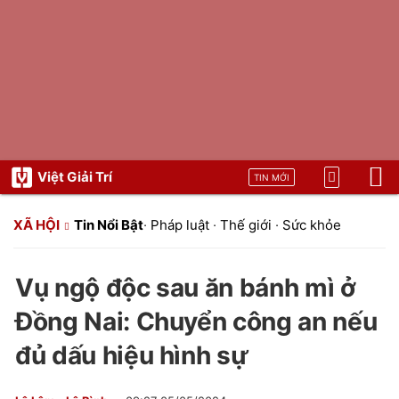
Việt Giải Trí
TIN MỚI
XÃ HỘI
Tin Nổi Bật
·
Pháp luật
·
Thế giới
·
Sức khỏe
Vụ ngộ độc sau ăn bánh mì ở
Đồng Nai: Chuyển công an nếu
đủ dấu hiệu hình sự