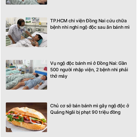
TP.HCM chi viện Đồng Nai cứu chữa
bệnh nhi nghi ngộ độc sau ăn bánh mì
Vụ ngộ độc bánh mì ở Đồng Nai: Gần
500 người nhập viện, 2 bệnh nhi phải
thở máy
Chủ cơ sở bán bánh mì gây ngộ độc ở
Quảng Ngãi bị phạt 90 triệu đồng