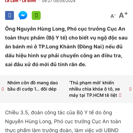
Lê Lâm - Lê Bình
09:27 05/05/2024
+
A
-
A
Ông Nguyễn Hùng Long, Phó cục trưởng Cục An
toàn thực phẩm (Bộ Y tế) cho biết vụ ngộ độc sau
ăn bánh mì ở TP.Long Khánh (Đồng Nai) nếu đủ
dấu hiệu hình sự phải chuyển công an điều tra,
sai đâu xử đó mới đủ tính răn đe.
Nhóm côn đồ mang dao
‘Thủ phạm mới’ khiến
bầu đi cướp 1… đôi dép
nhiều chìa khóa ô tô, xe
máy tại TP.HCM tê liệt
Chiều 3.5, đoàn công tác của Bộ Y tế do ông
Nguyễn Hùng Long, Phó cục trưởng Cục An toàn
thực phẩm làm trưởng đoàn, làm việc với UBND