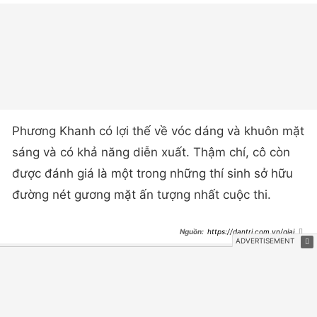
Phương Khanh có lợi thế về vóc dáng và khuôn mặt
sáng và có khả năng diễn xuất. Thậm chí, cô còn
được đánh giá là một trong những thí sinh sở hữu
đường nét gương mặt ấn tượng nhất cuộc thi.
https://dantri.com.vn/giai-
tri/voc-dang-nong-bong-top-5-
nguoi-dep-hinh-the-tai-hoa-hau-
quoc-gia-viet-nam-
Vẻ trẻ trung, sang chảnh của diễn viên Lý Nhã
20241223025548982.htm
Kỳ
Khác với vẻ gợi cảm mỗi khi bước