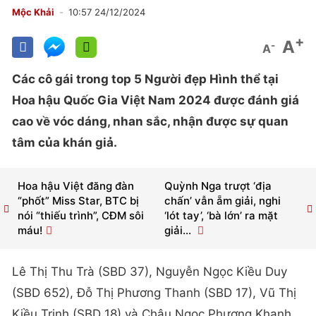
Mộc Khải
10:57 24/12/2024
+
A
-
A
Các cô gái trong top 5 Người đẹp Hình thể tại
Hoa hậu Quốc Gia Việt Nam 2024 được đánh giá
cao về vóc dáng, nhan sắc, nhận được sự quan
tâm của khán giả.
Hoa hậu Việt đăng đàn
Quỳnh Nga trượt ‘địa
“phốt” Miss Star, BTC bị
chấn’ vẫn ẵm giải, nghi
nói “thiếu trình”, CĐM sôi
‘lót tay’, ‘bà lớn’ ra mặt
máu!
giải...
Lê Thị Thu Trà (SBD 37), Nguyễn Ngọc Kiều Duy
(SBD 652), Đỗ Thị Phương Thanh (SBD 17), Vũ Thị
Kiều Trinh (SBD 18) và Châu Ngọc Phương Khanh