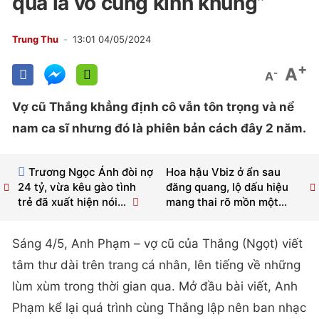
qua là vô cùng kinh khủng”
Trung Thu
13:01 04/05/2024
+
A
-
A
Vợ cũ Thắng khẳng định cô vẫn tôn trọng và nể
nam ca sĩ nhưng đó là phiên bản cách đây 2 năm.
Trương Ngọc Ánh đòi nợ
Hoa hậu Vbiz ở ẩn sau
24 tỷ, vừa kêu gào tình
đăng quang, lộ dấu hiệu
trẻ đã xuất hiện nói...
mang thai rõ mồn một...
Sáng 4/5, Anh Phạm – vợ cũ của Thắng (Ngọt) viết
tâm thư dài trên trang cá nhân, lên tiếng về những
lùm xùm trong thời gian qua. Mở đầu bài viết, Anh
Phạm kể lại quá trình cùng Thắng lập nên ban nhạc