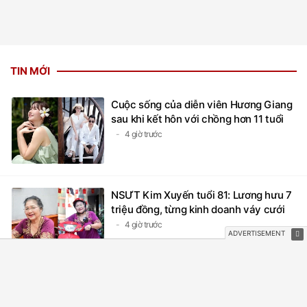
TIN MỚI
Cuộc sống của diễn viên Hương Giang
sau khi kết hôn với chồng hơn 11 tuổi
4 giờ trước
NSƯT Kim Xuyến tuổi 81: Lương hưu 7
triệu đồng, từng kinh doanh váy cưới
4 giờ trước
Đây là mẹ đơn thân đáng gờm của
Vbiz, sắc vóc U46 không ai so nổi