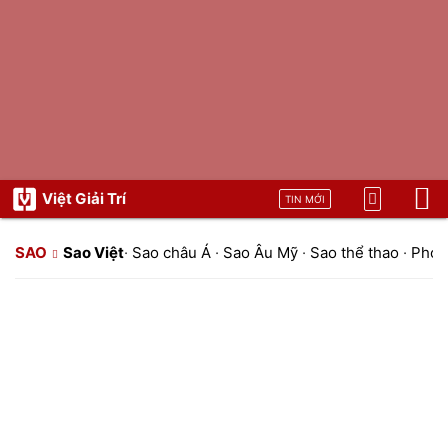
Việt Giải Trí
TIN MỚI
SAO
Sao Việt
·
Sao châu Á
·
Sao Âu Mỹ
·
Sao thể thao
·
Phon