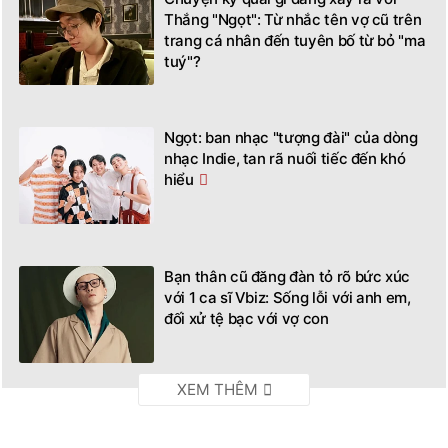
Thắng "Ngọt": Từ nhắc tên vợ cũ trên
trang cá nhân đến tuyên bố từ bỏ "ma
tuý"?
Ngọt: ban nhạc "tượng đài" của dòng
nhạc Indie, tan rã nuối tiếc đến khó
hiểu
Bạn thân cũ đăng đàn tỏ rõ bức xúc
với 1 ca sĩ Vbiz: Sống lỗi với anh em,
đối xử tệ bạc với vợ con