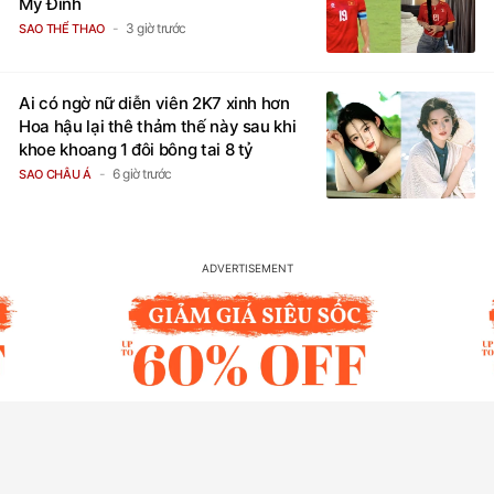
Mỹ Đình
3 giờ trước
SAO THỂ THAO
Ai có ngờ nữ diễn viên 2K7 xinh hơn
Hoa hậu lại thê thảm thế này sau khi
khoe khoang 1 đôi bông tai 8 tỷ
6 giờ trước
SAO CHÂU Á