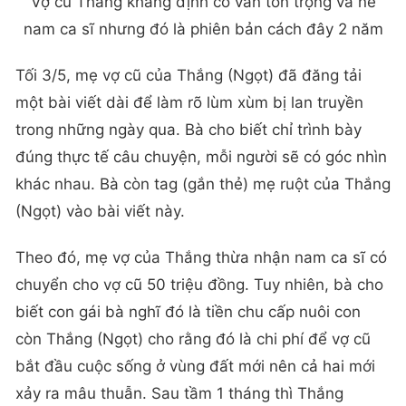
Vợ cũ Thắng khẳng định cô vẫn tôn trọng và nể
nam ca sĩ nhưng đó là phiên bản cách đây 2 năm
Tối 3/5, mẹ vợ cũ của Thắng (Ngọt) đã đăng tải
một bài viết dài để làm rõ lùm xùm bị lan truyền
trong những ngày qua. Bà cho biết chỉ trình bày
đúng thực tế câu chuyện, mỗi người sẽ có góc nhìn
khác nhau. Bà còn tag (gắn thẻ) mẹ ruột của Thắng
(Ngọt) vào bài viết này.
Theo đó, mẹ vợ của Thắng thừa nhận nam ca sĩ có
chuyển cho vợ cũ 50 triệu đồng. Tuy nhiên, bà cho
biết con gái bà nghĩ đó là tiền chu cấp nuôi con
còn Thắng (Ngọt) cho rằng đó là chi phí để vợ cũ
bắt đầu cuộc sống ở vùng đất mới nên cả hai mới
xảy ra mâu thuẫn. Sau tầm 1 tháng thì Thắng