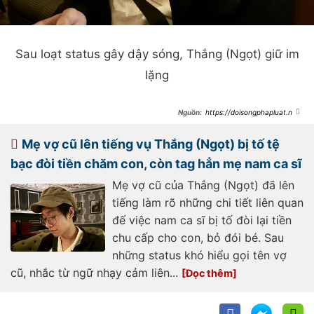
Sau loạt status gây dậy sóng, Thắng (Ngọt) giữ im
lặng
https://doisongphapluat.ngu
oiduatin.vn/vo-cu-thang-ngot-len-
tieng-ve-be-boi-cua-nam-ca-si-
hanh-vi-cua-thang-oi-voi-toi-2-
Mẹ vợ cũ lên tiếng vụ Thắng (Ngọt) bị tố tệ
nam-qua-la-vo-cung-kinh-khung-
a419651.html
bạc đòi tiền chăm con, còn tag hẳn mẹ nam ca sĩ
Mẹ vợ cũ của Thắng (Ngọt) đã lên
tiếng làm rõ những chi tiết liên quan
đế việc nam ca sĩ bị tố đòi lại tiền
chu cấp cho con, bỏ đói bé. Sau
những status khó hiểu gọi tên vợ
cũ, nhắc từ ngữ nhạy cảm liên...