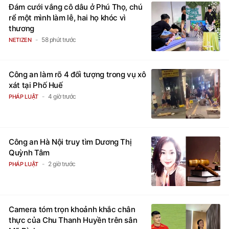
Đám cưới vắng cô dâu ở Phú Thọ, chú
rể một mình làm lễ, hai họ khóc vì
thương
58 phút trước
NETIZEN
Công an làm rõ 4 đối tượng trong vụ xô
xát tại Phố Huế
4 giờ trước
PHÁP LUẬT
Công an Hà Nội truy tìm Dương Thị
Quỳnh Tâm
2 giờ trước
PHÁP LUẬT
Camera tóm trọn khoảnh khắc chân
thực của Chu Thanh Huyền trên sân