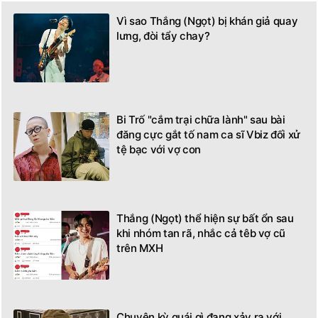
Vì sao Thắng (Ngọt) bị khán giả quay
lưng, đòi tẩy chay?
Bi Trố "cắm trại chữa lành" sau bài
đăng cực gắt tố nam ca sĩ Vbiz đối xử
tệ bạc với vợ con
Thắng (Ngọt) thể hiện sự bất ổn sau
khi nhóm tan rã, nhắc cả têb vợ cũ
trên MXH
Chuyện kỳ quái gì đang xảy ra với