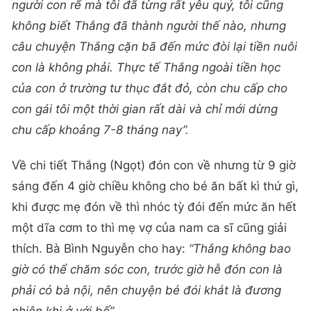
người con rể mà tôi đã từng rất yêu quý, tôi cũng
không biết Thắng đã thành người thế nào, nhưng
câu chuyện Thắng cặn bã đến mức đòi lại tiền nuôi
con là không phải. Thực tế Thắng ngoài tiền học
của con ở trường tư thục đắt đỏ, còn chu cấp cho
con gái tôi một thời gian rất dài và chỉ mới dừng
chu cấp khoảng 7-8 tháng nay”.
Về chi tiết Thắng (Ngọt) đón con về nhưng từ 9 giờ
sáng đến 4 giờ chiều không cho bé ăn bất kì thứ gì,
khi được mẹ đón về thì nhóc tỳ đói đến mức ăn hết
một dĩa cơm to thì mẹ vợ của nam ca sĩ cũng giải
thích. Bà Bình Nguyễn cho hay:
“Thắng không bao
giờ có thể chăm sóc con, trước giờ hễ đón con là
phải có bà nội, nên chuyện bé đói khát là đương
nhiên khi ở với bố”.