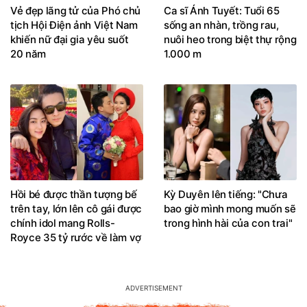
Vẻ đẹp lãng tử của Phó chủ
Ca sĩ Ánh Tuyết: Tuổi 65
tịch Hội Điện ảnh Việt Nam
sống an nhàn, trồng rau,
khiến nữ đại gia yêu suốt
nuôi heo trong biệt thự rộng
20 năm
1.000 m
Hồi bé được thần tượng bế
Kỳ Duyên lên tiếng: "Chưa
trên tay, lớn lên cô gái được
bao giờ mình mong muốn sẽ
chính idol mang Rolls-
trong hình hài của con trai"
Royce 35 tỷ rước về làm vợ