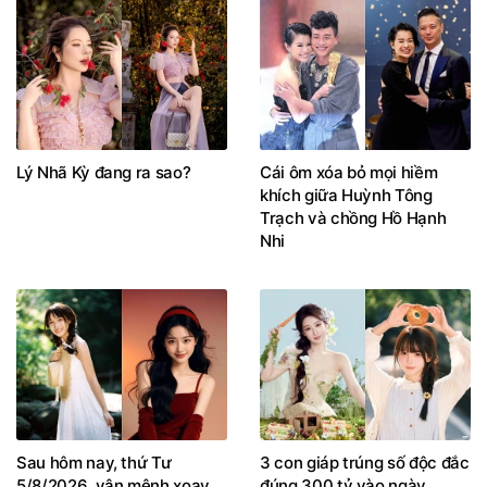
Lý Nhã Kỳ đang ra sao?
Cái ôm xóa bỏ mọi hiềm
khích giữa Huỳnh Tông
Trạch và chồng Hồ Hạnh
Nhi
Sau hôm nay, thứ Tư
3 con giáp trúng số độc đắc
5/8/2026, vận mệnh xoay
đúng 300 tỷ vào ngày