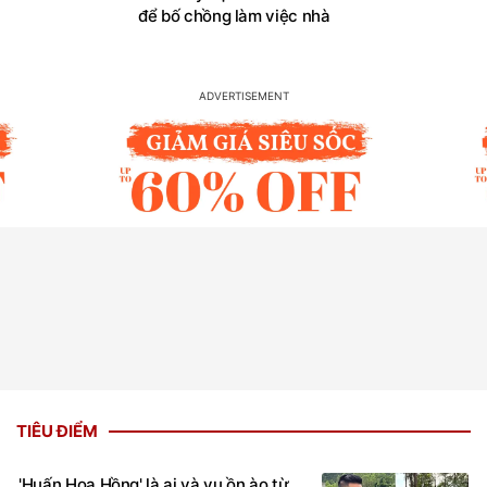
để bố chồng làm việc nhà
TIÊU ĐIỂM
'Huấn Hoa Hồng' là ai và vụ ồn ào từ