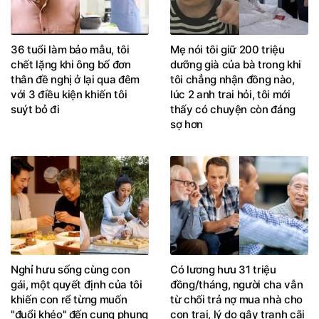
36 tuổi làm bảo mẫu, tôi
Mẹ nói tôi giữ 200 triệu
chết lặng khi ông bố đơn
dưỡng già của bà trong khi
thân đề nghị ở lại qua đêm
tôi chẳng nhận đồng nào,
với 3 điều kiện khiến tôi
lúc 2 anh trai hỏi, tôi mới
suýt bỏ đi
thấy có chuyện còn đáng
sợ hơn
Nghỉ hưu sống cùng con
Có lương hưu 31 triệu
gái, một quyết định của tôi
đồng/tháng, người cha vẫn
khiến con rể từng muốn
từ chối trả nợ mua nhà cho
"đuổi khéo" đến cung phụng
con trai, lý do gây tranh cãi