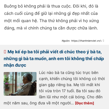
Buông bỏ không phải là thua cuộc. Đôi khi, đó là
cách cuối cùng để giữ lại những gì đẹp nhất của
một mối quan hệ. Tha thứ không phải vì họ xứng
đáng, mà vì chính chúng ta cần được chữa lành.
https://thanhnienviet.vn/vo-
cu-bat-ngo-xuat-hien-giua-buoi-
hop-lop-xinh-dep-den-dau-long-
nhung-thu-khien-toi-be-bang-lai-
Mẹ kế ép ba tôi phải viết di chúc theo ý bà ta,
nam-trong-tay-co-ay-
209250618155112492.htm
những gì bà ta muốn, anh em tôi không thể chấp
nhận được
Lúc nào bà ta cũng túc trực bên
cạnh, khiến chúng tôi không có thời
gian gặp riêng ba. Mẹ tôi mất khi
tôi vừa tròn 17 tuổi. Ba tôi sau đó
lầm lũi như một cái bóng. Cho đến
một năm sau, ông đưa về một người...