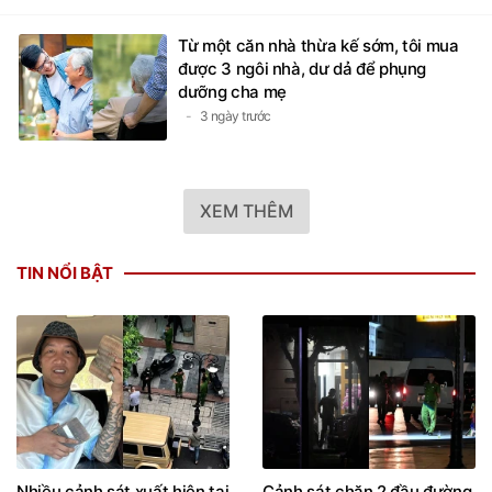
Từ một căn nhà thừa kế sớm, tôi mua
được 3 ngôi nhà, dư dả để phụng
dưỡng cha mẹ
3 ngày trước
XEM THÊM
TIN NỔI BẬT
Nhiều cảnh sát xuất hiện tại
Cảnh sát chặn 2 đầu đường