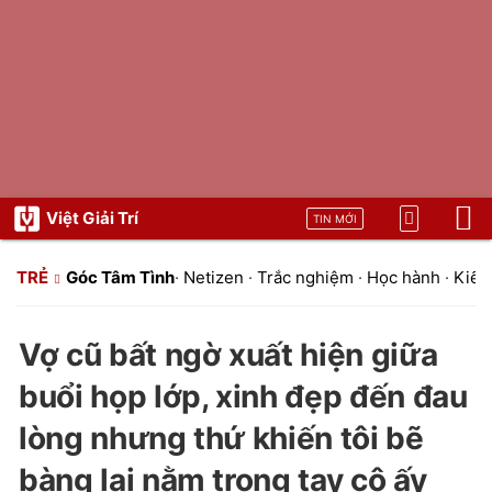
Việt Giải Trí
TIN MỚI
TRẺ
Góc Tâm Tình
·
Netizen
·
Trắc nghiệm
·
Học hành
·
Kiến 
Vợ cũ bất ngờ xuất hiện giữa
buổi họp lớp, xinh đẹp đến đau
lòng nhưng thứ khiến tôi bẽ
bàng lại nằm trong tay cô ấy