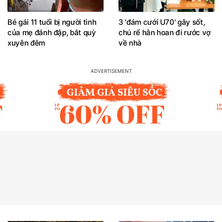
Bé gái 11 tuổi bị người tình
3 'đám cưới U70' gây sốt,
của mẹ đánh đập, bắt quỳ
chú rể hân hoan đi rước vợ
xuyên đêm
về nhà