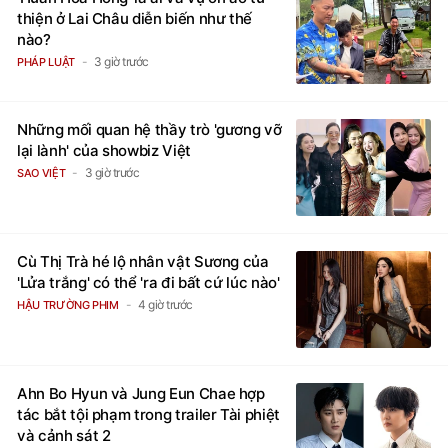
thiện ở Lai Châu diễn biến như thế
nào?
3 giờ trước
PHÁP LUẬT
Những mối quan hệ thầy trò 'gương vỡ
lại lành' của showbiz Việt
3 giờ trước
SAO VIỆT
Cù Thị Trà hé lộ nhân vật Sương của
'Lửa trắng' có thể 'ra đi bất cứ lúc nào'
4 giờ trước
HẬU TRƯỜNG PHIM
Ahn Bo Hyun và Jung Eun Chae hợp
tác bắt tội phạm trong trailer Tài phiệt
và cảnh sát 2