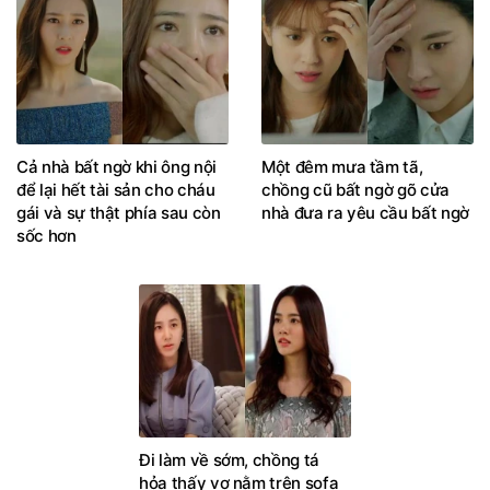
Cả nhà bất ngờ khi ông nội
Một đêm mưa tầm tã,
để lại hết tài sản cho cháu
chồng cũ bất ngờ gõ cửa
gái và sự thật phía sau còn
nhà đưa ra yêu cầu bất ngờ
sốc hơn
Đi làm về sớm, chồng tá
hỏa thấy vợ nằm trên sofa