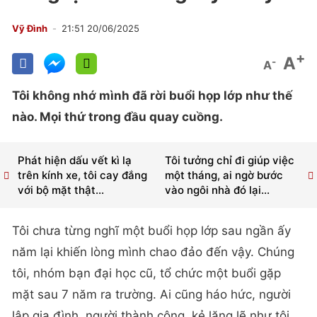
Vỹ Đình
21:51 20/06/2025
+
A
-
A
Tôi không nhớ mình đã rời buổi họp lớp như thế
nào. Mọi thứ trong đầu quay cuồng.
Phát hiện dấu vết kì lạ
Tôi tưởng chỉ đi giúp việc
trên kính xe, tôi cay đắng
một tháng, ai ngờ bước
với bộ mặt thật...
vào ngôi nhà đó lại...
Tôi chưa từng nghĩ một buổi họp lớp sau ngần ấy
năm lại khiến lòng mình chao đảo đến vậy. Chúng
tôi, nhóm bạn đại học cũ, tổ chức một buổi gặp
mặt sau 7 năm ra trường. Ai cũng háo hức, người
lập gia đình, người thành công, kẻ lặng lẽ như tôi.