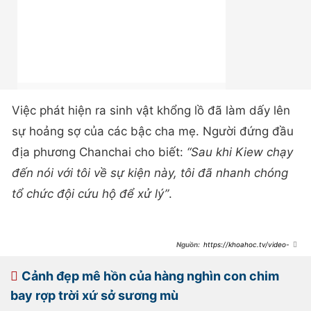
Việc phát hiện ra sinh vật khổng lồ đã làm dấy lên
sự hoảng sợ của các bậc cha mẹ. Người đứng đầu
địa phương Chanchai cho biết:
“Sau khi Kiew chạy
đến nói với tôi về sự kiện này, tôi đã nhanh chóng
tổ chức đội cứu hộ để xử lý”
.
https://khoahoc.tv/video-
vay-bat-con-tran-khong-lo-voi-
chiec-bung-cang-tron-123273
Cảnh đẹp mê hồn của hàng nghìn con chim
bay rợp trời xứ sở sương mù