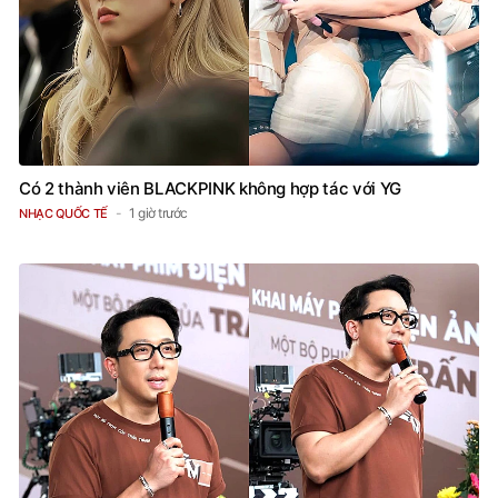
Có 2 thành viên BLACKPINK không hợp tác với YG
1 giờ trước
NHẠC QUỐC TẾ