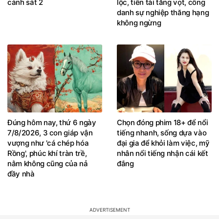
cảnh sát 2
lộc, tiền tài tăng vọt, công
danh sự nghiệp thăng hạng
không ngừng
Đúng hôm nay, thứ 6 ngày
Chọn đóng phim 18+ để nổi
7/8/2026, 3 con giáp vận
tiếng nhanh, sống dựa vào
vượng như 'cá chép hóa
đại gia để khỏi làm việc, mỹ
Rồng', phúc khí tràn trề,
nhân nổi tiếng nhận cái kết
nằm không cũng của nả
đắng
đầy nhà