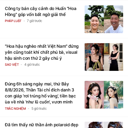
Công ty bán cây cảnh do Huấn "Hoa
Hồng" góp vốn bất ngờ giải thể
7 giờ trước
PHÁP LUẬT
"Hoa hậu nghèo nhất Việt Nam" đứng
yên cũng toát khí chất phú bà, visual
hậu sinh con thứ 2 gây chú ý
4 giờ trước
SAO VIỆT
Đúng 6h sáng ngày mai, thứ Bảy
8/8/2026, Thần Tài chỉ đích danh 3
con giáp 'rơi trúng hố vàng', tiền bạc
ùa về nhà 'như lũ cuốn', vươn mình
thành đại gia trong phút chốc
5 giờ trước
TRẮC NGHIỆM
Đã tìm thấy nữ thần ảnh polaroid đẹp