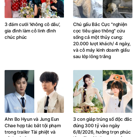
3 đám cưới 'không cô dâu',
Chú gấu Bắc Cực "nghiện
gia đình làm cỗ linh đình
cọc tiêu giao thông" cứu
chúc phúc
sống cả một thủy cung:
20.000 lượt khách/ 4 ngày,
và cỗ máy kinh doanh giấu
sau lớp lông trắng
Ahn Bo Hyun và Jung Eun
3 con giáp trúng số độc đắc
Chae hợp tác bắt tội phạm
đúng 300 tỷ vào ngày
trong trailer Tài phiệt và
6/8/2026, hưởng trọn phúc