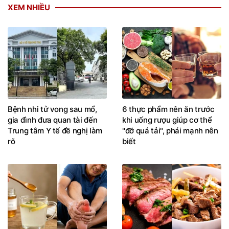
XEM NHIỀU
Bệnh nhi tử vong sau mổ,
6 thực phẩm nên ăn trước
gia đình đưa quan tài đến
khi uống rượu giúp cơ thể
Trung tâm Y tế đề nghị làm
"đỡ quá tải", phái mạnh nên
rõ
biết