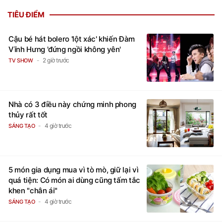
TIÊU ĐIỂM
Cậu bé hát bolero 'lột xác' khiến Đàm
Vĩnh Hưng 'đứng ngồi không yên'
2 giờ trước
TV SHOW
Nhà có 3 điều này chứng minh phong
thủy rất tốt
4 giờ trước
SÁNG TẠO
5 món gia dụng mua vì tò mò, giữ lại vì
quá tiện: Có món ai dùng cũng tấm tắc
khen "chân ái"
4 giờ trước
SÁNG TẠO