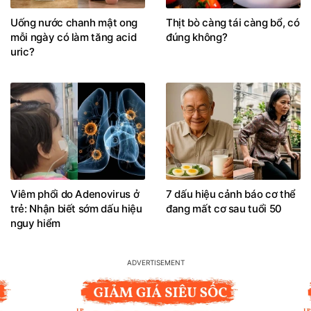
Uống nước chanh mật ong
Thịt bò càng tái càng bổ, có
mỗi ngày có làm tăng acid
đúng không?
uric?
Viêm phổi do Adenovirus ở
7 dấu hiệu cảnh báo cơ thể
trẻ: Nhận biết sớm dấu hiệu
đang mất cơ sau tuổi 50
nguy hiểm