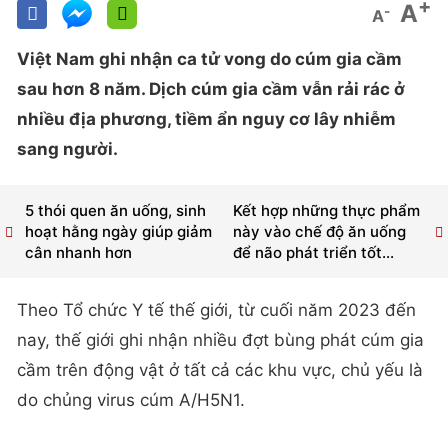
+
A
-
A
Việt Nam ghi nhận ca tử vong do cúm gia cầm
sau hơn 8 năm. Dịch cúm gia cầm vẫn rải rác ở
nhiều địa phương, tiềm ẩn nguy cơ lây nhiễm
sang người.
5 thói quen ăn uống, sinh
Kết hợp những thực phẩm
hoạt hằng ngày giúp giảm
này vào chế độ ăn uống
cân nhanh hơn
để não phát triển tốt...
Theo Tổ chức Y tế thế giới, từ cuối năm 2023 đến
nay, thế giới ghi nhận nhiều đợt bùng phát cúm gia
cầm trên động vật ở tất cả các khu vực, chủ yếu là
do chủng virus cúm A/H5N1.