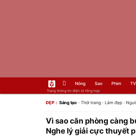
Nóng
Sao
Phim
TV
Trang thông tin điện tử tổng hợp
ĐẸP
Sáng tạo
·
Thời trang
·
Làm đẹp
·
Ngườ
Vì sao căn phòng càng b
Nghe lý giải cực thuyết 