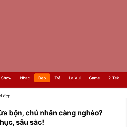
 Show
Nhạc
Đẹp
Trẻ
Lạ Vui
Game
2-Tek
i đẹp
ừa bộn, chủ nhân càng nghèo?
phục, sâu sắc!