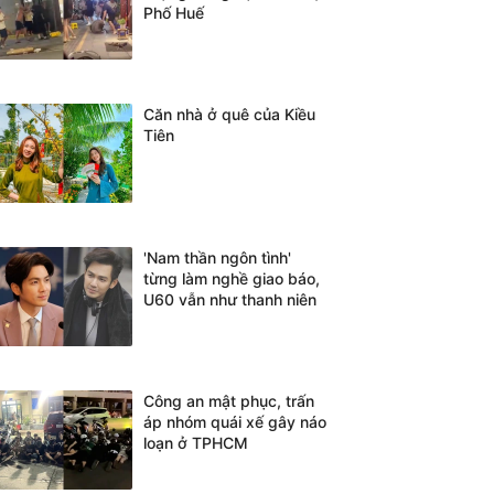
Phố Huế
Căn nhà ở quê của Kiều
Tiên
'Nam thần ngôn tình'
từng làm nghề giao báo,
U60 vẫn như thanh niên
Công an mật phục, trấn
áp nhóm quái xế gây náo
loạn ở TPHCM