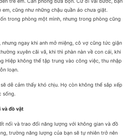
 đến trẻ em. Căn phòng bừa bộn. Cứ đi vài bước, bạn
rẻ em, cũng như những chậu quần áo chưa giặt.
rốn trong phòng một mình, nhưng trong phòng cũng
, nhưng ngay khi anh mở miệng, cô vợ cũng tức giận
hường xuyên cãi vã, khi thì phàn nàn về con cái, khi
g Hiệp không thể tập trung vào công việc, thu nhập
ỗn loạn.
sẽ dễ cảm thấy khó chịu. Họ còn không thể sắp xếp
c sống.
 và đồ vật
kết nối và trao đổi năng lượng với không gian và đồ
ng, trường năng lượng của bạn sẽ tự nhiên trở nên