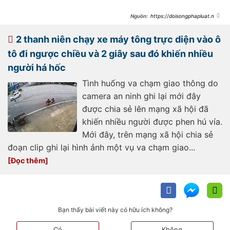
https://doisongphapluat.ngu
oiduatin.vn/vi-khac-khach-la-lom-
com-bo-vao-nha-luc-3h-sang-
canh-tuong-trong-camera-khien-
2 thanh niên chạy xe máy tông trực diện vào ô
nhieu-nguoi-lanh-song-lung-
a506406.html?
tô đi ngược chiều và 2 giây sau đó khiến nhiều
fbclid=IwY2xjawIWRcpleHRuA2FlbQIx
MAABHcBhwFO7fH9XQsdvgCrO7qM
người há hốc
fE4edaB7PZyFYrnVqZ-
2bSACtlXfHSFwBIw_aem_Ka4SkpIj4o
Umj8UVuGGr0w
Tình huống va chạm giao thông do
camera an ninh ghi lại mới đây
được chia sẻ lên mạng xã hội đã
khiến nhiều người được phen hú vía.
Mới đây, trên mạng xã hội chia sẻ
đoạn clip ghi lại hình ảnh một vụ va chạm giao...
Bạn thấy bài viết này có hữu ích không?
Có
Không