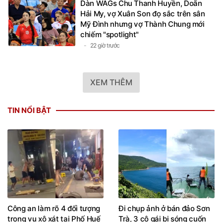
Dàn WAGs Chu Thanh Huyền, Doãn
Hải My, vợ Xuân Son đọ sắc trên sân
Mỹ Đình nhưng vợ Thành Chung mới
chiếm "spotlight"
22 giờ trước
XEM THÊM
TIN NỔI BẬT
Công an làm rõ 4 đối tượng
Đi chụp ảnh ở bán đảo Sơn
trong vụ xô xát tại Phố Huế
Trà, 3 cô gái bị sóng cuốn