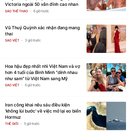
Victoria ngoài 50 vẫn đỉnh cao nhan
sắc
6 giờ trước
SAO THỂ THAO
Vũ Thuý Quỳnh xác nhận đang mang
thai
3 giờ trước
SAO VIỆT
Hoa hậu đẹp nhất nhì Việt Nam và vợ
hơn 4 tuổi của Bình Minh "dính nhau
như sam" từ Việt Nam sang Mỹ
6 giờ trước
SAO VIỆT
Iran công khai nêu sáu điều kiện
'không lùi bước' về việc mở lại eo biển
Hormuz
5 giờ trước
THẾ GIỚI