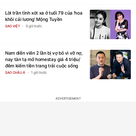
Lời trần tình xót xa ở tuổi 79 của 'hoa
khôi cải lương' Mộng Tuyền
6 giờ trước
SAO VIỆT
Nam diễn viên 2 lần bị vợ bỏ vì vỡ nợ,
nay tàn tạ mở homestay giá 4 triệu/
đêm kiếm tiền trang trải cuộc sống
1 giờ trước
SAO CHÂU Á