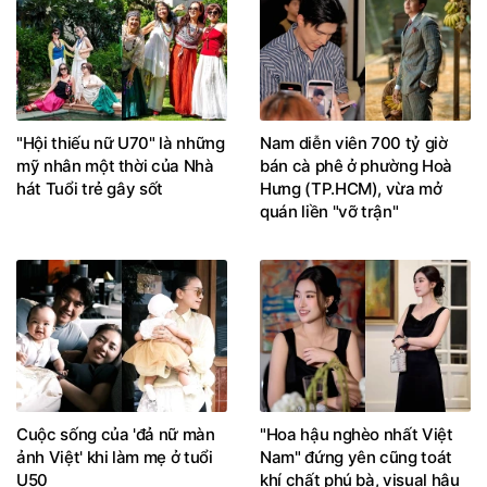
"Hội thiếu nữ U70" là những
Nam diễn viên 700 tỷ giờ
mỹ nhân một thời của Nhà
bán cà phê ở phường Hoà
hát Tuổi trẻ gây sốt
Hưng (TP.HCM), vừa mở
quán liền "vỡ trận"
Cuộc sống của 'đả nữ màn
"Hoa hậu nghèo nhất Việt
ảnh Việt' khi làm mẹ ở tuổi
Nam" đứng yên cũng toát
U50
khí chất phú bà, visual hậu