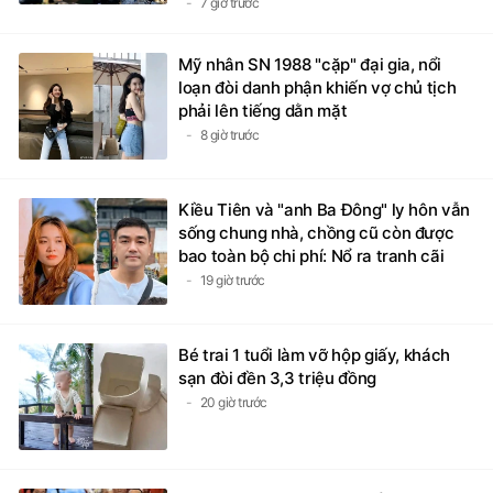
7 giờ trước
Mỹ nhân SN 1988 "cặp" đại gia, nổi
loạn đòi danh phận khiến vợ chủ tịch
phải lên tiếng dằn mặt
8 giờ trước
Kiều Tiên và "anh Ba Đông" ly hôn vẫn
sống chung nhà, chồng cũ còn được
bao toàn bộ chi phí: Nổ ra tranh cãi
19 giờ trước
Bé trai 1 tuổi làm vỡ hộp giấy, khách
sạn đòi đền 3,3 triệu đồng
20 giờ trước