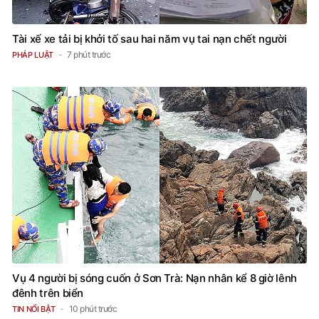
Tài xế xe tải bị khởi tố sau hai năm vụ tai nạn chết người
7 phút trước
PHÁP LUẬT
Vụ 4 người bị sóng cuốn ở Sơn Trà: Nạn nhân kể 8 giờ lênh
đênh trên biển
10 phút trước
TIN NỔI BẬT