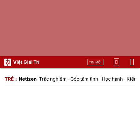
Việt Giải Trí
TIN MỚI
TRẺ
Netizen
·
Trắc nghiệm
·
Góc tâm tình
·
Học hành
·
Kiến t