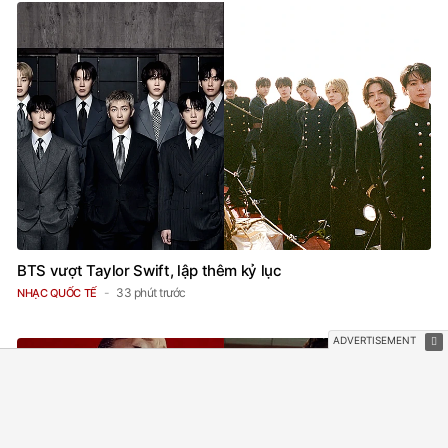
BTS vượt Taylor Swift, lập thêm kỷ lục
33 phút trước
NHẠC QUỐC TẾ