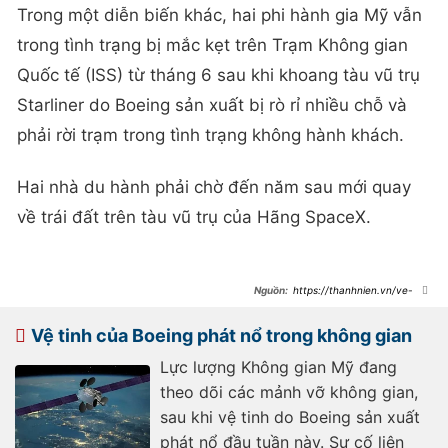
Trong một diễn biến khác, hai phi hành gia Mỹ vẫn
trong tình trạng bị mắc kẹt trên Trạm Không gian
Quốc tế (ISS) từ tháng 6 sau khi khoang tàu vũ trụ
Starliner do Boeing sản xuất bị rò rỉ nhiều chỗ và
phải rời trạm trong tình trạng không hành khách.
Hai nhà du hành phải chờ đến năm sau mới quay
về trái đất trên tàu vũ trụ của Hãng SpaceX.
https://thanhnien.vn/ve-
tinh-co-lon-cua-boeing-dot-ngot-
no-tung-tren-quy-dao-
185241023144720882.htm
Vệ tinh của Boeing phát nổ trong không gian
Lực lượng Không gian Mỹ đang
theo dõi các mảnh vỡ không gian,
sau khi vệ tinh do Boeing sản xuất
phát nổ đầu tuần này. Sự cố liên