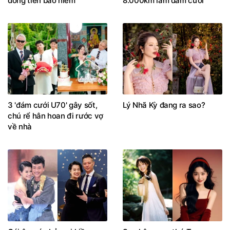
đồng tiền bảo hiểm
8.000km làm đám cưới
3 'đám cưới U70' gây sốt,
Lý Nhã Kỳ đang ra sao?
chú rể hân hoan đi rước vợ
về nhà