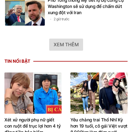
Phó Tổng thống Mỹ tiết lộ bộ công cụ
Washington sẽ sử dụng để chấm dứt
xung đột với Iran
2 giờ trước
XEM THÊM
TIN NỔI BẬT
Xét xử người phụ nữ giết
Yêu chàng trai Thổ Nhĩ Kỳ
con ruột để trục lợi hơn 4 tỷ
hơn 19 tuổi, cô gái Việt vượt