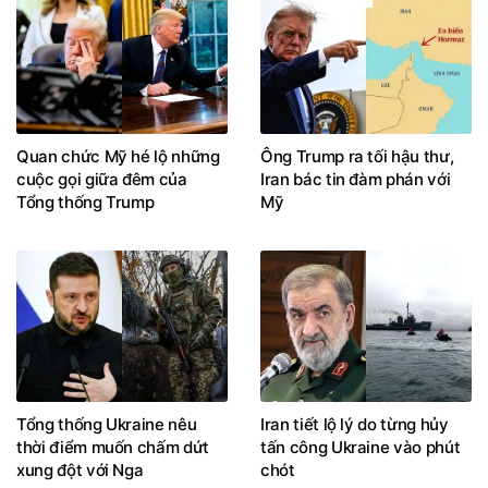
Quan chức Mỹ hé lộ những
Ông Trump ra tối hậu thư,
cuộc gọi giữa đêm của
Iran bác tin đàm phán với
Tổng thống Trump
Mỹ
Tổng thống Ukraine nêu
Iran tiết lộ lý do từng hủy
thời điểm muốn chấm dứt
tấn công Ukraine vào phút
xung đột với Nga
chót