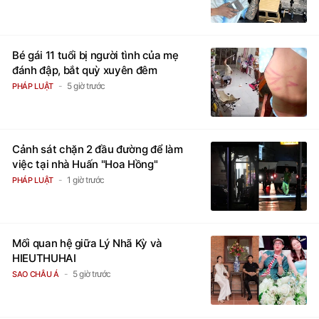
Bé gái 11 tuổi bị người tình của mẹ
đánh đập, bắt quỳ xuyên đêm
5 giờ trước
PHÁP LUẬT
Cảnh sát chặn 2 đầu đường để làm
việc tại nhà Huấn "Hoa Hồng"
1 giờ trước
PHÁP LUẬT
Mối quan hệ giữa Lý Nhã Kỳ và
HIEUTHUHAI
5 giờ trước
SAO CHÂU Á