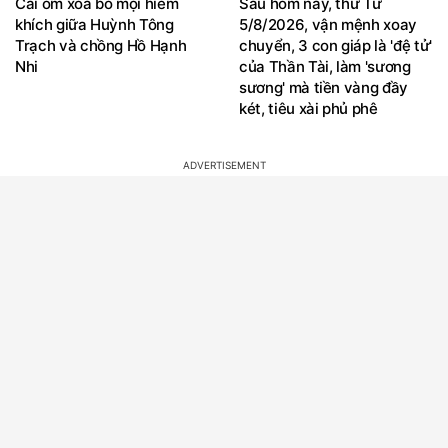
Cái ôm xóa bỏ mọi hiềm
Sau hôm nay, thứ Tư
khích giữa Huỳnh Tông
5/8/2026, vận mệnh xoay
Trạch và chồng Hồ Hạnh
chuyển, 3 con giáp là 'đệ tử'
Nhi
của Thần Tài, làm 'sương
sương' mà tiền vàng đầy
két, tiêu xài phủ phê