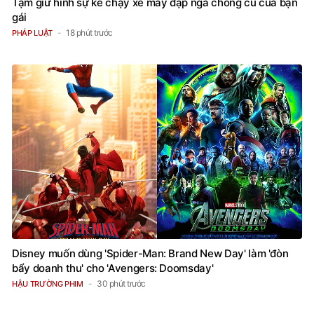
Tạm giữ hình sự kẻ chạy xe máy đạp ngã chồng cũ của bạn
gái
18 phút trước
PHÁP LUẬT
Disney muốn dùng 'Spider-Man: Brand New Day' làm 'đòn
bẩy doanh thu' cho 'Avengers: Doomsday'
30 phút trước
HẬU TRƯỜNG PHIM