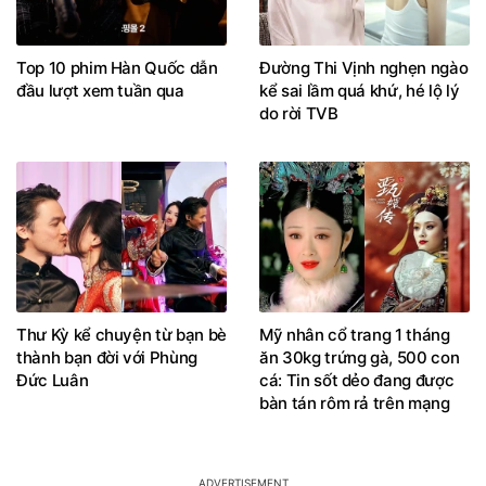
Top 10 phim Hàn Quốc dẫn
Đường Thi Vịnh nghẹn ngào
đầu lượt xem tuần qua
kể sai lầm quá khứ, hé lộ lý
do rời TVB
Thư Kỳ kể chuyện từ bạn bè
Mỹ nhân cổ trang 1 tháng
thành bạn đời với Phùng
ăn 30kg trứng gà, 500 con
Đức Luân
cá: Tin sốt dẻo đang được
bàn tán rôm rả trên mạng