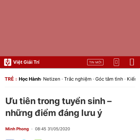
Việt Giải Trí
TIN MỚI
TRẺ
Học Hành
·
Netizen
·
Trắc nghiệm
·
Góc tâm tình
·
Kiến t
Ưu tiên trong tuyển sinh –
những điểm đáng lưu ý
Minh Phong
08:45 31/05/2020