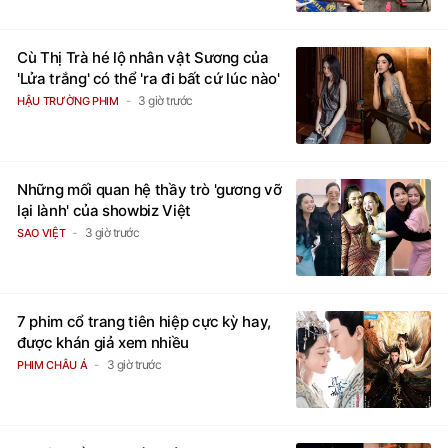
Cù Thị Trà hé lộ nhân vật Sương của
'Lửa trắng' có thể 'ra đi bất cứ lúc nào'
3 giờ trước
HẬU TRƯỜNG PHIM
Những mối quan hệ thầy trò 'gương vỡ
lại lành' của showbiz Việt
3 giờ trước
SAO VIỆT
7 phim cổ trang tiên hiệp cực kỳ hay,
được khán giả xem nhiều
3 giờ trước
PHIM CHÂU Á