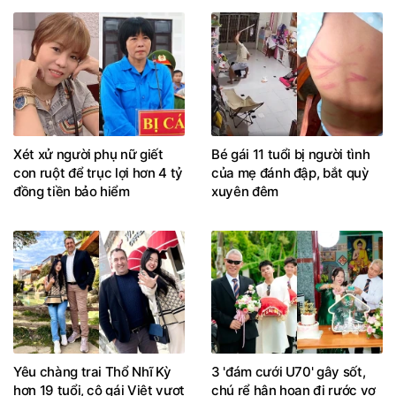
Xét xử người phụ nữ giết
Bé gái 11 tuổi bị người tình
con ruột để trục lợi hơn 4 tỷ
của mẹ đánh đập, bắt quỳ
đồng tiền bảo hiểm
xuyên đêm
Yêu chàng trai Thổ Nhĩ Kỳ
3 'đám cưới U70' gây sốt,
hơn 19 tuổi, cô gái Việt vượt
chú rể hân hoan đi rước vợ