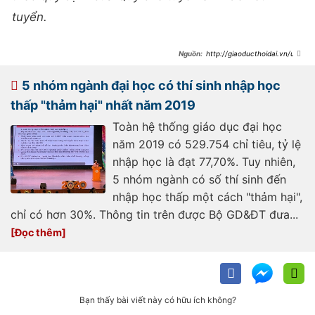
tuyển.
http://giaoducthoidai.vn/uu-
tien-trong-tuyen-sinh-nhung-diem-
dang-luu-y-
20200530075737268.html
5 nhóm ngành đại học có thí sinh nhập học
thấp "thảm hại" nhất năm 2019
Toàn hệ thống giáo dục đại học
năm 2019 có 529.754 chỉ tiêu, tỷ lệ
nhập học là đạt 77,70%. Tuy nhiên,
5 nhóm ngành có số thí sinh đến
nhập học thấp một cách "thảm hại",
chỉ có hơn 30%. Thông tin trên được Bộ GD&ĐT đưa...
Bạn thấy bài viết này có hữu ích không?