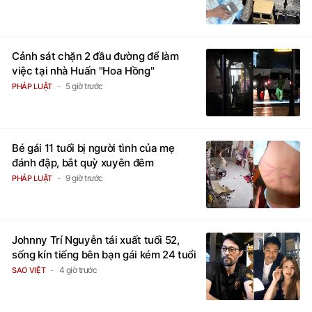
Cảnh sát chặn 2 đầu đường để làm
việc tại nhà Huấn "Hoa Hồng"
5 giờ trước
PHÁP LUẬT
Bé gái 11 tuổi bị người tình của mẹ
đánh đập, bắt quỳ xuyên đêm
9 giờ trước
PHÁP LUẬT
Johnny Trí Nguyễn tái xuất tuổi 52,
sống kín tiếng bên bạn gái kém 24 tuổi
4 giờ trước
SAO VIỆT