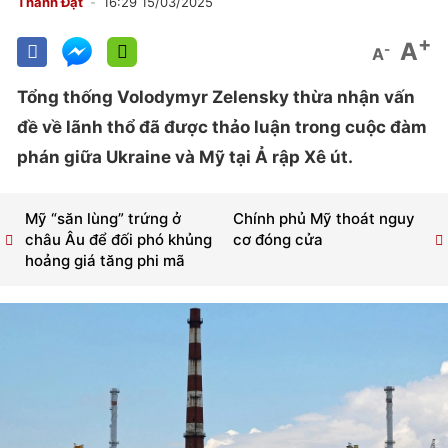
Thành Đạt
16:29 15/03/2025
+
A
-
A
Tổng thống Volodymyr Zelensky thừa nhận vấn
đề về lãnh thổ đã được thảo luận trong cuộc đàm
phán giữa Ukraine và Mỹ tại Ả rập Xê út.
Mỹ “săn lùng” trứng ở
Chính phủ Mỹ thoát nguy
châu Âu để đối phó khủng
cơ đóng cửa
hoảng giá tăng phi mã