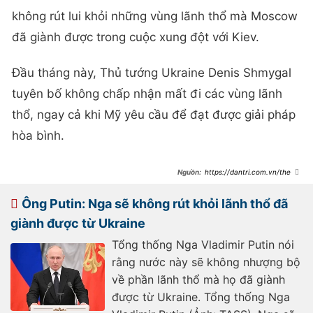
không rút lui khỏi những vùng lãnh thổ mà Moscow
đã giành được trong cuộc xung đột với Kiev.
Đầu tháng này, Thủ tướng Ukraine Denis Shmygal
tuyên bố không chấp nhận mất đi các vùng lãnh
thổ, ngay cả khi Mỹ yêu cầu để đạt được giải pháp
hòa bình.
https://dantri.com.vn/the-
gioi/ukraine-neu-lap-truong-ve-
lanh-tho-sau-de-xuat-ngung-ban-
voi-nga-20250315072756619.htm
Ông Putin: Nga sẽ không rút khỏi lãnh thổ đã
giành được từ Ukraine
Tổng thống Nga Vladimir Putin nói
rằng nước này sẽ không nhượng bộ
về phần lãnh thổ mà họ đã giành
được từ Ukraine. Tổng thống Nga