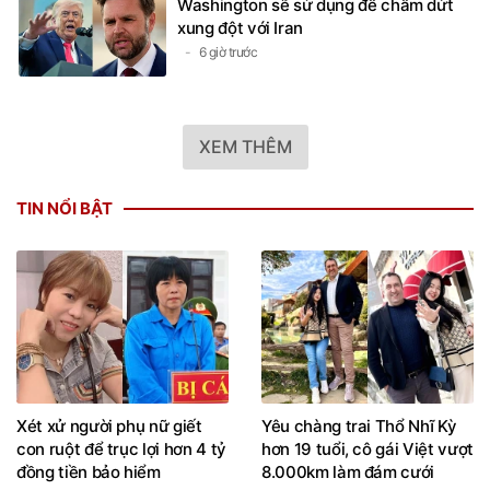
Washington sẽ sử dụng để chấm dứt
xung đột với Iran
6 giờ trước
XEM THÊM
TIN NỔI BẬT
Xét xử người phụ nữ giết
Yêu chàng trai Thổ Nhĩ Kỳ
con ruột để trục lợi hơn 4 tỷ
hơn 19 tuổi, cô gái Việt vượt
đồng tiền bảo hiểm
8.000km làm đám cưới