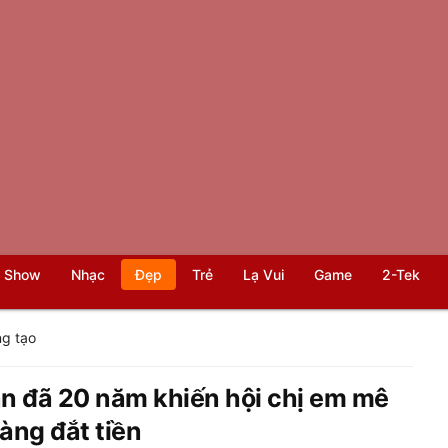
 Show
Nhạc
Đẹp
Trẻ
Lạ Vui
Game
2-Tek
g tạo
ản đã 20 năm khiến hội chị em mê
àng đắt tiền