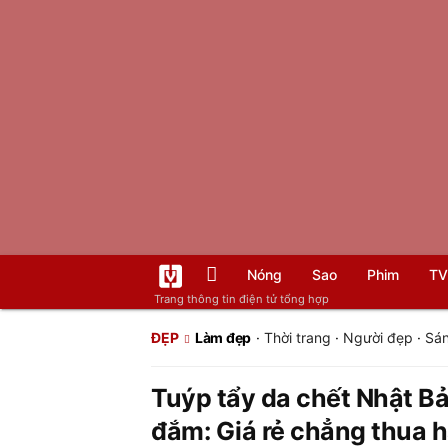
Nóng
Sao
Phim
TV
Trang thông tin điện tử tổng hợp
ĐẸP
Làm đẹp
·
Thời trang
·
Người đẹp
·
Sán
Tuýp tẩy da chết Nhật B
đắm: Giá rẻ chẳng thua h