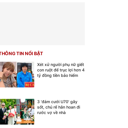
THÔNG TIN NỔI BẬT
Xét xử người phụ nữ giết
con ruột để trục lợi hơn 4
tỷ đồng tiền bảo hiểm
3 'đám cưới U70' gây
sốt, chú rể hân hoan đi
rước vợ về nhà