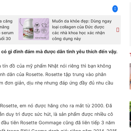
a căng
Muốn da khỏe đẹp: Dùng ngay
 nâng
loại collagen của Đức được
ọ serum
các nhà khoa học xác nhận
uổi 30
công dụng này
có gì đình đám mà được dân tình yêu thích đến vậy.
à tín đồ của mỹ phẩm Nhật nói riêng thì bạn không
ình dân của Rosette. Rosette tập trung vào phân
m đơn giản, dịu nhẹ nhưng đáp ứng đầy đủ nhu cầu
 Rosette, em nó được hãng cho ra mắt từ 2000. Đã
n duy trì được sức hút, là sản phẩm được nhiều cô
t đầu tiên Rosette Gommage cũng đã liên tiếp 3 năm