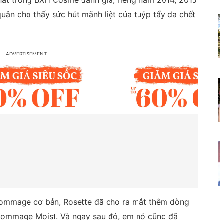
hất trong BXH Cosme danh giá; riêng năm 2014, 2015
uân cho thấy sức hút mãnh liệt của tuýp tẩy da chết
Gommage cơ bản, Rosette đã cho ra mắt thêm dòng
Gommage Moist. Và ngay sau đó, em nó cũng đã