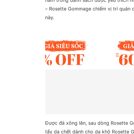
nằm trong danh sách được yêu thích n
– Rosette Gommage chiếm vị trí quán q
này.
Được đà xông lên, sau dòng Rosette 
tẩy da chết dành cho da khô Rosette 