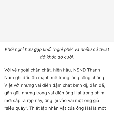
Khối nghỉ hưu gặp khối “nghỉ phẻ” và nhiều cú twist
dở khóc dở cười.
Với vẻ ngoài chân chất, hiền hậu, NSND Thanh
Nam ghi dấu ấn mạnh mẽ trong lòng công chúng
Việt với những vai diễn đậm chất bình dị, dân dã,
gần gũi, nhưng trong vai diễn ông Hải trong phim
mới sắp ra rạp này, ông lại vào vai một ông già
“siêu quậy”. Thiết lập nhân vật của ông Hải là một