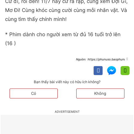
Cứ đi, rồi đến! 11/7 này cứ ra rạp, cùng xem Đợi Gì,
Mơ Đi! Cùng khóc cùng cười cùng mỗi nhân vật. Và
cùng tìm thấy chính mình!
* Phim dành cho người xem từ đủ 16 tuổi trở lên
(16 )
https://phunuso.baophunuth
udo.vn/tuyet-doi-hai-kich-khi-ong-
gia-70-tuoi-sieu-quay-gap-gen-z-
bao-thu-trong-doi-gi-mo-di-
193250704153041212.htm
Bạn thấy bài viết này có hữu ích không?
Có
Không