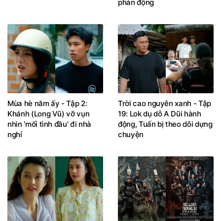
phản động
Mùa hè năm ấy - Tập 2:
Trời cao nguyên xanh - Tập
Khánh (Long Vũ) vỡ vụn
19: Lok dụ dỗ A Dũi hành
nhìn 'mối tình đầu' đi nhà
động, Tuấn bị theo dõi dựng
nghỉ
chuyện