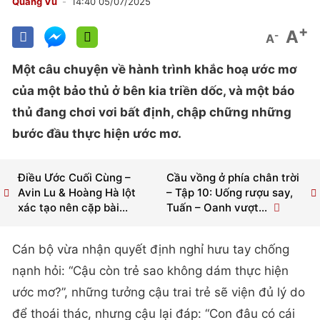
Quang Vũ
14:40 05/07/2025
+
A
-
A
Một câu chuyện về hành trình khắc hoạ ước mơ
của một bảo thủ ở bên kia triền dốc, và một báo
thủ đang chơi vơi bất định, chập chững những
bước đầu thực hiện ước mơ.
Điều Ước Cuối Cùng –
Cầu vồng ở phía chân trời
Avin Lu & Hoàng Hà lột
– Tập 10: Uống rượu say,
xác tạo nên cặp bài...
Tuấn – Oanh vượt...
Cán bộ vừa nhận quyết định nghỉ hưu tay chống
nạnh hỏi: “Cậu còn trẻ sao không dám thực hiện
ước mơ?”, những tưởng cậu trai trẻ sẽ viện đủ lý do
để thoái thác, nhưng cậu lại đáp: “Con đâu có cái