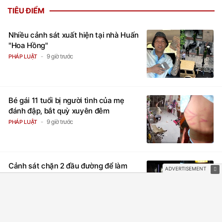
TIÊU ĐIỂM
Nhiều cảnh sát xuất hiện tại nhà Huấn
"Hoa Hồng"
9 giờ trước
PHÁP LUẬT
Bé gái 11 tuổi bị người tình của mẹ
đánh đập, bắt quỳ xuyên đêm
9 giờ trước
PHÁP LUẬT
Cảnh sát chặn 2 đầu đường để làm
việc tại nhà Huấn "Hoa Hồng"
5 giờ trước
PHÁP LUẬT