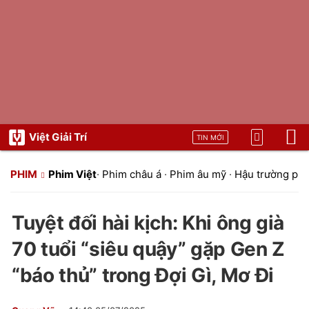
Việt Giải Trí
TIN MỚI
PHIM
Phim Việt
·
Phim châu á
·
Phim âu mỹ
·
Hậu trường ph
Tuyệt đối hài kịch: Khi ông già
70 tuổi “siêu quậy” gặp Gen Z
“báo thủ” trong Đợi Gì, Mơ Đi