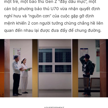
một trẻ, một báo thủ Gen Z “đầy dấu mực”, một
cán bộ phường bảo thủ U70 vừa nhận quyết định
nghỉ hưu và “nguồn cơn” của cuộc gặp gỡ định
mệnh khiến 2 con người tưởng chừng chẳng hề liên
quan đến nhau lại được đưa đẩy để chung đường.