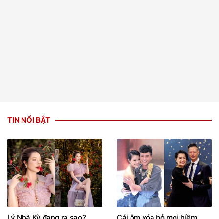
TIN NỔI BẬT
Lý Nhã Kỳ đang ra sao?
Cái ôm xóa bỏ mọi hiềm