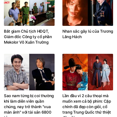
Bắt giam Chủ tịch HĐQT,
Nhan sắc gây lú của Trương
Giám đốc Công ty cổ phần
Lăng Hách
Mekolor Võ Xuân Trường
Sao nam từng bị coi thường
Lần đầu vì 2 câu thoại mà
khi làm diễn viên quần
muốn xem cả bộ phim: Cặp
chúng, nay trở thành "vua
chính đã đẹp còn giỏi, cổ
màn ảnh" với tài sản 6800
trang Trung Quốc thứ thiệt