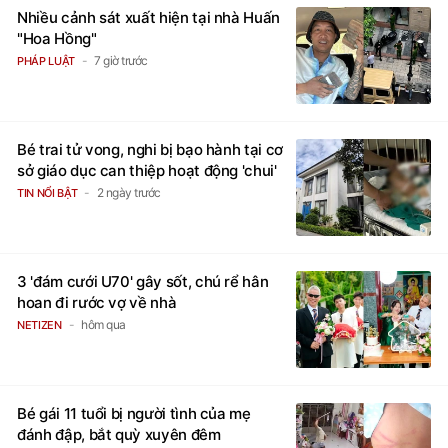
Nhiều cảnh sát xuất hiện tại nhà Huấn
"Hoa Hồng"
7 giờ trước
PHÁP LUẬT
Bé trai tử vong, nghi bị bạo hành tại cơ
sở giáo dục can thiệp hoạt động 'chui'
2 ngày trước
TIN NỔI BẬT
3 'đám cưới U70' gây sốt, chú rể hân
hoan đi rước vợ về nhà
hôm qua
NETIZEN
Bé gái 11 tuổi bị người tình của mẹ
đánh đập, bắt quỳ xuyên đêm