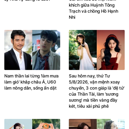
khích giữa Huỳnh Tông
Trạch và chồng Hồ Hạnh
Nhi
Nam thần lai từng 'làm mưa
Sau hôm nay, thứ Tư
làm gió' khắp châu Á, U60
5/8/2026, vận mệnh xoay
làm nông dân, sống ẩn dật
chuyển, 3 con giáp là 'đệ tử'
của Thần Tài, làm 'sương
sương' mà tiền vàng đầy
két, tiêu xài phủ phê