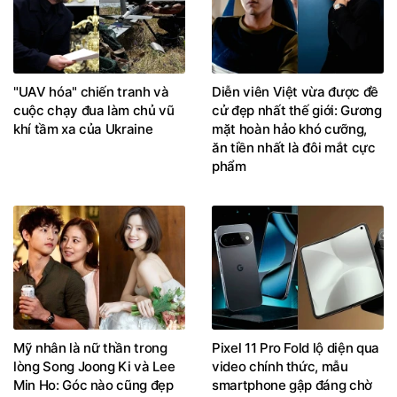
"UAV hóa" chiến tranh và
Diễn viên Việt vừa được đề
cuộc chạy đua làm chủ vũ
cử đẹp nhất thế giới: Gương
khí tầm xa của Ukraine
mặt hoàn hảo khó cưỡng,
ăn tiền nhất là đôi mắt cực
phẩm
Mỹ nhân là nữ thần trong
Pixel 11 Pro Fold lộ diện qua
lòng Song Joong Ki và Lee
video chính thức, mẫu
Min Ho: Góc nào cũng đẹp
smartphone gập đáng chờ