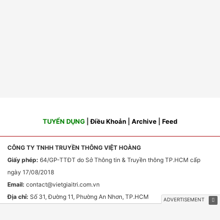
TUYỂN DỤNG
|
Điều Khoản
|
Archive
|
Feed
CÔNG TY TNHH TRUYỀN THÔNG VIỆT HOÀNG
Giấy phép:
64/GP-TTĐT do Sở Thông tin & Truyền thông TP.HCM cấp
ngày 17/08/2018
Email:
contact
@vietgiaitri.com.vn
Địa chỉ:
Số 31, Đường 11, Phường An Nhơn, TP.HCM
Chịu trách nhiệm nội dung:
Ông Phan Văn Sơn