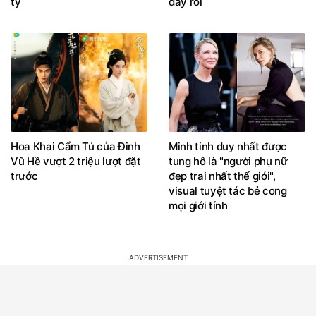
tỷ
đây rồi
Hoa Khai Cẩm Tú của Đinh
Minh tinh duy nhất được
Vũ Hề vượt 2 triệu lượt đặt
tung hô là "người phụ nữ
trước
đẹp trai nhất thế giới",
visual tuyệt tác bẻ cong
mọi giới tính