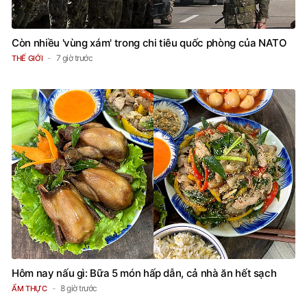
Còn nhiều 'vùng xám' trong chi tiêu quốc phòng của NATO
7 giờ trước
THẾ GIỚI
Hôm nay nấu gì: Bữa 5 món hấp dẫn, cả nhà ăn hết sạch
8 giờ trước
ẨM THỰC