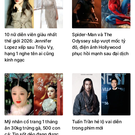
10 nữ diễn viên giàu nhất
Spider-Man và The
thế giới 2026: Jennifer
Odyssey sắp vượt mốc tỷ
Lopez xếp sau Triệu Vy,
đô, điện ảnh Hollywood
hạng 1 nghe tên ai cũng
phục hồi mạnh sau đại dịch
kinh ngạc
Mỹ nhân cổ trang 1 tháng
Tuấn Trần hé lộ vai diễn
ăn 30kg trứng gà, 500 con
trong phim mới
cá: Tin sốt dẻo đang được