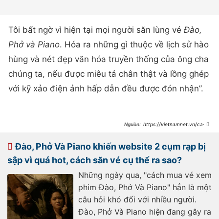
Tôi bất ngờ vì hiện tại mọi người săn lùng vé
Đào,
Phở và Piano
. Hóa ra những gì thuộc về lịch sử hào
hùng và nét đẹp văn hóa truyền thống của ông cha
chúng ta, nếu được miêu tả chân thật và lồng ghép
với kỹ xảo điện ảnh hấp dẫn đều được đón nhận”.
https://vietnamnet.vn/ca-si-
tuan-hung-soc-truoc-suc-nong-
cua-dao-pho-va-piano-
2252197.html
Đào, Phở Và Piano khiến website 2 cụm rạp bị
sập vì quá hot, cách săn vé cụ thể ra sao?
Những ngày qua, "cách mua vé xem
phim Đào, Phở Và Piano" hẳn là một
câu hỏi khó đối với nhiều người.
Đào, Phở Và Piano hiện đang gây ra