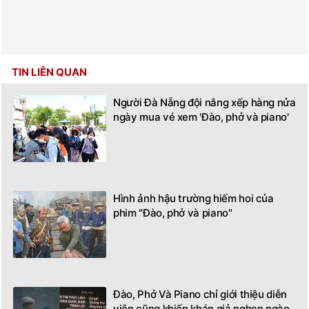
TIN LIÊN QUAN
Người Đà Nẵng đội nắng xếp hàng nửa
ngày mua vé xem 'Đào, phở và piano'
Hình ảnh hậu trường hiếm hoi của
phim "Đào, phở và piano"
Đào, Phở Và Piano chỉ giới thiệu diễn
viên cũng khiến khán giả nghẹn ngào,