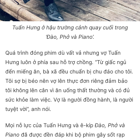
Tuấn Hưng ở hậu trường cảnh quay cuối trong
‘Đào, Phở và Piano’.
Quá trình đóng phim dù vất vả nhưng vợ Tuấn
Hưng luôn ở phía sau hỗ trợ chồng. “Từ giấc ngủ
đến miếng ăn, bà xã đều chuẩn bị chu đáo cho tôi.
Tôi sợ bị béo nên vợ lên thực đơn riêng đảm bảo
tôi không lên cân vì ăn uống thất thường và có đủ
sức khỏe làm việc. Vợ là người đồng hành, là người
tuyệt vời”, anh nói.
Mọi nỗ lực của Tuấn Hưng và ê-kíp
Đào, Phở và
Piano
đã được đền đáp khi bộ phim gây sốt rạp