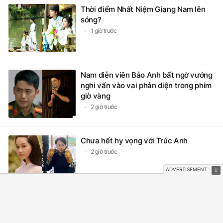
Thời điểm Nhất Niệm Giang Nam lên
sóng?
1 giờ trước
Nam diễn viên Bảo Anh bất ngờ vướng
nghi vấn vào vai phản diện trong phim
giờ vàng
2 giờ trước
Chưa hết hy vọng với Trúc Anh
2 giờ trước
6 phim Hoa ngữ có chemistry bùng nổ
nhất 2026, cặp cuối phát cuồng