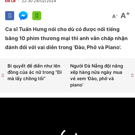
Đỗ Lê
22:30 24/02/2024
+
A
-
A
Ca sĩ Tuấn Hưng nói cho dù có được nổi tiếng
bằng 10 phim thương mại thì anh vẫn chấp nhận
đánh đổi với vai diễn trong ‘Đào, Phở và Piano’.
Bí quyết để diễn như lên
Người Đà Nẵng đội nắng
đồng của ác nữ trong “Đi
xếp hàng nửa ngày mua
mà lấy chồng tôi”
vé xem ‘Đào, phở và
piano’