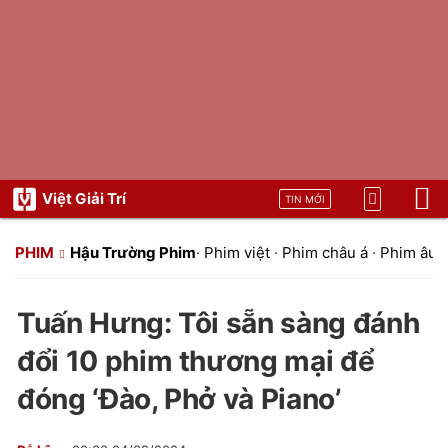
Việt Giải Trí
TIN MỚI
PHIM
Hậu Trường Phim
·
Phim việt
·
Phim châu á
·
Phim âu 
Tuấn Hưng: Tôi sẵn sàng đánh
đổi 10 phim thương mại để
đóng ‘Đào, Phở và Piano’