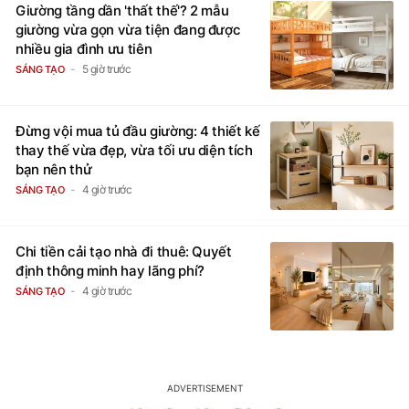
Giường tầng dần 'thất thế'? 2 mẫu
giường vừa gọn vừa tiện đang được
nhiều gia đình ưu tiên
5 giờ trước
SÁNG TẠO
Đừng vội mua tủ đầu giường: 4 thiết kế
thay thế vừa đẹp, vừa tối ưu diện tích
bạn nên thử
4 giờ trước
SÁNG TẠO
Chi tiền cải tạo nhà đi thuê: Quyết
định thông minh hay lãng phí?
4 giờ trước
SÁNG TẠO