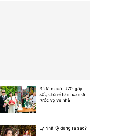
3 'đám cưới U70' gây
sốt, chú rể hân hoan đi
rước vợ về nhà
Lý Nhã Kỳ đang ra sao?