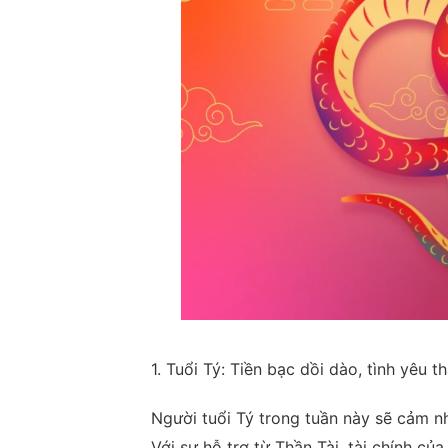
1. Tuổi Tý: Tiền bạc dồi dào, tình yêu 
Người tuổi Tý trong tuần này sẽ cảm n
Với sự hỗ trợ từ Thần Tài, tài chính c