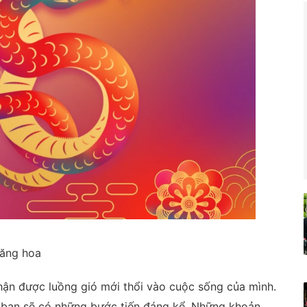
thăng hoa
hận được luồng gió mới thổi vào cuộc sống của mình.
ủa bạn sẽ có những bước tiến đáng kể. Những khoản