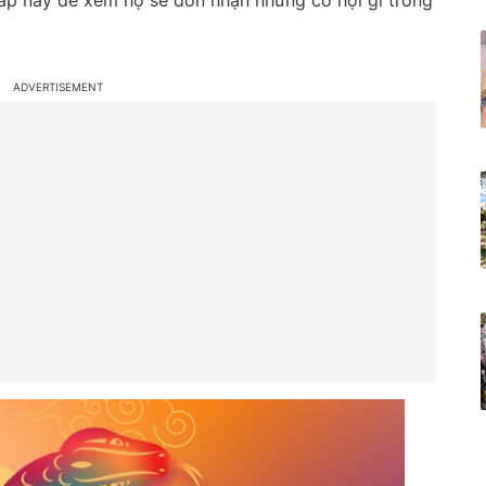
giáp này để xem họ sẽ đón nhận những cơ hội gì trong