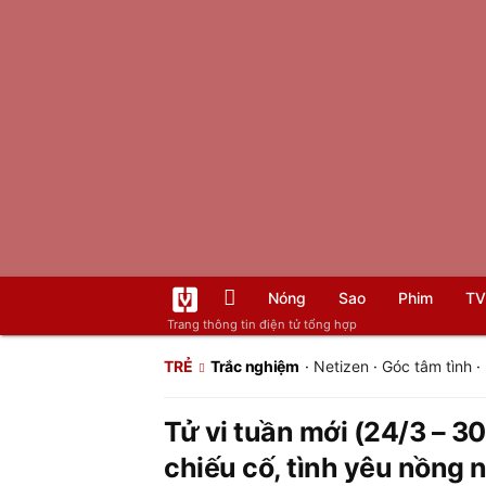
Nóng
Sao
Phim
TV
Trang thông tin điện tử tổng hợp
TRẺ
Trắc nghiệm
·
Netizen
·
Góc tâm tình
·
Tử vi tuần mới (24/3 – 3
chiếu cố, tình yêu nồng 