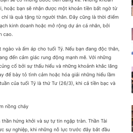
ời, hoặc bạn sẽ nhận được một khoản tiền bất ngờ từ
chí là quà tặng từ người thân. Đây cũng là thời điểm
oạch kinh doanh hoặc mở rộng dự án cá nhân, bởi
h cao.
t ngào và ấm áp cho tuổi Tý. Nếu bạn đang độc thân,
 mang đến cảm giác rung động mạnh mẽ. Với những
củng cố bởi sự thấu hiểu và những khoảnh khắc lãng
ày để bày tỏ tình cảm hoặc hóa giải những hiểu lầm
ần của tuổi Tý là thứ Tư (26/3), khi cả tiền bạc và
cảm nồng cháy
 thần hứng khởi và sự tự tin ngập tràn. Thần Tài
ực sự nghiệp, khi những nỗ lực trước đây bắt đầu