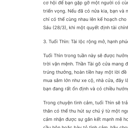
cơ hội để bạn gặp gỡ một người có cù
triển vọng. Nếu đã có nửa kia, bạn và 
chí có thể cùng nhau lên kế hoạch cho 
Sáu (28/3), khi một quyết định tài chín
3. Tuổi Thìn: Tài lộc rộng mở, hạnh ph
Tuổi Thìn trong tuần này sẽ được hưởn
trời vận mệnh. Thần Tài gõ cửa mang 
trúng thưởng, hoàn tiền hay một lời đ
mua sắm lớn như xe cộ, nhà cửa, đây là
bạn đang rất ổn định và có chiều hướn
Trong chuyện tình cảm, tuổi Thìn sẽ t
thân có thể thu hút sự chú ý từ một ng
cảm nhận được sự gắn kết mạnh mẽ hơn
cầu hôn hoặc bày tỏ tình cảm, hãy chọ