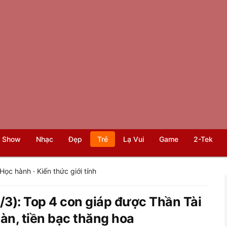
 Show
Nhạc
Đẹp
Trẻ
Lạ Vui
Game
2-Tek
Học hành
·
Kiến thức giới tính
0/3): Top 4 con giáp được Thần Tài
nàn, tiền bạc thăng hoa