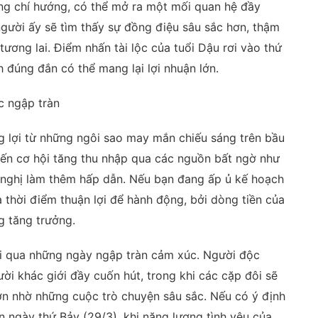
ng chí hướng, có thể mở ra một mối quan hệ đầy
người ấy sẽ tìm thấy sự đồng điệu sâu sắc hơn, thậm
tương lai. Điểm nhấn tài lộc của tuổi Dậu rơi vào thứ
h đúng đắn có thể mang lại lợi nhuận lớn.
úc ngập tràn
g lợi từ những ngôi sao may mắn chiếu sáng trên bầu
đến cơ hội tăng thu nhập qua các nguồn bất ngờ như
ề nghị làm thêm hấp dẫn. Nếu bạn đang ấp ủ kế hoạch
 thời điểm thuận lợi để hành động, bởi dòng tiền của
g tăng trưởng.
rải qua những ngày ngập tràn cảm xúc. Người độc
ười khác giới đầy cuốn hút, trong khi các cặp đôi sẽ
 nhờ những cuộc trò chuyện sâu sắc. Nếu có ý định
n ngày thứ Bảy (29/3), khi năng lượng tình yêu của