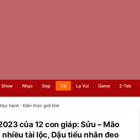
 Show
Nhạc
Đẹp
Trẻ
Lạ Vui
Game
2-Tek
Học hành
·
Kiến thức giới tính
2023 của 12 con giáp: Sửu – Mão
 nhiều tài lộc, Dậu tiểu nhân đeo