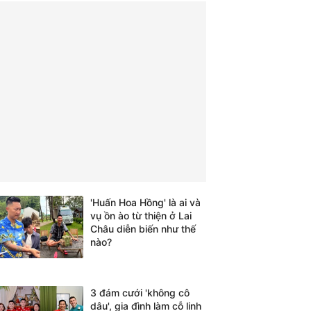
'Huấn Hoa Hồng' là ai và
vụ ồn ào từ thiện ở Lai
Châu diễn biến như thế
nào?
3 đám cưới 'không cô
dâu', gia đình làm cỗ linh