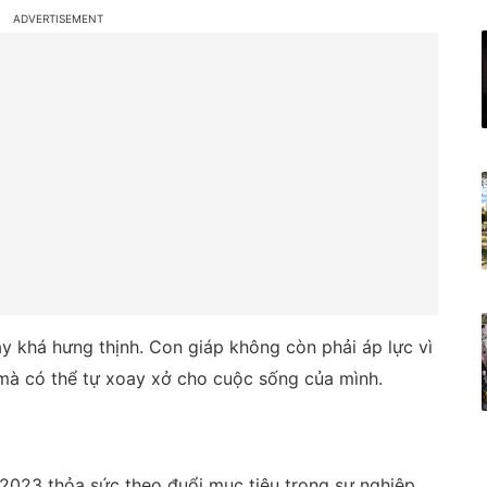
ày khá hưng thịnh. Con giáp không còn phải áp lực vì
mà có thể tự xoay xở cho cuộc sống của mình.
2023 thỏa sức theo đuổi mục tiêu trong sự nghiệp