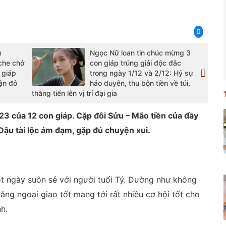
u
Ngọc Nữ loan tin chúc mừng 3
che chở
con giáp trúng giải độc đắc
n giáp
trong ngày 1/12 và 2/12: Hỷ sự
vận đỏ
hảo duyên, thu bộn tiền về túi,
thăng tiến lên vị trí đại gia
023 của 12 con giáp. Cặp đôi Sửu – Mão tiền của đầy
 Dậu tài lộc ảm đạm, gặp đủ chuyện xui.
t ngày suôn sẻ với người tuổi Tý. Dường như không
ăng ngoại giao tốt mang tới rất nhiều cơ hội tốt cho
h.