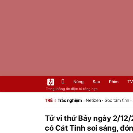
Nóng
Sao
Phim
TV
Trang thông tin điện tử tổng hợp
TRẺ
Trắc nghiệm
·
Netizen
·
Góc tâm tình
·
Tử vi thứ Bảy ngày 2/12/
có Cát Tinh soi sáng, đón