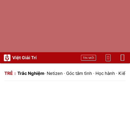
Việt Giải Trí
TIN MỚI
TRẺ
Trắc Nghiệm
·
Netizen
·
Góc tâm tình
·
Học hành
·
Kiến 