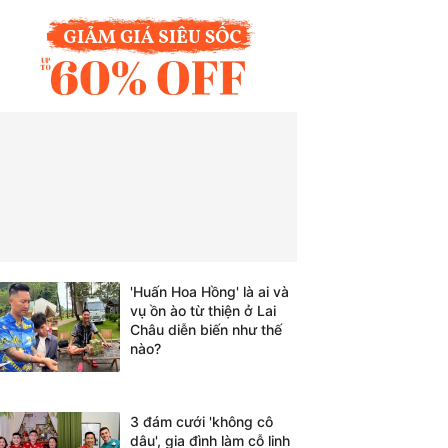
'Huấn Hoa Hồng' là ai và
vụ ồn ào từ thiện ở Lai
Châu diễn biến như thế
nào?
3 đám cưới 'không cô
dâu', gia đình làm cỗ linh