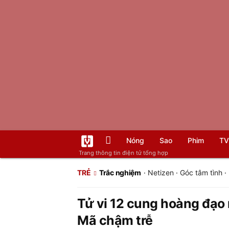
Nóng
Sao
Phim
TV
Trang thông tin điện tử tổng hợp
TRẺ
Trắc nghiệm
·
Netizen
·
Góc tâm tình
·
Tử vi 12 cung hoàng đạo 
Mã chậm trễ