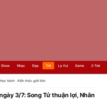
 Show
Nhạc
Đẹp
Trẻ
Lạ Vui
Game
2-Tek
Học hành
·
Kiến thức giới tính
ngày 3/7: Song Tử thuận lợi, Nhân