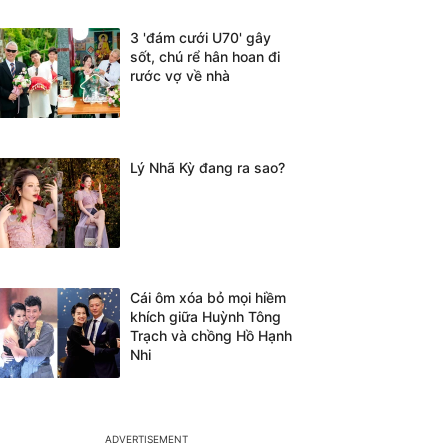
3 'đám cưới U70' gây
sốt, chú rể hân hoan đi
rước vợ về nhà
Lý Nhã Kỳ đang ra sao?
Cái ôm xóa bỏ mọi hiềm
khích giữa Huỳnh Tông
Trạch và chồng Hồ Hạnh
Nhi