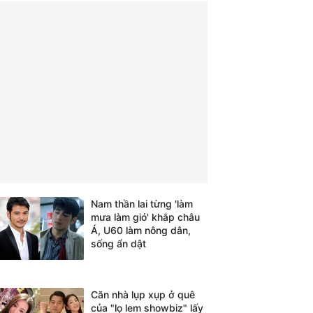
Nam thần lai từng 'làm
mưa làm gió' khắp châu
Á, U60 làm nông dân,
sống ẩn dật
Căn nhà lụp xụp ở quê
của "lọ lem showbiz" lấy