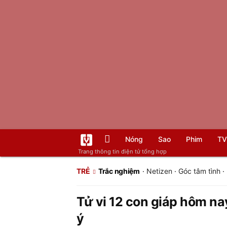
Nóng
Sao
Phim
TV
Trang thông tin điện tử tổng hợp
TRẺ
Trắc nghiệm
·
Netizen
·
Góc tâm tình
·
Tử vi 12 con giáp hôm na
ý