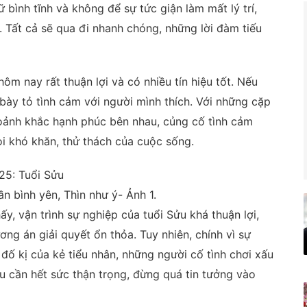
 bình tĩnh và không để sự tức giận làm mất lý trí,
 Tất cả sẽ qua đi nhanh chóng, những lời đàm tiếu
 hôm nay rất thuận lợi và có nhiều tín hiệu tốt. Nếu
 bày tỏ tình cảm với người mình thích. Với những cặp
oảnh khắc hạnh phúc bên nhau, củng cố tình cảm
i khó khăn, thử thách của cuộc sống.
25: Tuổi Sửu
n bình yên, Thìn như ý- Ảnh 1.
y, vận trình sự nghiệp của tuổi Sửu khá thuận lợi,
g án giải quyết ổn thỏa. Tuy nhiên, chính vì sự
đố kị của kẻ tiểu nhân, những người cố tình chơi xấu
ửu cần hết sức thận trọng, đừng quá tin tưởng vào