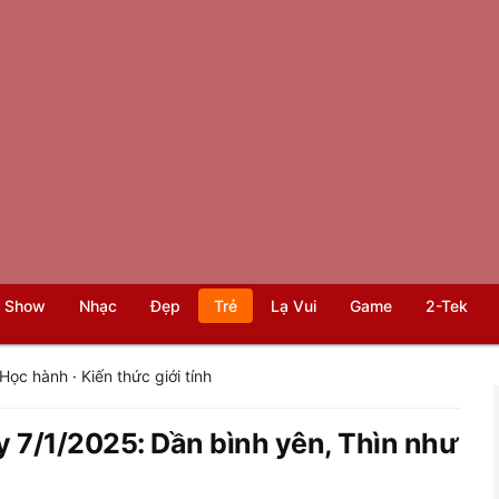
 Show
Nhạc
Đẹp
Trẻ
Lạ Vui
Game
2-Tek
Học hành
·
Kiến thức giới tính
y 7/1/2025: Dần bình yên, Thìn như