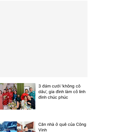
3 đám cưới 'không cô
dâu', gia đình làm cỗ linh
đình chúc phúc
Căn nhà ở quê của Công
Vinh