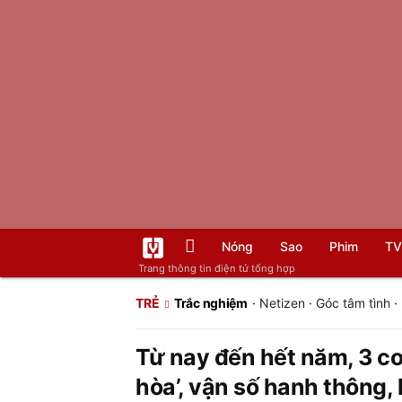
Nóng
Sao
Phim
TV
Trang thông tin điện tử tổng hợp
TRẺ
Trắc nghiệm
·
Netizen
·
Góc tâm tình
·
Từ nay đến hết năm, 3 con
hòa’, vận số hanh thông,