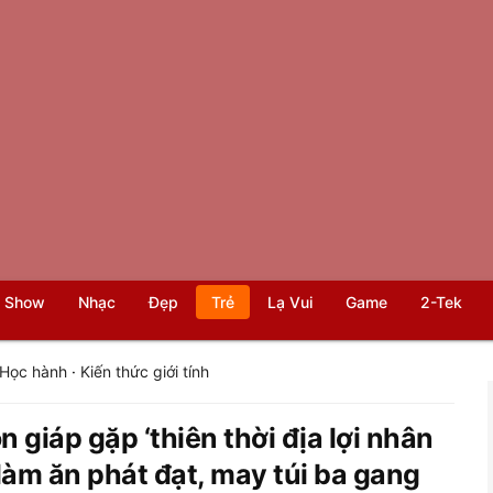
 Show
Nhạc
Đẹp
Trẻ
Lạ Vui
Game
2-Tek
Học hành
·
Kiến thức giới tính
 giáp gặp ‘thiên thời địa lợi nhân
 làm ăn phát đạt, may túi ba gang