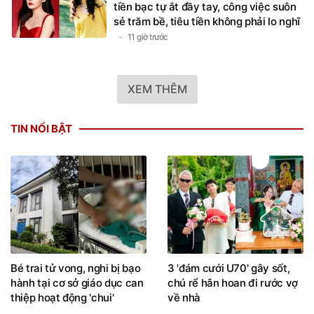
tiền bạc tự ắt đầy tay, công việc suôn
sẻ trăm bề, tiêu tiền không phải lo nghĩ
11 giờ trước
XEM THÊM
TIN NỔI BẬT
Bé trai tử vong, nghi bị bạo
3 'đám cưới U70' gây sốt,
hành tại cơ sở giáo dục can
chú rể hân hoan đi rước vợ
thiệp hoạt động 'chui'
về nhà