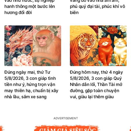
vào như nước, sự nghiệp
vàng đổ vào nhà ầm ầm,
hanh thông một bước lên
phú quý đại tài, phúc khí vô
hương đổi đời
biên
Đúng ngày mai, thứ Tư
Đúng hôm nay, thứ 4 ngày
5/8/2026, 3 con giáp tình
5/8/2026, 3 con giáp Quý
tiền như ý, hứng trọn vận
Nhân dẫn lối, Thần Tài mở
may thiên hạ, chuẩn bị xây
đường, gặp toàn chuyện
nhà lầu, sắm xe sang
vui, giàu lại thêm giàu