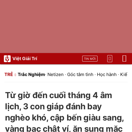
Việt Giải Trí
TIN MỚI
TRẺ
Trắc Nghiệm
·
Netizen
·
Góc tâm tình
·
Học hành
·
Kiến 
Từ giờ đến cuối tháng 4 âm
lịch, 3 con giáp đánh bay
nghèo khó, cập bến giàu sang,
vàng bạc chật ví, ăn sung mặc