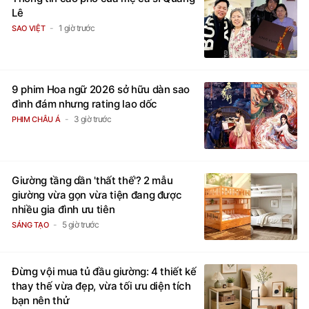
Lê
1 giờ trước
SAO VIỆT
9 phim Hoa ngữ 2026 sở hữu dàn sao
đình đám nhưng rating lao dốc
3 giờ trước
PHIM CHÂU Á
Giường tầng dần 'thất thế'? 2 mẫu
giường vừa gọn vừa tiện đang được
nhiều gia đình ưu tiên
5 giờ trước
SÁNG TẠO
Đừng vội mua tủ đầu giường: 4 thiết kế
thay thế vừa đẹp, vừa tối ưu diện tích
bạn nên thử