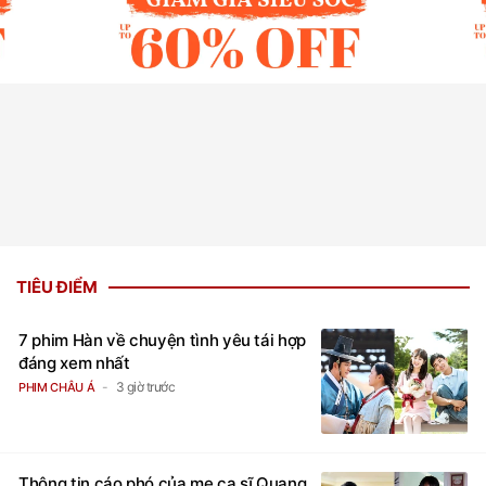
TIÊU ĐIỂM
7 phim Hàn về chuyện tình yêu tái hợp
đáng xem nhất
3 giờ trước
PHIM CHÂU Á
Thông tin cáo phó của mẹ ca sĩ Quang