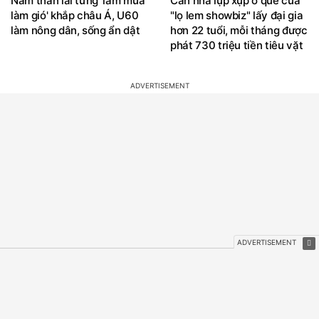
Nam thần lai từng 'làm mưa
Căn nhà lụp xụp ở quê của
làm gió' khắp châu Á, U60
"lọ lem showbiz" lấy đại gia
làm nông dân, sống ẩn dật
hơn 22 tuổi, mỗi tháng được
phát 730 triệu tiền tiêu vặt