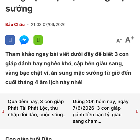
sướng
Bảo Châu
21:03 07/06/2026
+
A
-
A
Tham khảo ngay bài viết dưới đây để biết 3 con
giáp đánh bay nghèo khó, cập bến giàu sang,
vàng bạc chật ví, ăn sung mặc sướng từ giờ đến
cuối tháng 4 âm lịch này nhé!
Qua đêm nay, 3 con giáp
Đúng 20h hôm nay, ngày
Phát Tài Phát Lộc, thu
7/6/2026, 3 con giáp
nhập dồi dào, cuộc sống...
gánh tiền bạc tỷ, giàu
sang chạm...
Con giáp tuổi Dần