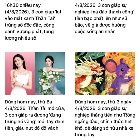
16h30 chiều nay
4/8/2026, 3 con giáp sự
(4/8/2026), 3 con giáp 'lọt
nghiệp 'mã đáo thành công',
vào mắt xanh Thần Tài',
tiền bạc phất lên như vũ
trúng số độc đắc, công
bão, về già được hưởng
danh vượng phát, tăng
cuộc sống an nhàn
lương nhiều số
Đúng hôm nay, thứ Ba
Đúng hôm nay, thứ 3 ngày
4/8/2026, Thần Tài mở cửa,
4/8/2026, 3 con giáp sự
3 con giáp ra đường 'đụng
nghiệp thăng tiến như 'Rồng
trúng hố vàng', mỏi tay đếm
ngẩng đầu', chính thức hết
tiền, giàu nứt đố đổ vách
khổ, dễ dàng sở hữu nhà xe
trong tay