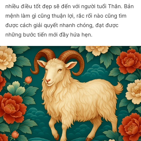
nhiều điều tốt đẹp sẽ đến với người tuổi Thân. Bản
mệnh làm gì cũng thuận lợi, rắc rối nào cũng tìm
được cách giải quyết nhanh chóng, đạt được
những bước tiến mới đầy hứa hẹn.