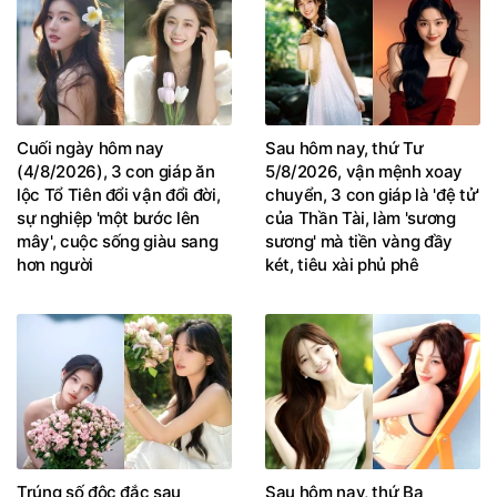
Cuối ngày hôm nay
Sau hôm nay, thứ Tư
(4/8/2026), 3 con giáp ăn
5/8/2026, vận mệnh xoay
lộc Tổ Tiên đổi vận đổi đời,
chuyển, 3 con giáp là 'đệ tử'
sự nghiệp 'một bước lên
của Thần Tài, làm 'sương
mây', cuộc sống giàu sang
sương' mà tiền vàng đầy
hơn người
két, tiêu xài phủ phê
Trúng số độc đắc sau
Sau hôm nay, thứ Ba