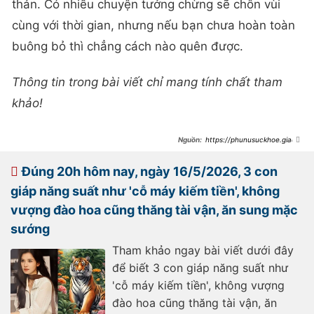
thản. Có nhiều chuyện tưởng chừng sẽ chôn vùi
cùng với thời gian, nhưng nếu bạn chưa hoàn toàn
buông bỏ thì chẳng cách nào quên được.
Thông tin trong bài viết chỉ mang tính chất tham
khảo!
https://phunusuckhoe.giadin
honline.vn/phu-nu-va-gia-dinh/tu-
gio-den-cuoi-thang-4-am-lich-3-
con-giap-danh-bay-ngheo-kho-
Đúng 20h hôm nay, ngày 16/5/2026, 3 con
cap-ben-giau-sang-vang-bac-chat-
vi-an-sung-mac-suong-761432.html
giáp năng suất như 'cỗ máy kiếm tiền', không
vượng đào hoa cũng thăng tài vận, ăn sung mặc
sướng
Tham khảo ngay bài viết dưới đây
để biết 3 con giáp năng suất như
'cỗ máy kiếm tiền', không vượng
đào hoa cũng thăng tài vận, ăn